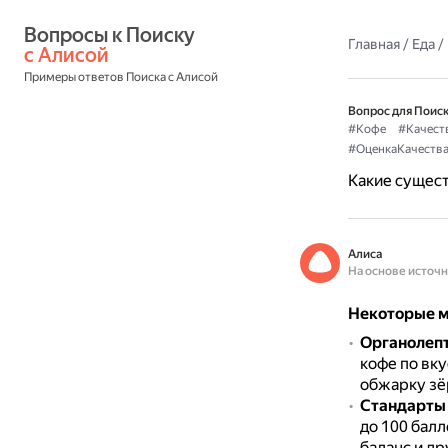
Вопросы к Поиску 
Главная
/
Еда
/
с Алисой
Примеры ответов Поиска с Алисой
Вопрос для Поиск
#Кофе
#Качест
#ОценкаКачеств
Какие сущест
Алиса
На основе источ
Некоторые м
Органолепт
кофе по вку
обжарку зё
Стандарты S
до 100 балл
баланс и д