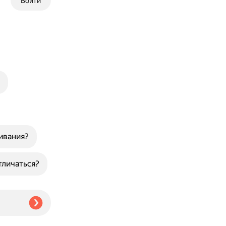
Войти
щивания?
тличаться?