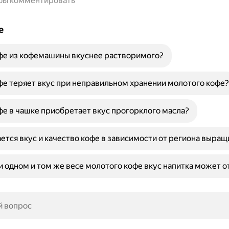
обы комментировать
е
фе из кофемашины вкуснее растворимого?
е теряет вкус при неправильном хранении молотого кофе?
е в чашке приобретает вкус прогорклого масла?
ется вкус и качество кофе в зависимости от региона выра
 одном и том же весе молотого кофе вкус напитка может о