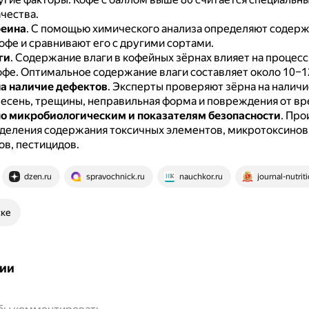
чества.
феина
.
С помощью химического анализа определяют содер
офе и сравнивают его с другими сортами.
ги
.
Содержание влаги в кофейных зёрнах влияет на процесс
офе.
Оптимальное содержание влаги составляет около 10–1
а наличие дефектов
.
Эксперты проверяют зёрна на наличи
плесень, трещины, неправильная форма и повреждения от вр
о микробиологическим и показателям безопасности
.
Прои
деления содержания токсичных элементов, микротоксинов
ов, пестицидов.
dzen.ru
spravochnick.ru
nauchkor.ru
journal-nutrit
ске
ии