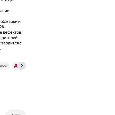
жание
 обжарки и
2%.
е дефектов,
едителей.
зводится с
,
ion.ru
a-kofe.ru