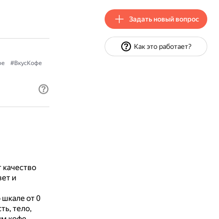
Задать новый вопрос
Как это работает?
фе
#ВкусКофе
 качество
ет и
 шкале от 0
ть, тело,
ым кофе