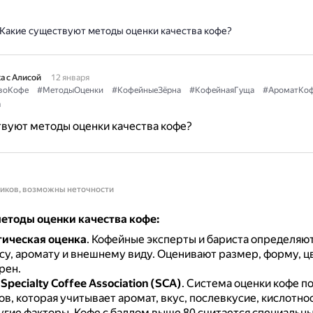
Какие существуют методы оценки качества кофе?
а с Алисой
12 января
воКофе
#МетодыОценки
#КофейныеЗёрна
#КофейнаяГуща
#АроматКо
а
вуют методы оценки качества кофе?
ников, возможны неточности
етоды оценки качества кофе:
ическая оценка
.
Кофейные эксперты и бариста определяют
су, аромату и внешнему виду.
Оценивают размер, форму, цв
рен.
pecialty Coffee Association (SCA)
.
Система оценки кофе по
ов, которая учитывает аромат, вкус, послевкусие, кислотнос
ругие факторы.
Кофе с баллом выше 80 считается специальн