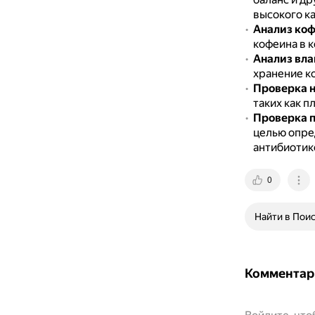
высокого ка
Анализ ко
кофеина в к
Анализ вла
хранение к
Проверка н
таких как 
Проверка п
целью опре
антибиотик
0
Найти в Пои
Комментар