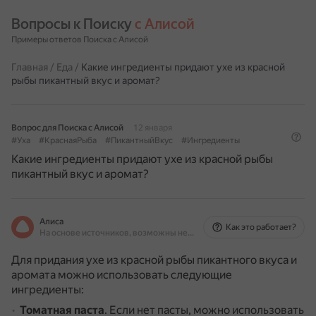
Вопросы к Поиску 
с Алисой
Примеры ответов Поиска с Алисой
Главная
/
Еда
/
Какие ингредиенты придают ухе из красной
рыбы пикантный вкус и аромат?
Вопрос для Поиска с Алисой
12 января
#Уха
#КраснаяРыба
#ПикантныйВкус
#Ингредиенты
Какие ингредиенты придают ухе из красной рыбы
пикантный вкус и аромат?
Алиса
Как это работает?
На основе источников, возможны неточности
Для придания ухе из красной рыбы пикантного вкуса и
аромата можно использовать следующие
ингредиенты:
Томатная паста
.
Если нет пасты, можно использовать