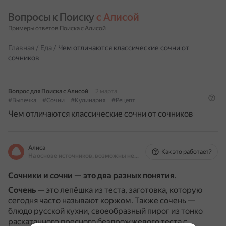
Вопросы к Поиску 
с Алисой
Примеры ответов Поиска с Алисой
Главная
/
Еда
/
Чем отличаются классические сочни от
сочников
Вопрос для Поиска с Алисой
2 марта
#Выпечка
#Сочни
#Кулинария
#Рецепт
Чем отличаются классические сочни от сочников
Алиса
Как это работает?
На основе источников, возможны неточности
Сочники и сочни — это два разных понятия
.
Сочень
— это лепёшка из теста, заготовка, которую
сегодня часто называют коржом.
Также сочень —
блюдо русской кухни, своеобразный пирог из тонко
раскатанного пресного бездрожжевого теста с