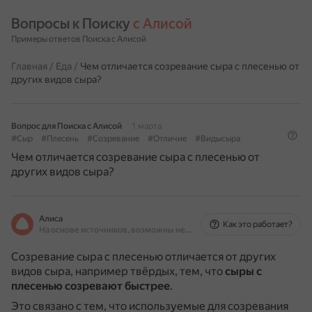
Вопросы к Поиску 
с Алисой
Примеры ответов Поиска с Алисой
Главная
/
Еда
/
Чем отличается созревание сыра с плесенью от
других видов сыра?
Вопрос для Поиска с Алисой
1 марта
#Сыр
#Плесень
#Созревание
#Отличие
#Видысыра
Чем отличается созревание сыра с плесенью от
других видов сыра?
Алиса
Как это работает?
На основе источников, возможны неточности
Созревание сыра с плесенью отличается от других
видов сыра, например твёрдых, тем, что
сыры с
плесенью созревают быстрее
.
Это связано с тем, что используемые для созревания