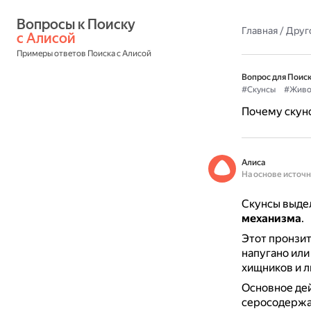
Вопросы к Поиску 
Главная
/
Друг
с Алисой
Примеры ответов Поиска с Алисой
Вопрос для Поиск
#Скунсы
#Живо
Почему скунс
Алиса
На основе источ
Скунсы выде
механизма
.
Этот пронзит
напугано или
хищников и л
Основное дей
серосодержа