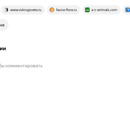
www.vokrugsveta.ru
fauna-flora.ru
a-z-animals.com
ске
ии
обы комментировать