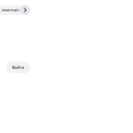
otvet.mail.ru
dzen.ru
Войти