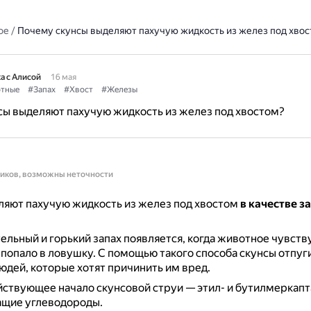
ое
/
Почему скунсы выделяют пахучую жидкость из желез под хвос
а с Алисой
16 мая
тные
#Запах
#Хвост
#Железы
ы выделяют пахучую жидкость из желез под хвостом?
ников, возможны неточности
ляют пахучую жидкость из желез под хвостом
в качестве з
ельный и горький запах появляется, когда животное чувству
 попало в ловушку.
С помощью такого способа скунсы отпуг
юдей, которые хотят причинить им вред.
ствующее начало скунсовой струи — этил- и бутилмеркапт
щие углеводороды.