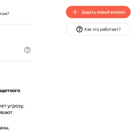
Задать новый вопрос
том?
Как это работает?
ащитного
ет угрозу,
ивают
аны,