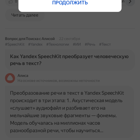
0
studiovektor.ru
startpack.ru
www.iphones.ru
ПРОДОЛЖИТЬ
Читать далее
Вопрос для Поиска с Алисой
22 сентября
#SpeechKit
#Yandex
#Технологии
#ИИ
#Речь
#Текст
Как Yandex SpeechKit преобразует человеческую
речь в текст?
Алиса
На основе источников, возможны неточности
Преобразование речи в текст в Yandex SpeechKit
происходит в три этапа: 1. Акустическая модель
«слушает» аудиофайл и разбивает его на
мельчайшие звуковые фрагменты — фонемы.
Модель обучалась на миллионах часов
разнообразной речи, чтобы научиться…