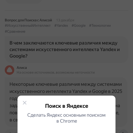
Вопрос для Поиска с Алисой
13 декабря
#ИскусственныйИнтеллект
#Yandex
#Google
#Технологии
#Сравнение
В чем заключаются ключевые различия между
системами искусственного интеллекта Yandex и
Google?
Алиса
На основе источников, возможны неточности
Некоторые ключевые различия между системами
искусственного интеллекта Yandex и Google в 2025
году: Акцент: Яндекс делает ставку на решение
задач внутри своей экосистемы, фокусируется на
Поиск в Яндексе
повседневности, локальности и скорости. Google,
Сделать Яндекс основным поиском
в свою…
в Сhrome