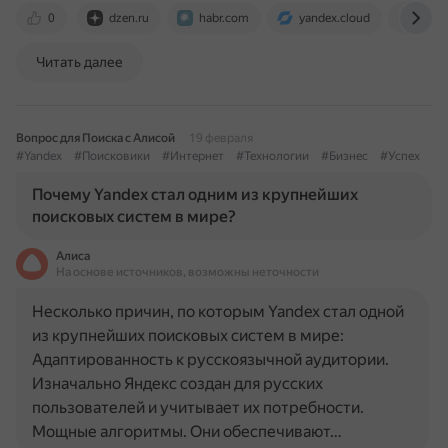
0
dzen.ru
habr.com
yandex.cloud
radio
Читать далее
Вопрос для Поиска с Алисой
19 февраля
#Yandex
#Поисковики
#Интернет
#Технологии
#Бизнес
#Успех
Почему Yandex стал одним из крупнейших
поисковых систем в мире?
Алиса
На основе источников, возможны неточности
Несколько причин, по которым Yandex стал одной
из крупнейших поисковых систем в мире:
Адаптированность к русскоязычной аудитории.
Изначально Яндекс создан для русских
пользователей и учитывает их потребности.
Мощные алгоритмы. Они обеспечивают…