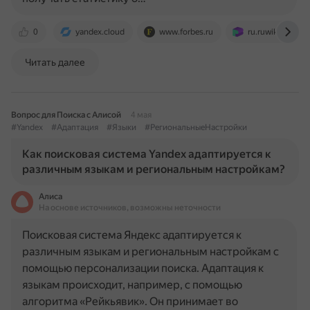
0
yandex.cloud
www.forbes.ru
ru.ruwiki.ru
Читать далее
Вопрос для Поиска с Алисой
4 мая
#Yandex
#Адаптация
#Языки
#РегиональныеНастройки
Как поисковая система Yandex адаптируется к
различным языкам и региональным настройкам?
Алиса
На основе источников, возможны неточности
Поисковая система Яндекс адаптируется к
различным языкам и региональным настройкам с
помощью персонализации поиска. Адаптация к
языкам происходит, например, с помощью
алгоритма «Рейкьявик». Он принимает во