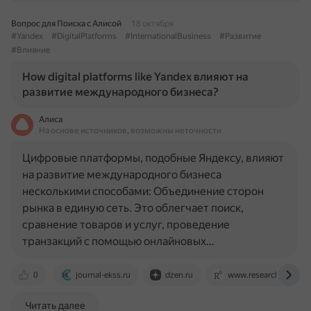
Вопрос для Поиска с Алисой
18 октября
#Yandex
#DigitalPlatforms
#InternationalBusiness
#Развитие
#Влияние
How digital platforms like Yandex влияют на
развитие международного бизнеса?
Алиса
На основе источников, возможны неточности
Цифровые платформы, подобные Яндексу, влияют
на развитие международного бизнеса
несколькими способами: Объединение сторон
рынка в единую сеть. Это облегчает поиск,
сравнение товаров и услуг, проведение
транзакций с помощью онлайновых…
0
journal-ekss.ru
dzen.ru
www.researchgate.net
Читать далее