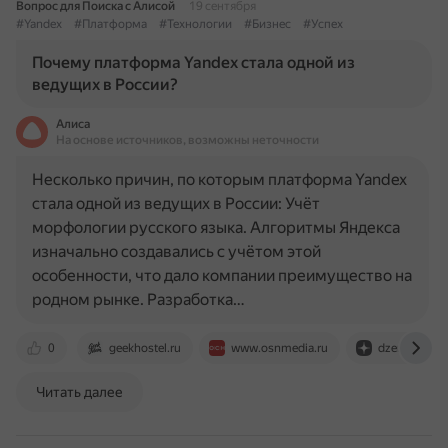
Вопрос для Поиска с Алисой
19 сентября
#Yandex
#Платформа
#Технологии
#Бизнес
#Успех
Почему платформа Yandex стала одной из
ведущих в России?
Алиса
На основе источников, возможны неточности
Несколько причин, по которым платформа Yandex
стала одной из ведущих в России: Учёт
морфологии русского языка. Алгоритмы Яндекса
изначально создавались с учётом этой
особенности, что дало компании преимущество на
родном рынке. Разработка…
0
geekhostel.ru
www.osnmedia.ru
dzen.ru
Читать далее