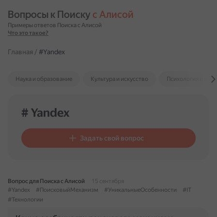
Вопросы к Поиску 
с Алисой
Примеры ответов Поиска с Алисой
Что это такое?
Главная
/
#Yandex
Наука и образование
Культура и искусство
Психология и отн
# Yandex
Задать свой вопрос
Вопрос для Поиска с Алисой
15 сентября
#Yandex
#ПоисковыйМеханизм
#УникальныеОсобенности
#IT
#Технологии