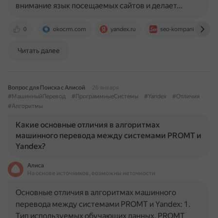
внимание язык посещаемых сайтов и делает…
0
okocrm.com
yandex.ru
seo-kompaniya.ru
Читать далее
Вопрос для Поиска с Алисой
26 января
#МашинныйПеревод
#ПрограммныеСистемы
#Yandex
#Отличия
#Алгоритмы
Какие основные отличия в алгоритмах
машинного перевода между системами PROMT и
Yandex?
Алиса
На основе источников, возможны неточности
Основные отличия в алгоритмах машинного
перевода между системами PROMT и Yandex: 1.
Тип используемых обучающих данных. PROMT