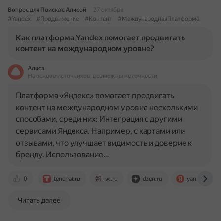
Вопрос для Поиска с Алисой
27 октября
#Yandex
#Продвижение
#Контент
#МеждународнаяПлатформа
Как платформа Yandex помогает продвигать
контент на международном уровне?
Алиса
На основе источников, возможны неточности
Платформа «Яндекс» помогает продвигать
контент на международном уровне несколькими
способами, среди них: Интеграция с другими
сервисами Яндекса. Например, с картами или
отзывами, что улучшает видимость и доверие к
бренду. Использование…
0
tenchat.ru
vc.ru
dzen.ru
yandex.ru
Читать далее