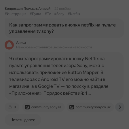
Вопрос для Поиска с Алисой
22 ноября
#Инструкция
#Пульт
#Tv
#Sony
#Netflix
Как запрограммировать кнопку netflix на пульте
управления tv sony?
Алиса
На основе источников, возможны неточности
Чтобы запрограммировать кнопку Netflix на
пульте управления телевизора Sony, можно
использовать приложение Button Mapper. В
телевизорах с Android TV его можно найти в
магазине, а в Google TV — по поиску в разделе
«Приложения». Порядок действий: 1…
0
community.sony.es
community.sony.co.uk
ww
Читать далее