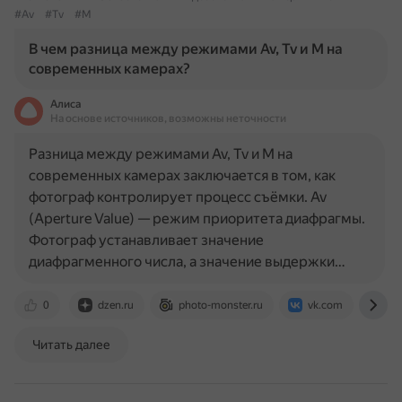
#Av
#Tv
#M
В чем разница между режимами Av, Tv и M на
современных камерах?
Алиса
На основе источников, возможны неточности
Разница между режимами Av, Tv и M на
современных камерах заключается в том, как
фотограф контролирует процесс съёмки. Av
(Aperture Value) — режим приоритета диафрагмы.
Фотограф устанавливает значение
диафрагменного числа, а значение выдержки…
0
dzen.ru
photo-monster.ru
vk.com
ph
Читать далее