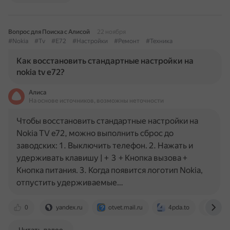
Вопрос для Поиска с Алисой
22 ноября
#Nokia
#Tv
#E72
#Настройки
#Ремонт
#Техника
Как восстановить стандартные настройки на
nokia tv e72?
Алиса
На основе источников, возможны неточности
Чтобы восстановить стандартные настройки на
Nokia TV e72, можно выполнить сброс до
заводских: 1. Выключить телефон. 2. Нажать и
удерживать клавишу | + 3 + Кнопка вызова +
Кнопка питания. 3. Когда появится логотип Nokia,
отпустить удерживаемые…
0
yandex.ru
otvet.mail.ru
4pda.to
nokia