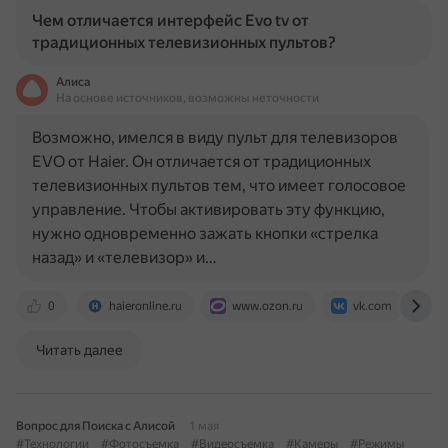
Чем отличается интерфейс Evo tv от
традиционных телевизионных пультов?
Алиса
На основе источников, возможны неточности
Возможно, имелся в виду пульт для телевизоров
EVO от Haier. Он отличается от традиционных
телевизионных пультов тем, что имеет голосовое
управление. Чтобы активировать эту функцию,
нужно одновременно зажать кнопки «стрелка
назад» и «телевизор» и…
0
haieronline.ru
www.ozon.ru
vk.com
Читать далее
Вопрос для Поиска с Алисой
1 мая
#Технологии
#Фотосъемка
#Видеосъемка
#Камеры
#Режимы