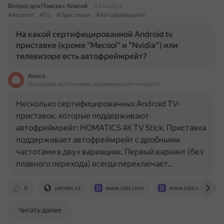
Вопрос для Поиска с Алисой
22 ноября
#Android
#Tv
#Приставка
#Автофреймрейт
На какой сертифицированной Android tv
приставке (кроме ”Mecool” и ”Nvidia”) или
телевизоре есть автофреймрейт?
Алиса
На основе источников, возможны неточности
Несколько сертифицированных Android TV-
приставок, которые поддерживают
автофреймрейт: HOMATICS 4K TV Stick. Приставка
поддерживает автофреймрейт с дробными
частотами в двух вариациях. Первый вариант (без
плавного перехода) всегда переключает…
0
yandex.ru
www.ixbt.com
www.ixbt.com
Читать далее