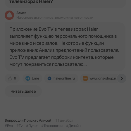
телевизорах Haier?
Алиса
На основе источников, возможны неточности
Приложение Evo TV в телевизорах Haier
выполняет функцию персонального помощника в
мире кино и сериалов. Некоторые функции
приложения: Анализ предпочтений пользователя.
Evo TV предлагает подборки контента, которые
могут понравиться пользователю…
0
t.me
haieronline.ru
www.dns-shop.ru
Читать далее
Вопрос для Поиска с Алисой
11 декабря
#Evo
#Tv
#Пульт
#Технологии
#Дизайн