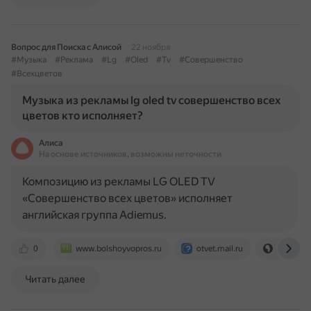
Вопрос для Поиска с Алисой
22 ноября
#Музыка
#Реклама
#Lg
#Oled
#Tv
#Совершенство
#Всехцветов
Музыка из рекламы lg oled tv совершенство всех
цветов кто исполняет?
Алиса
На основе источников, возможны неточности
Композицию из рекламы LG OLED TV
«Совершенство всех цветов» исполняет
английская группа Adiemus.
0
www.bolshoyvopros.ru
otvet.mail.ru
yandex.r
Читать далее