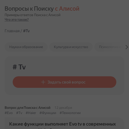
Вопросы к Поиску 
с Алисой
Примеры ответов Поиска с Алисой
Что это такое?
Главная
/
#Tv
Наука и образование
Культура и искусство
Психология и отн
# Tv
Задать свой вопрос
Вопрос для Поиска с Алисой
12 декабря
#Evo
#Tv
#Haier
#Функции
#Технологии
Какие функции выполняет Evo tv в современных