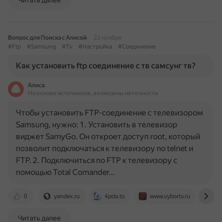
Читать далее
Вопрос для Поиска с Алисой
22 ноября
#Ftp
#Samsung
#Tv
#Настройка
#Соединение
Как установить ftp соединение с тв самсунг тв?
Алиса
На основе источников, возможны неточности
Чтобы установить FTP-соединение с телевизором
Samsung, нужно: 1. Установить в телевизор
виджет SamyGo. Он откроет доступ root, который
позволит подключаться к телевизору по telnet и
FTP. 2. Подключиться по FTP к телевизору с
помощью Total Comander…
0
yandex.ru
4pda.to
www.vybortv.ru
ru
Читать далее