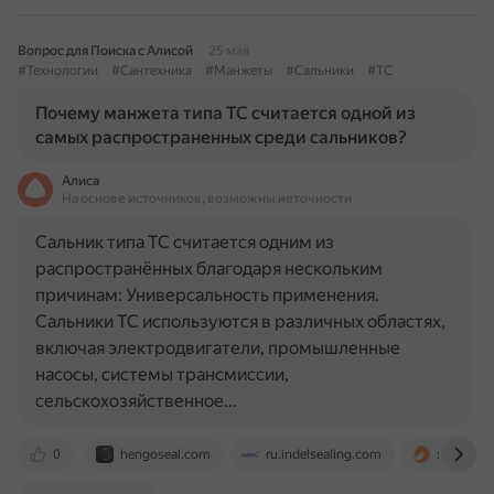
Вопрос для Поиска с Алисой
25 мая
#Технологии
#Сантехника
#Манжеты
#Сальники
#TC
Почему манжета типа TC считается одной из
самых распространенных среди сальников?
Алиса
На основе источников, возможны неточности
Сальник типа TC считается одним из
распространённых благодаря нескольким
причинам: Универсальность применения.
Сальники TC используются в различных областях,
включая электродвигатели, промышленные
насосы, системы трансмиссии,
сельскохозяйственное…
0
hengoseal.com
ru.indelsealing.com
xn----8sb