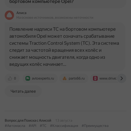
бортовом компьютере Opel?
Алиса
На основе источников, возможны неточности
Появление надписи TC на бортовом компьютере
автомобиля Opel может означать срабатывание
системы Traction Control System (ТС). Эта система
следит за частотой вращения всех колёс и
снижает мощность двигателя, когда одно из
ведущих колёс начинает…
0
avtoexperts.ru
parts66.ru
www.drive2.ru
Читать далее
Вопрос для Поиска с Алисой
13 августа
#Автомасла
#API
#TC
#Классификация
#Преимущества