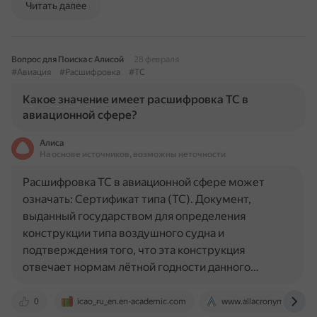
Читать далее
Вопрос для Поиска с Алисой
28 февраля
#Авиация
#Расшифровка
#TC
Какое значение имеет расшифровка TC в
авиационной сфере?
Алиса
На основе источников, возможны неточности
Расшифровка TC в авиационной сфере может
означать: Сертификат типа (TC). Документ,
выданный государством для определения
конструкции типа воздушного судна и
подтверждения того, что эта конструкция
отвечает нормам лётной годности данного…
0
icao_ru_en.en-academic.com
www.allacronyms.com