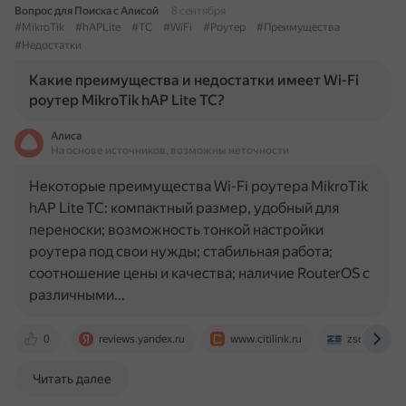
Вопрос для Поиска с Алисой
8 сентября
#MikroTik
#hAPLite
#TC
#WiFi
#Роутер
#Преимущества
#Недостатки
Какие преимущества и недостатки имеет Wi-Fi
роутер MikroTik hAP Lite TC?
Алиса
На основе источников, возможны неточности
Некоторые преимущества Wi-Fi роутера MikroTik
hAP Lite TC: компактный размер, удобный для
переноски; возможность тонкой настройки
роутера под свои нужды; стабильная работа;
соотношение цены и качества; наличие RouterOS с
различными…
0
reviews.yandex.ru
www.citilink.ru
zscom.ru
Читать далее