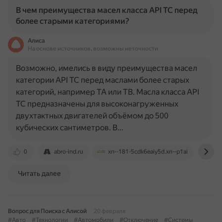
В чем преимущества масел класса API TC перед
более старыми категориями?
Алиса
На основе источников, возможны неточности
Возможно, имелись в виду преимущества масел
категории API TC перед маслами более старых
категорий, например TA или TB. Масла класса API
TC предназначены для высоконагруженных
двухтактных двигателей объёмом до 500
кубических сантиметров. В…
0
abro-ind.ru
xn--181-5cdk6eaiy5d.xn--p1ai
rt-
Читать далее
Вопрос для Поиска с Алисой
20 февраля
#Авто
#Технологии
#Автомобили
#Отключение
#Системы