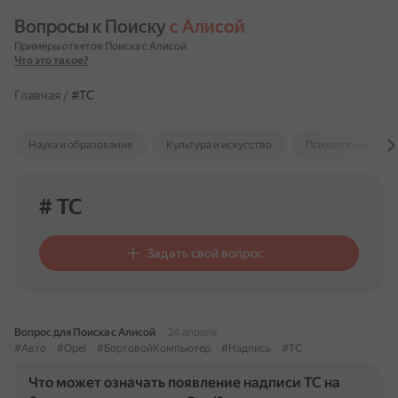
Вопросы к Поиску 
с Алисой
Примеры ответов Поиска с Алисой
Что это такое?
Главная
/
#TC
Наука и образование
Культура и искусство
Психология и отн
# TC
Задать свой вопрос
Вопрос для Поиска с Алисой
24 апреля
#Авто
#Opel
#БортовойКомпьютер
#Надпись
#TC
Что может означать появление надписи TC на