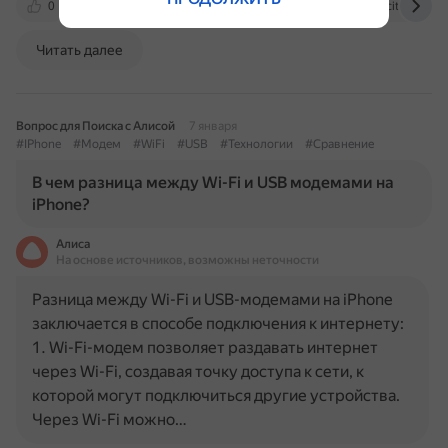
0
moskva.beeline.ru
lenta.ru
journal.citilink.ru
Читать далее
Вопрос для Поиска с Алисой
7 января
#IPhone
#Модем
#WiFi
#USB
#Технологии
#Сравнение
В чем разница между Wi-Fi и USB модемами на
iPhone?
Алиса
На основе источников, возможны неточности
Разница между Wi-Fi и USB-модемами на iPhone
заключается в способе подключения к интернету:
1. Wi-Fi-модем позволяет раздавать интернет
через Wi-Fi, создавая точку доступа к сети, к
которой могут подключиться другие устройства.
Через Wi-Fi можно…