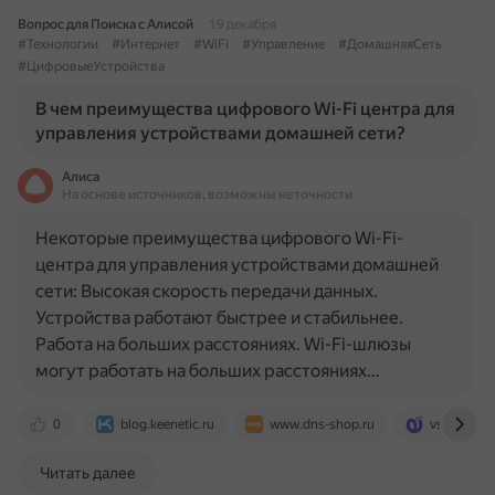
Вопрос для Поиска с Алисой
19 декабря
#Технологии
#Интернет
#WiFi
#Управление
#ДомашняяСеть
#ЦифровыеУстройства
В чем преимущества цифрового Wi-Fi центра для
управления устройствами домашней сети?
Алиса
На основе источников, возможны неточности
Некоторые преимущества цифрового Wi-Fi-
центра для управления устройствами домашней
сети: Высокая скорость передачи данных.
Устройства работают быстрее и стабильнее.
Работа на больших расстояниях. Wi-Fi-шлюзы
могут работать на больших расстояниях…
0
blog.keenetic.ru
www.dns-shop.ru
vsesmart.r
Читать далее