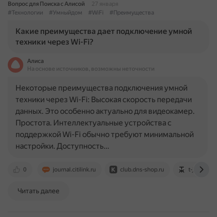
Вопрос для Поиска с Алисой
27 января
#Технологии
#Умныйдом
#WiFi
#Преимущества
Какие преимущества дает подключение умной
техники через Wi-Fi?
Алиса
На основе источников, возможны неточности
Некоторые преимущества подключения умной
техники через Wi-Fi: Высокая скорость передачи
данных. Это особенно актуально для видеокамер.
Простота. Интеллектуальные устройства с
поддержкой Wi-Fi обычно требуют минимальной
настройки. Доступность…
0
journal.citilink.ru
club.dns-shop.ru
t-j.ru
Читать далее