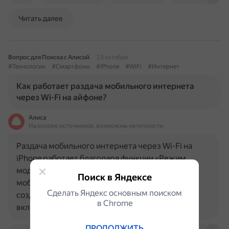
Читать далее
Вопрос для Поиска с Алисой
23 октября
#Технологии
#Смартфоны
#IPhone
#WiFi
#Интернет
Как работает раздача мобильного интернета
через Wi-Fi на айфоне?
Алиса
На основе источников, возможны неточности
Раздача мобильного интернета через Wi-Fi на
iPhone работает благодаря функции «Режим
модема». В этом режиме смартфон использует
Поиск в Яндексе
мобильное соединение (3G, 4G, LTE или 5G) для
Сделать Яндекс основным поиском
создания беспроводной сети Wi-Fi. Чтобы
в Сhrome
включить функцию, нужно: 1…
ПРОДОЛЖИТЬ