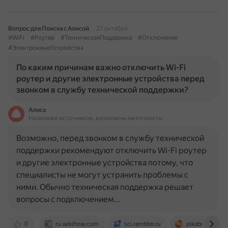
Вопрос для Поиска с Алисой
27 октября
#WiFi
#Роутер
#ТехническаяПоддержка
#Отключение
#ЭлектронныеУстройства
По каким причинам важно отключить Wi-Fi
роутер и другие электронные устройства перед
звонком в службу технической поддержки?
Алиса
На основе источников, возможны неточности
Возможно, перед звонком в службу технической
поддержки рекомендуют отключить Wi-Fi роутер
и другие электронные устройства потому, что
специалисты не могут устранить проблемы с
ними. Обычно техническая поддержка решает
вопросы с подключением…
0
ru.wikihow.com
sci.rambler.ru
pikabu.ru