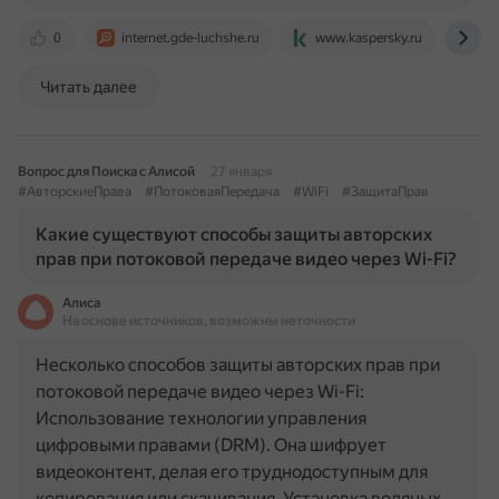
0
internet.gde-luchshe.ru
www.kaspersky.ru
life
Читать далее
Вопрос для Поиска с Алисой
27 января
#АвторскиеПрава
#ПотоковаяПередача
#WiFi
#ЗащитаПрав
Какие существуют способы защиты авторских
прав при потоковой передаче видео через Wi-Fi?
Алиса
На основе источников, возможны неточности
Несколько способов защиты авторских прав при
потоковой передаче видео через Wi-Fi:
Использование технологии управления
цифровыми правами (DRM). Она шифрует
видеоконтент, делая его труднодоступным для
копирования или скачивания. Установка водяных…