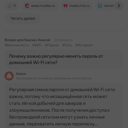
0
www.mvideo.ru
media.mts.ru
remontka.pro
Читать далее
Вопрос для Поиска с Алисой
20 февраля
#Безопасность
#WiFi
#Пароль
#Сеть
#Интернет
Почему важно регулярно менять пароль от
домашней Wi-Fi сети?
Алиса
На основе источников, возможны неточности
Регулярная смена пароля от домашней Wi-Fi сети
важна, потому что незащищённая сеть может
стать лёгкой добычей для хакеров и
злоумышленников. После получения доступа к
беспроводной сети они могут узнать личные
данные, перехватить личную переписку…