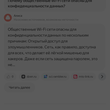
Почему общественные Wi-Fi сети опасны для
конфиденциальности данных?
Алиса
На основе источников, возможны неточности
Общественные Wi-Fi сети опасны для
конфиденциальности данных по нескольким
причинам: Открытый доступ для
злоумышленников. Сеть, как правило, доступна
для всех, что делает её лёгкой мишенью для
хакеров. Даже если сеть защищена паролем, это
не…
0
dzen.ru
sci.rambler.ru
mts-link.ru
www
Читать далее