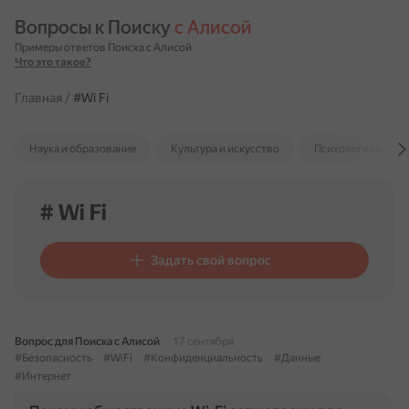
Вопросы к Поиску 
с Алисой
Примеры ответов Поиска с Алисой
Что это такое?
Главная
/
#Wi Fi
Наука и образование
Культура и искусство
Психология и отн
# Wi Fi
Задать свой вопрос
Вопрос для Поиска с Алисой
17 сентября
#Безопасность
#WiFi
#Конфиденциальность
#Данные
#Интернет