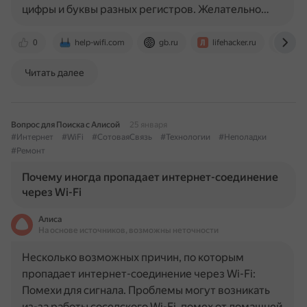
цифры и буквы разных регистров. Желательно…
0
help-wifi.com
gb.ru
lifehacker.ru
www
Читать далее
Вопрос для Поиска с Алисой
25 января
#Интернет
#WiFi
#СотоваяСвязь
#Технологии
#Неполадки
#Ремонт
Почему иногда пропадает интернет-соединение
через Wi-Fi
Алиса
На основе источников, возможны неточности
Несколько возможных причин, по которым
пропадает интернет-соединение через Wi-Fi:
Помехи для сигнала. Проблемы могут возникать
из-за работы соседского Wi-Fi, помех от домашней