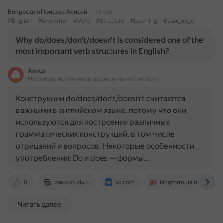
Вопрос для Поиска с Алисой
13 мая
#English
#Grammar
#Verb
#Structure
#Learning
#Language
Why do/does/don't/doesn't is considered one of the
most important verb structures in English?
Алиса
На основе источников, возможны неточности
Конструкции do/does/don't/doesn't считаются
важными в английском языке, потому что они
используются для построения различных
грамматических конструкций, в том числе
отрицаний и вопросов. Некоторые особенности
употребления: Do и does — формы…
0
www.study.ru
vk.com
langformula.ru
Читать далее