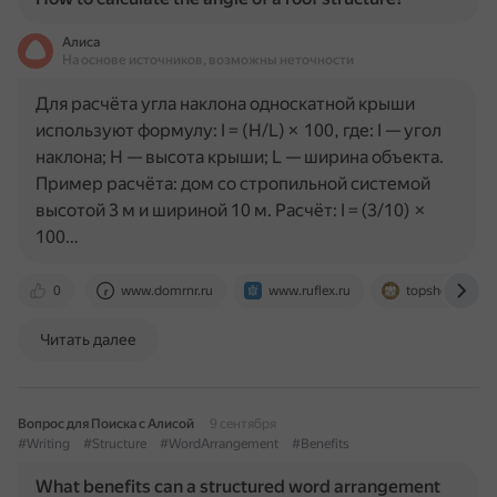
Алиса
На основе источников, возможны неточности
Для расчёта угла наклона односкатной крыши
используют формулу: I = (H/L) × 100, где: I — угол
наклона; H — высота крыши; L — ширина объекта.
Пример расчёта: дом со стропильной системой
высотой 3 м и шириной 10 м. Расчёт: I = (3/10) ×
100…
0
www.domrnr.ru
www.ruflex.ru
topshouse.ru
Читать далее
Вопрос для Поиска с Алисой
9 сентября
#Writing
#Structure
#WordArrangement
#Benefits
What benefits can a structured word arrangement