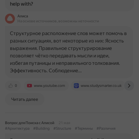
help with?
Алиса
На основе источников, возможны неточности
Структурное расположение слов может помочь в
разных ситуациях, вот некоторые из них: Ясность
выражения. Правильное структурирование
позволяет чётко передавать мысли и идеи,
избегая путаницы и неправильного толкования.
Эффективность. Соблюдение…
0
www.youtube.com
www.studysmarter.co.uk
s
Читать далее
Вопрос для Поиска с Алисой
21 мая
#Архитектура
#Building
#Structure
#Термины
#Различия