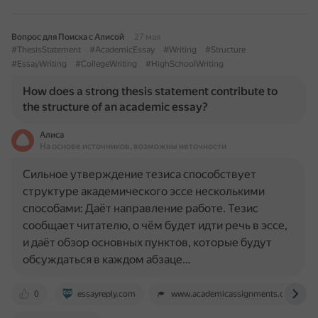
Вопрос для Поиска с Алисой
27 мая
#ThesisStatement
#AcademicEssay
#Writing
#Structure
#EssayWriting
#CollegeWriting
#HighSchoolWriting
How does a strong thesis statement contribute to
the structure of an academic essay?
Алиса
На основе источников, возможны неточности
Сильное утверждение тезиса способствует
структуре академического эссе несколькими
способами: Даёт направление работе. Тезис
сообщает читателю, о чём будет идти речь в эссе,
и даёт обзор основных пунктов, которые будут
обсуждаться в каждом абзаце…
0
essayreply.com
www.academicassignments.com