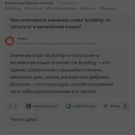
Вопрос для Поиска с Алисой
19 февраля
#Building
#Structure
#АнглийскийЯзык
#Лексика
#Перевод
Чем отличается значение слова 'building' от
'structure' в английском языке?
Алиса
На основе источников, возможны неточности
Значение слов «building» и «structure» в
английском языке отличается: Building — это
здание, сооружение с крышей и стенами,
например дом, школа, магазин или фабрика.
Structure — это структура, способ построения
чего-либо и расположение его частей.
0
www.linguee.ru
englishlib.org
diffword.com
Читать далее