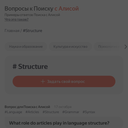
Вопросы к Поиску 
с Алисой
Примеры ответов Поиска с Алисой
Что это такое?
Главная
/
#Structure
Наука и образование
Культура и искусство
Психология и отн
# Structure
Задать свой вопрос
Вопрос для Поиска с Алисой
17 октября
#Language
#Articles
#Structure
#Grammar
#Syntax
What role do articles play in language structure?