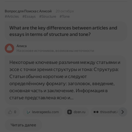
Вопрос для Поиска с Алисой
20 октября
#Articles
#Essays
#Structure
#Tone
What are the key differences between articles and
essays in terms of structure and tone?
Алиса
На основе источников, возможны неточности
Некоторые ключевые различия между статьями и
эссе с точки зрения структуры и тона: Структура:
Статьи обычно короткие и следуют
определённому формату: заголовок, введение,
основная часть и заключение. Информация в
статье представлена ясно и…
0
leverageedu.com
dzen.ru
thisvsthat.io
Читать далее