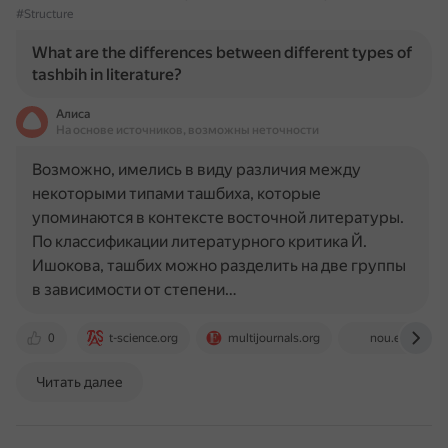
#Structure
What are the differences between different types of
tashbih in literature?
Алиса
На основе источников, возможны неточности
Возможно, имелись в виду различия между
некоторыми типами ташбиха, которые
упоминаются в контексте восточной литературы.
По классификации литературного критика Й.
Ишокова, ташбих можно разделить на две группы
в зависимости от степени…
0
t-science.org
multijournals.org
nou.edu.ng
Читать далее