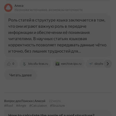
Алиса
На основе источников, возможны неточности
Роль статей в структуре языка заключается в том,
что они играют важную роль в передаче
информации и обеспечении её понимания
читателями. В научных статьях языковая
корректность позволяет передавать данные чётко
и точно, без лишних трудностей для…
0
bio.sfu-kras.ru
earchive.tpu.ru
disshelp.ru
Читать далее
Вопрос для Поиска с Алисой
22 июля
#Roof
#Angle
#Calculation
#Structure
How to calculate the angle of a roof structure?