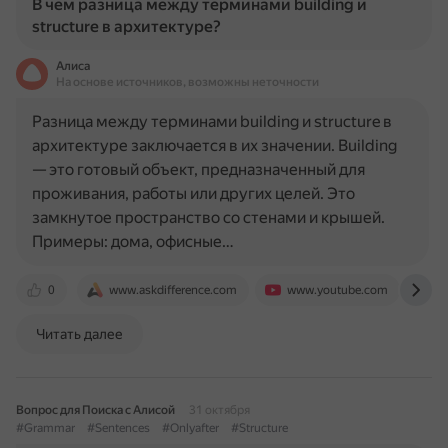
В чем разница между терминами building и
structure в архитектуре?
Алиса
На основе источников, возможны неточности
Разница между терминами building и structure в
архитектуре заключается в их значении. Building
— это готовый объект, предназначенный для
проживания, работы или других целей. Это
замкнутое пространство со стенами и крышей.
Примеры: дома, офисные…
0
www.askdifference.com
www.youtube.com
t
Читать далее
Вопрос для Поиска с Алисой
31 октября
#Grammar
#Sentences
#Onlyafter
#Structure