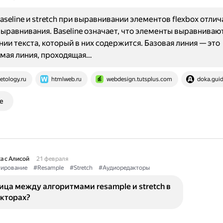
aseline и stretch при выравнивании элементов flexbox отли
ыравнивания. Baseline означает, что элементы выравниваю
нии текста, который в них содержится. Базовая линия — это
мая линия, проходящая…
etology.ru
htmlweb.ru
webdesign.tutsplus.com
doka.gui
е
а с Алисой
21 февраля
тирование
#Resample
#Stretch
#Аудиоредакторы
ица между алгоритмами resample и stretch в
кторах?