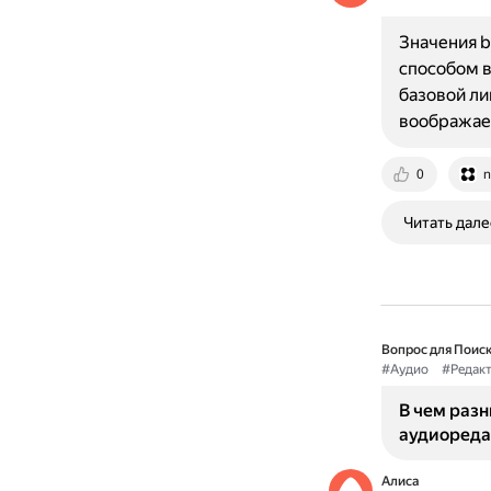
Значения b
способом в
базовой ли
воображае
0
n
Читать дале
Вопрос для Поиск
#Аудио
#Редак
В чем разн
аудиореда
Алиса