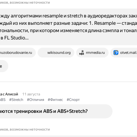
ников, возможны неточности
жду алгоритмами resample и stretch в аудиоредакторах зак
аждый из них выполняет разные задачи: 1. Resample — станд
ональности, при котором изменяется длина сэмпла и тонал
в FL Studio…
uzoborudovanie.ru
wikisound.org
rmmedia.ru
otvet.mail
е
а с Алисой
11 августа
ABS
#Stretch
#Отличия
#Фитнес
#Спорт
ются тренировки ABS и ABS+Stretch?
ников, возможны неточности