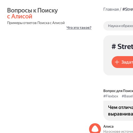
Вопросы к Поиску 
Главная
/
#Stre
с Алисой
Примеры ответов Поиска с Алисой
Наука и образ
Что это такое?
# Stre
Задат
Вопрос для Поиск
#Flexbox
#Basel
Чем отлича
выравнива
Алиса
На основе источ