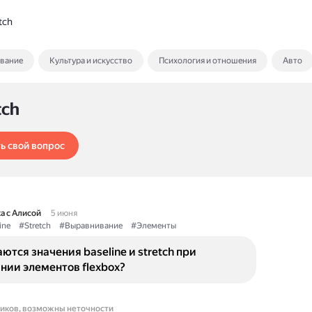
tch
ование
Культура и искусство
Психология и отношения
Авто
tch
ь свой вопрос
а с Алисой
5 июня
ine
#Stretch
#Выравнивание
#Элементы
ются значения baseline и stretch при
нии элементов flexbox?
ников, возможны неточности