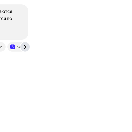
чаются
тся по
de
skillbox.ru