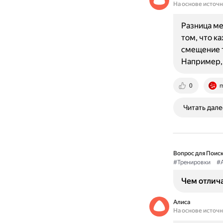
На основе источ
Разница ме
том, что к
смещение т
Например, 
0
m
Читать дале
Вопрос для Поиск
#Тренировки
#
Чем отлича
Алиса
На основе источ