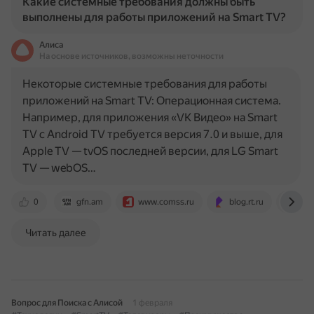
Какие системные требования должны быть
выполнены для работы приложений на Smart TV?
Алиса
На основе источников, возможны неточности
Некоторые системные требования для работы
приложений на Smart TV: Операционная система.
Например, для приложения «VK Видео» на Smart
TV с Android TV требуется версия 7.0 и выше, для
Apple TV — tvOS последней версии, для LG Smart
TV — webOS…
0
gfn.am
www.comss.ru
blog.rt.ru
blog
Читать далее
Вопрос для Поиска с Алисой
1 февраля