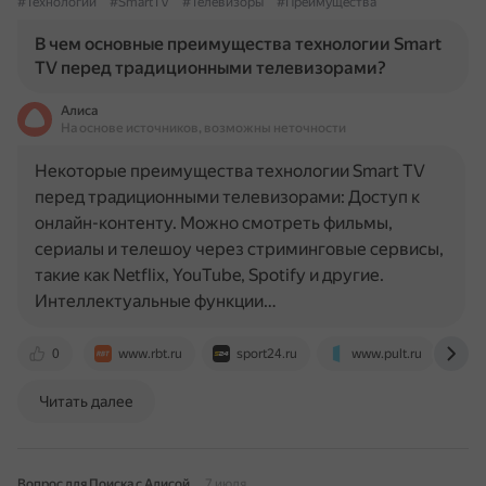
#Технологии
#SmartTV
#Телевизоры
#Преимущества
В чем основные преимущества технологии Smart
TV перед традиционными телевизорами?
Алиса
На основе источников, возможны неточности
Некоторые преимущества технологии Smart TV
перед традиционными телевизорами: Доступ к
онлайн-контенту. Можно смотреть фильмы,
сериалы и телешоу через стриминговые сервисы,
такие как Netflix, YouTube, Spotify и другие.
Интеллектуальные функции…
0
www.rbt.ru
sport24.ru
www.pult.ru
w
Читать далее
Вопрос для Поиска с Алисой
7 июля