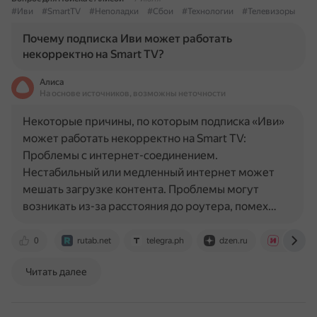
#Иви
#SmartTV
#Неполадки
#Сбои
#Технологии
#Телевизоры
Почему подписка Иви может работать
некорректно на Smart TV?
Алиса
На основе источников, возможны неточности
Некоторые причины, по которым подписка «Иви»
может работать некорректно на Smart TV:
Проблемы с интернет-соединением.
Нестабильный или медленный интернет может
мешать загрузке контента. Проблемы могут
возникать из-за расстояния до роутера, помех…
0
rutab.net
telegra.ph
dzen.ru
ask.ivi.ru
Читать далее