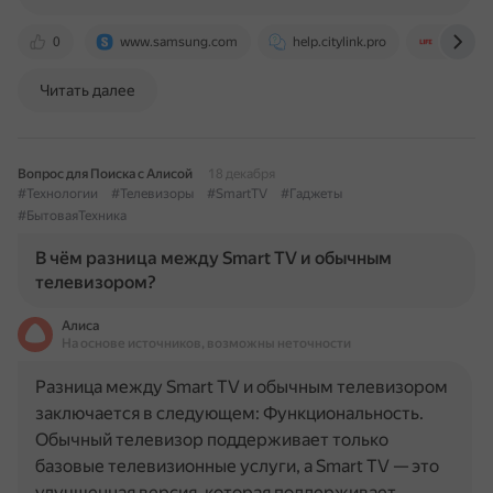
0
www.samsung.com
help.citylink.pro
life.ru
Читать далее
Вопрос для Поиска с Алисой
18 декабря
#Технологии
#Телевизоры
#SmartTV
#Гаджеты
#БытоваяТехника
В чём разница между Smart TV и обычным
телевизором?
Алиса
На основе источников, возможны неточности
Разница между Smart TV и обычным телевизором
заключается в следующем: Функциональность.
Обычный телевизор поддерживает только
базовые телевизионные услуги, а Smart TV — это
улучшенная версия, которая поддерживает