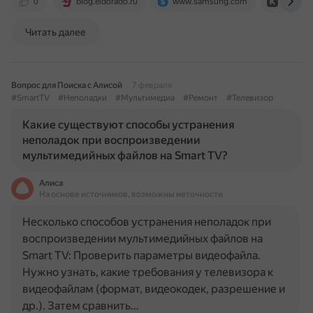
0
blog.eldorado.ru
www.samsung.com
club.dn
Читать далее
Вопрос для Поиска с Алисой
7 февраля
#SmartTV
#Неполадки
#Мультимедиа
#Ремонт
#Телевизор
Какие существуют способы устранения
неполадок при воспроизведении
мультимедийных файлов на Smart TV?
Алиса
На основе источников, возможны неточности
Несколько способов устранения неполадок при
воспроизведении мультимедийных файлов на
Smart TV: Проверить параметры видеофайла.
Нужно узнать, какие требования у телевизора к
видеофайлам (формат, видеокодек, разрешение и
др.). Затем сравнить…