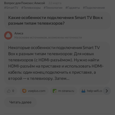
Вопрос для Поиска с Алисой
22 марта
#SmartTV
#Телевизоры
#Технологии
#Гаджеты
#Подключение
Какие особенности подключения Smart TV Box к
разным типам телевизоров?
Алиса
На основе источников, возможны неточности
Некоторые особенности подключения Smart TV
Box к разным типам телевизоров: Для новых
телевизоров (с HDMI-разъёмом). Нужно найти
HDMI-разъём на приставке и использовать HDMI-
кабель: один конец подключить к приставке, а
второй — к телевизору. Затем…
0
vseplus.com
m-strana.ru
help-wifi.com
Читать далее