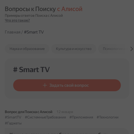
Вопросы к Поиску 
с Алисой
Примеры ответов Поиска с Алисой
Что это такое?
Главная
/
#Smart TV
Наука и образование
Культура и искусство
Психология и отн
# Smart TV
Задать свой вопрос
Вопрос для Поиска с Алисой
12 января
#SmartTV
#СистемныеТребования
#Приложения
#Технологии
#Гаджеты