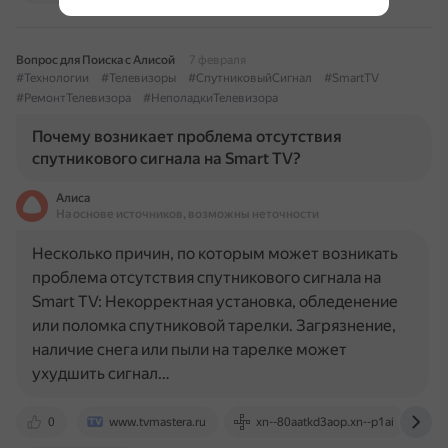
Вопрос для Поиска с Алисой
7 февраля
#Технологии
#Телевизоры
#СпутниковыйСигнал
#SmartTV
#РемонтТелевизора
#НеполадкиТелевизора
Почему возникает проблема отсутствия
спутникового сигнала на Smart TV?
Алиса
На основе источников, возможны неточности
Несколько причин, по которым может возникать
проблема отсутствия спутникового сигнала на
Smart TV: Некорректная установка, обледенение
или поломка спутниковой тарелки. Загрязнение,
наличие снега или пыли на тарелке может
ухудшить сигнал…
0
www.tvmastera.ru
xn--80aatkd3aop.xn--p1ai