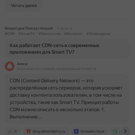
Читать далее
Вопрос для Поиска с Алисой
9 августа
#CDN
#SmartTV
#Технологии
#Интернет
#Телевидение
Как работает CDN-сеть в современных
приложениях для Smart TV?
Алиса
На основе источников, возможны неточности
CDN (Content Delivery Network) — это
распределённая сеть серверов, которая ускоряет
доставку контента пользователям, в том числе на
устройства, такие как Smart TV. Принцип работы
CDN можно описать в несколько этапов: 1.
Выполнение…
0
blog.tehnofabrica.ru
timeweb.cloud
www.mel