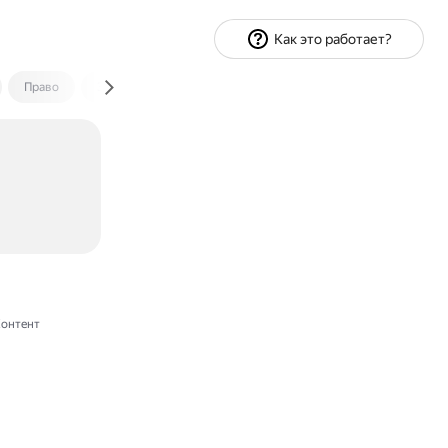
Как это работает?
Право
Экономика и финансы
Путешествия
Спорт
онтент