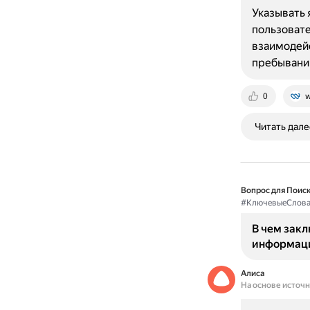
Указывать 
пользовате
взаимодейс
пребывани
0
w
Читать дале
Вопрос для Поиск
#КлючевыеСлов
В чем закл
информаци
Алиса
На основе источ