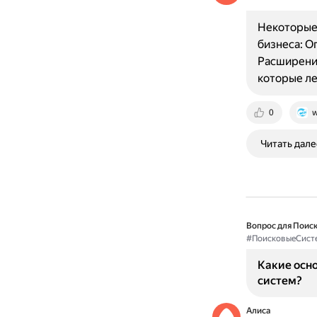
Некоторые
бизнеса: О
Расширени
которые л
0
w
Читать дале
Вопрос для Поиск
#ПоисковыеСист
Какие осн
систем?
Алиса