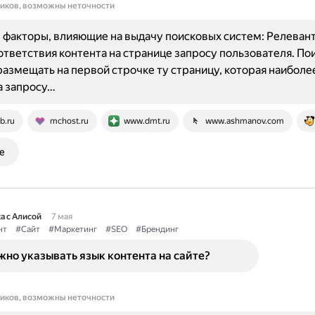
ников, возможны неточности
факторы, влияющие на выдачу поисковых систем: Релевант
ответствия контента на странице запросу пользователя. По
размещать на первой строчке ту страницу, которая наиболе
а запросу…
b.ru
mchost.ru
www.dmt.ru
www.ashmanov.com
е
а с Алисой
7 мая
нт
#Сайт
#Маркетинг
#SEO
#Брендинг
но указывать язык контента на сайте?
ников, возможны неточности