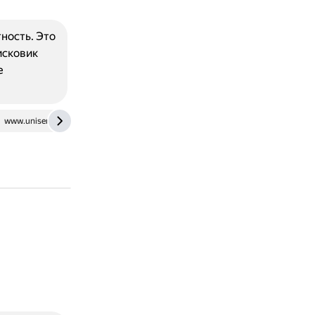
ность. Это
исковик
е
www.unisender.com