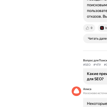
поисковым 
пользовате
отказов. В
0
b
Читать дале
Вопрос для Поиск
#SEO
#ЧПУ
#
Какие пре
для SEO?
Алиса
На основе источ
Некоторые