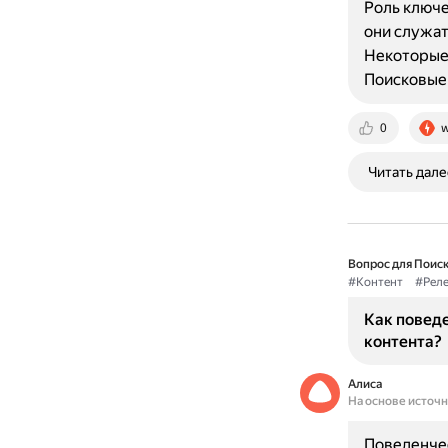
Роль ключе
они служат
Некоторые 
Поисковые
0
w
Читать дале
Вопрос для Поиск
#Контент
#Реле
Как повед
контента?
Алиса
На основе источ
Поведенчес