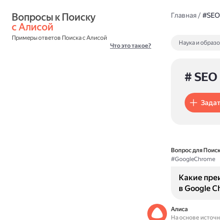
Вопросы к Поиску 
Главная
/
#SEO
с Алисой
Примеры ответов Поиска с Алисой
Наука и образ
Что это такое?
# SEO
Задат
Вопрос для Поиск
#GoogleChrome
Какие пре
в Google C
Алиса
На основе источ