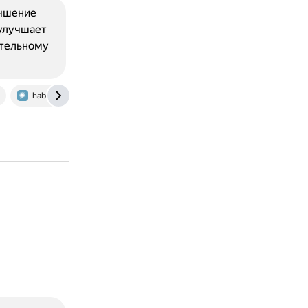
учшение
 улучшает
ительному
habr.com