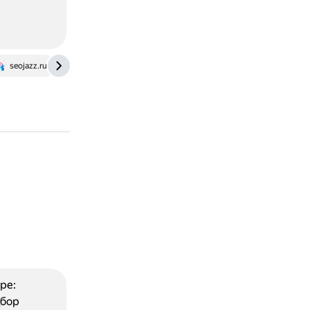
seojazz.ru
ре:
дбор