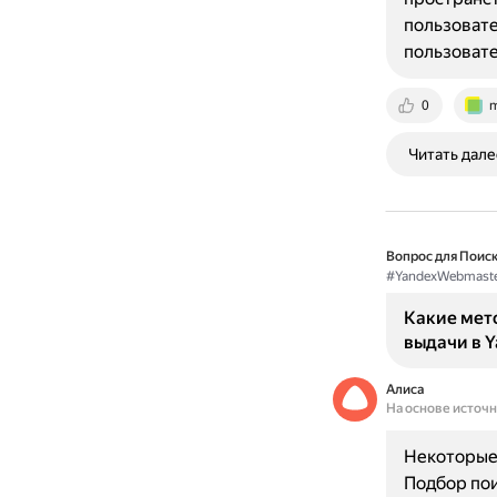
пользовате
пользовате
0
m
Читать дале
Вопрос для Поиск
#YandexWebmaste
Какие мет
выдачи в 
Алиса
На основе источ
Некоторые 
Подбор пои