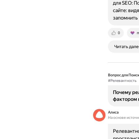
для SEO: П
сайте: вид
запомнить
0
m
Читать дале
Вопрос для Поиск
#Релевантность
Почему ре
фактором 
Алиса
На основе источ
Релевантн
пространст