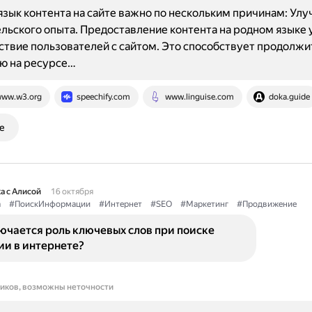
язык контента на сайте важно по нескольким причинам: Ул
льского опыта. Предоставление контента на родном языке
твие пользователей с сайтом. Это способствует продолж
ю на ресурсе…
ww.w3.org
speechify.com
www.linguise.com
doka.guide
е
а с Алисой
16 октября
а
#ПоискИнформации
#Интернет
#SEO
#Маркетинг
#Продвижение
ючается роль ключевых слов при поиске
и в интернете?
ников, возможны неточности