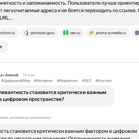
онятность и запоминаемость. Пользователи лучше ориенти
ят легкочитаемые адреса и не боятся переходить по ссылке.
 URL…
chost.ru
semtools.guru
seo.ru
promo.q-media.ru
е
а с Алисой
16 мая
#ЦифровойМир
#Интернет
#Маркетинг
#SEO
#Контент
левантность становится критически важным
в цифровом пространстве?
ников, возможны неточности
ость становится критически важным фактором в цифровом
ве по нескольким причинам: Ограниченность внимания