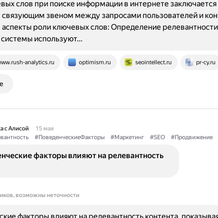
вых слов при поиске информации в интернете заключается 
 связующим звеном между запросами пользователей и кон
аспекты роли ключевых слов: Определение релевантности
 системы используют…
ww.rush-analytics.ru
optimism.ru
seointellect.ru
pr-cy.ru
е
а с Алисой
15 мая
вантность
#ПоведенческиеФакторы
#Маркетинг
#SEO
#Продвижение
енческие факторы влияют на релевантность
ников, возможны неточности
кие факторы влияют на релевантность контента, показыва