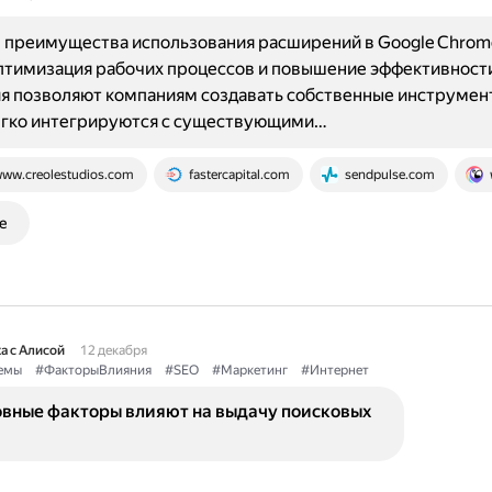
 преимущества использования расширений в Google Chrom
птимизация рабочих процессов и повышение эффективност
я позволяют компаниям создавать собственные инструмен
егко интегрируются с существующими…
ww.creolestudios.com
fastercapital.com
sendpulse.com
е
а с Алисой
12 декабря
емы
#ФакторыВлияния
#SEO
#Маркетинг
#Интернет
овные факторы влияют на выдачу поисковых