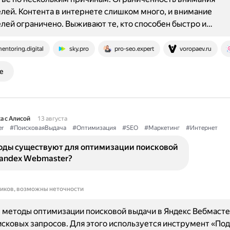
лей. Контента в интернете слишком много, и внимание
лей ограничено. Выживают те, кто способен быстро и…
entoring.digital
sky.pro
pro-seo.expert
voropaev.ru
е
а с Алисой
13 августа
r
#ПоисковаяВыдача
#Оптимизация
#SEO
#Маркетинг
#Интернет
оды существуют для оптимизации поисковой
Yandex Webmaster?
ников, возможны неточности
методы оптимизации поисковой выдачи в Яндекс Вебмасте
сковых запросов. Для этого используется инструмент «По