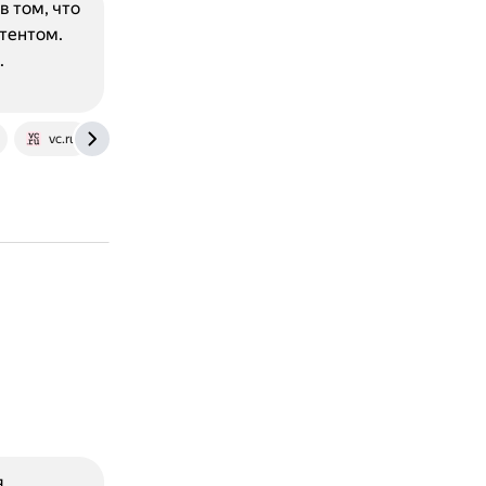
в том, что
тентом.
.
vc.ru
я