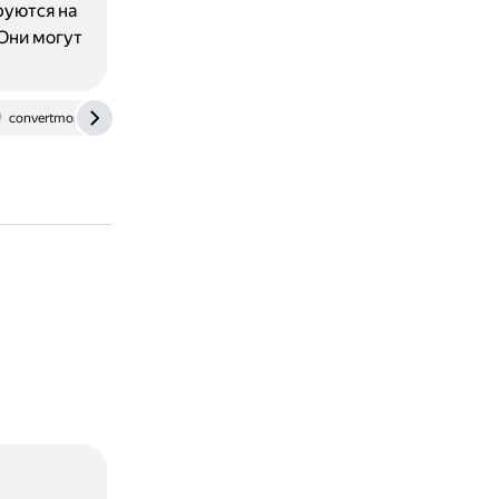
руются на
 Они могут
convertmonster.ru