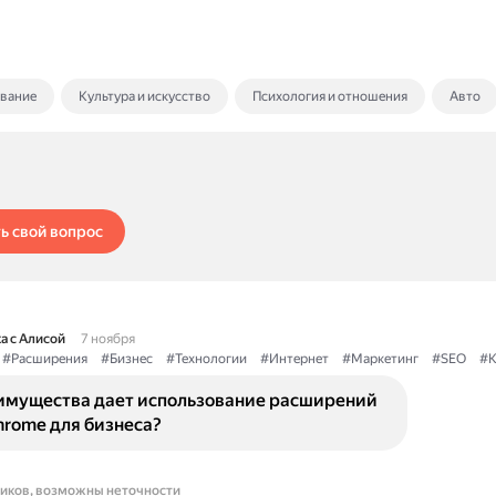
ование
Культура и искусство
Психология и отношения
Авто
ь свой вопрос
а с Алисой
7 ноября
#Расширения
#Бизнес
#Технологии
#Интернет
#Маркетинг
#SEO
#К
имущества дает использование расширений
hrome для бизнеса?
ников, возможны неточности