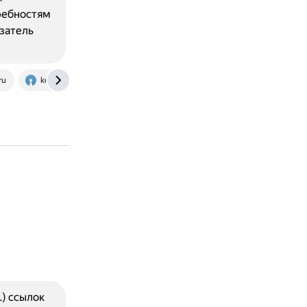
ребностям
затель
ru
key-client.ru
) ссылок