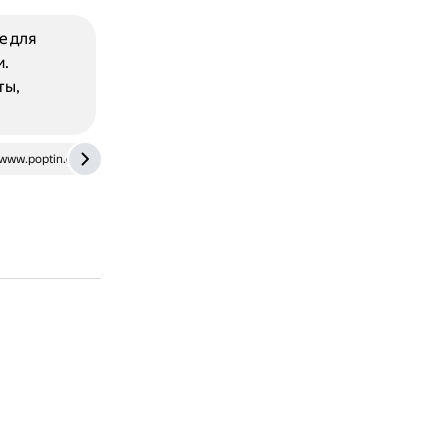
e для
и.
ты,
www.poptin.com
www.getguru.com