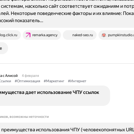
системам, насколько сайт соответствует ожиданиям и пот
лей. Некоторые поведенческие факторы и их влияние: Пока
ысокий показатель…
log.click.ru
remarka.agency
naked-seo.ru
pumpkinstudio.
е
а с Алисой
4 февраля
Ссылки
#Оптимизация
#Маркетинг
#Интернет
имущества дает использование ЧПУ ссылок
ников, возможны неточности
 преимущества использования ЧПУ (человекопонятных URL