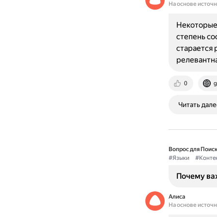
На основе источ
Некоторые 
степень со
старается 
релевантн
0
g
Читать дале
Вопрос для Поиск
#Языки
#Конте
Почему важ
Алиса
На основе источ