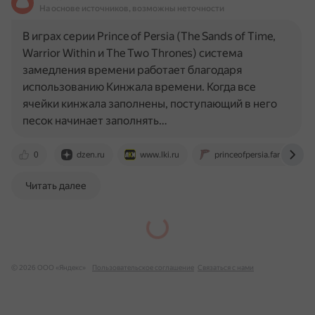
На основе источников, возможны неточности
В играх серии Prince of Persia (The Sands of Time,
Warrior Within и The Two Thrones) система
замедления времени работает благодаря
использованию Кинжала времени. Когда все
ячейки кинжала заполнены, поступающий в него
песок начинает заполнять…
0
dzen.ru
www.lki.ru
princeofpersia.fandom.co
Читать далее
© 2026 ООО «Яндекс»
Пользовательское соглашение
Связаться с нами