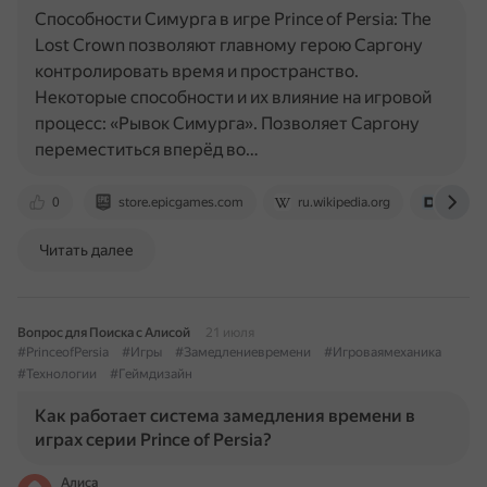
Способности Симурга в игре Prince of Persia: The
Lost Crown позволяют главному герою Саргону
контролировать время и пространство.
Некоторые способности и их влияние на игровой
процесс: «Рывок Симурга». Позволяет Саргону
переместиться вперёд во…
0
store.epicgames.com
ru.wikipedia.org
dtf.ru
Читать далее
Вопрос для Поиска с Алисой
21 июля
#PrinceofPersia
#Игры
#Замедлениевремени
#Игроваямеханика
#Технологии
#Геймдизайн
Как работает система замедления времени в
играх серии Prince of Persia?
Алиса