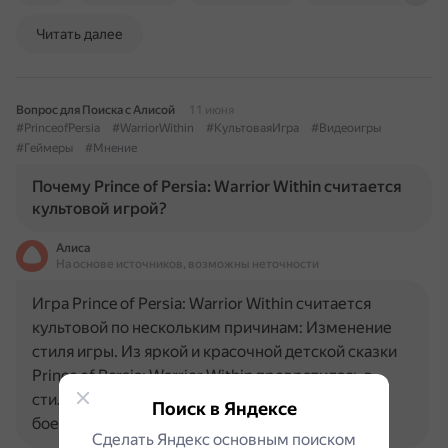
Читать далее
Вопрос для Поиска с Алисой
11 июня
#PrinceofPersia
#WarriorWithin
#КультоваяИгра
#Видеоигры
#Геймеры
#Мнение
Почему Prince of Persia: Warrior Within считается
культовой игрой?
Алиса
На основе источников, возможны неточности
Игра Prince of Persia: Warrior Within считается
культовой по нескольким причинам: Изменение
стиля игры. Из яркой и красочной детской сказки
Prince of Persia: Warrior Within превратилась в
стильный, мрачный и даже немного готичный
Поиск в Яндексе
боевик…
Сделать Яндекс основным поиском