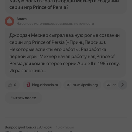
Какую роль сыграл Джордан Мехнер в создании
серии игр Prince of Persia?
Алиса
На основе источников, возможны неточности
Джордан Мехнер сыграл важную роль в создании
серии игр Prince of Persia («Принц Персии»).
Некоторые аспекты его работы: Разработка
первой игры. Мехнер начал работу над Prince of
Persia для компьютеров серии Apple II в 1985 году.
Игра заложила…
0
blog.eldorado.ru
ru.wikipedia.org
en.wikipedia
Читать далее
Вопрос для Поиска с Алисой
15 октября