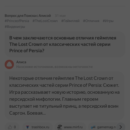
Вопрос для Поиска с Алисой
31 мая
#PrinceofPersia
#TheLostCrown
#Геймплей
#Отличия
#Игры
#Видеоигры
В чем заключаются основные отличия геймплея
The Lost Crown от классических частей серии
Prince of Persia?
Алиса
На основе источников, возможны неточности
Некоторые отличия геймплея The Lost Crown от
классических частей серии Prince of Persia: Сюжет.
Игра рассказывает новую историю, основанную на
персидской мифологии. Главным героем
выступает не титульный принц, а персидский воин
Саргон. Боевая…
0
trashbox.ru
www.mirf.ru
gamemag.ru