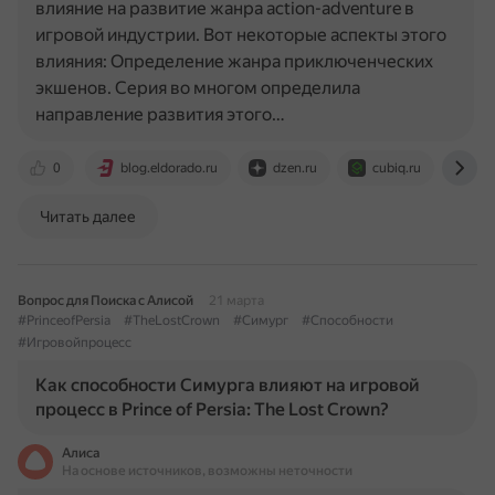
влияние на развитие жанра action-adventure в
игровой индустрии. Вот некоторые аспекты этого
влияния: Определение жанра приключенческих
экшенов. Серия во многом определила
направление развития этого…
0
blog.eldorado.ru
dzen.ru
cubiq.ru
dtf
Читать далее
Вопрос для Поиска с Алисой
21 марта
#PrinceofPersia
#TheLostCrown
#Симург
#Способности
#Игровойпроцесс
Как способности Симурга влияют на игровой
процесс в Prince of Persia: The Lost Crown?
Алиса
На основе источников, возможны неточности