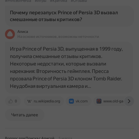
#PrinceofPersia
#Игры
#Критика
#Отзывы
Почему перезапуск Prince of Persia 3D вызвал
смешанные отзывы критиков?
Алиса
На основе источников, возможны неточности
Игра Prince of Persia 3D, выпущенная в 1999 году,
получила смешанные отзывы критиков.
Некоторые недостатки, которые вызвали
нарекания: Вторичность геймплея. Пресса
прозвала Prince of Persia 3D клоном Tomb Raider.
Неудобная виртуальная камера и…
0
ru.wikipedia.org
vk.com
www.old-games.ru
Читать далее
Вопрос для Поиска с Алисой
5 марта