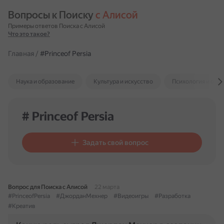
Вопросы к Поиску 
с Алисой
Примеры ответов Поиска с Алисой
Что это такое?
Главная
/
#Princeof Persia
Наука и образование
Культура и искусство
Психология и отн
# Princeof Persia
Задать свой вопрос
Вопрос для Поиска с Алисой
22 марта
#PrinceofPersia
#ДжорданМехнер
#Видеоигры
#Разработка
#Креатив