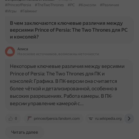
#PrinceofPersia
#TheTwoThrones
#PC
#Консоли
#Различия
#Игры
#Гейминг
В чем заключаются ключевые различия между
версиями Prince of Persia: The Two Thrones для PC
и консолей?
Алиса
На основе источников, возможны неточности
Некоторые ключевые различия между версиями
Prince of Persia: The Two Thrones для ПК и
консолей: Графика. В ПК-версии она считается
более чёткой и детализированной, особенно в
высоких разрешениях. Работа камеры. В ПК-
версии управление камерой с…
0
princeofpersia.fandom.com
ru.wikipedia.org
Читать далее