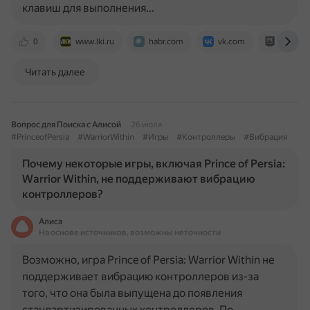
клавиш для выполнения…
0
www.lki.ru
habr.com
vk.com
store.e
Читать далее
Вопрос для Поиска с Алисой
26 июля
#PrinceofPersia
#WarriorWithin
#Игры
#Контроллеры
#Вибрация
Почему некоторые игры, включая Prince of Persia:
Warrior Within, не поддерживают вибрацию
контроллеров?
Алиса
На основе источников, возможны неточности
Возможно, игра Prince of Persia: Warrior Within не
поддерживает вибрацию контроллеров из-за
того, что она была выпущена до появления
стандартизированных контроллеров. По