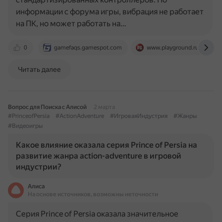
информации с форума игры, вибрация не работает
на ПК, но может работать на…
0
gamefaqs.gamespot.com
www.playground.ru
Читать далее
Вопрос для Поиска с Алисой
2 марта
#PrinceofPersia
#ActionAdventure
#ИгроваяИндустрия
#Жанры
#Видеоигры
Какое влияние оказала серия Prince of Persia на
развитие жанра action-adventure в игровой
индустрии?
Алиса
На основе источников, возможны неточности
Серия Prince of Persia оказала значительное