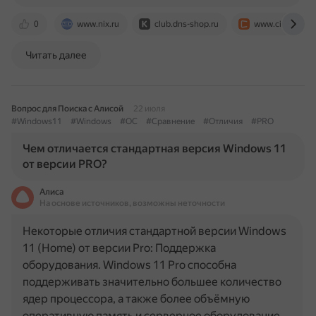
0
www.nix.ru
club.dns-shop.ru
www.citilink.ru
Читать далее
Вопрос для Поиска с Алисой
22 июля
#Windows11
#Windows
#ОС
#Сравнение
#Отличия
#PRO
Чем отличается стандартная версия Windows 11
от версии PRO?
Алиса
На основе источников, возможны неточности
Некоторые отличия стандартной версии Windows
11 (Home) от версии Pro: Поддержка
оборудования. Windows 11 Pro способна
поддерживать значительно большее количество
ядер процессора, а также более объёмную
оперативную память и серверное оборудование…