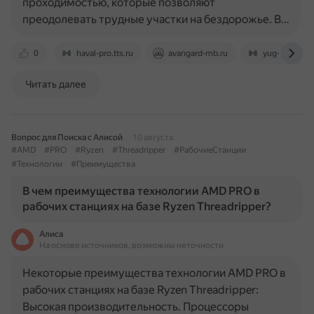
проходимостью, которые позволяют
преодолевать трудные участки на бездорожье. В…
0
haval-pro.tts.ru
avangard-mb.ru
yug-avto-hava
Читать далее
Вопрос для Поиска с Алисой
10 августа
#AMD
#PRO
#Ryzen
#Threadripper
#РабочиеСтанции
#Технологии
#Преимущества
В чем преимущества технологии AMD PRO в
рабочих станциях на базе Ryzen Threadripper?
Алиса
На основе источников, возможны неточности
Некоторые преимущества технологии AMD PRO в
рабочих станциях на базе Ryzen Threadripper:
Высокая производительность. Процессоры