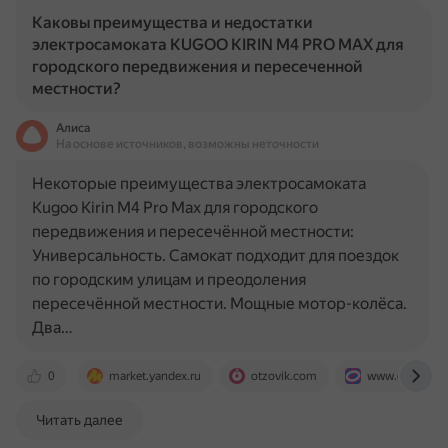
Каковы преимущества и недостатки
электросамоката KUGOO KIRIN M4 PRO MAX для
городского передвижения и пересеченной
местности?
Алиса
На основе источников, возможны неточности
Некоторые преимущества электросамоката
Kugoo Kirin M4 Pro Max для городского
передвижения и пересечённой местности:
Универсальность. Самокат подходит для поездок
по городским улицам и преодоления
пересечённой местности. Мощные мотор-колёса.
Два…
0
market.yandex.ru
otzovik.com
www.ozon.ru
Читать далее