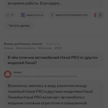
во время работы. Благодаря…
0
www.ozon.ru
www.tomshardware.com
aliexp
Читать далее
Вопрос для Поиска с Алисой
10 августа
#Haval
#Автомобили
#Отличие
#PRO
В чём отличие автомобилей Haval PRO от других
моделей Haval?
Алиса
На основе источников, возможны неточности
Возможно, имелись в виду различия между
линейкой Haval PRO и другими моделями Haval.
Линейка Haval PRO включает автомобили с
мощным силовым агрегатом и повышенной