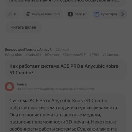
0
www.easeus.com
dzen.ru
cyber.sports.ru
Читать далее
Вопрос для Поиска с Алисой
22 июля
#Anycubic
#KobraS1
#Combo
#СистемаACE
#PRO
#3Dпечать
Как работает система ACE PRO в Anycubic Kobra
S1 Combo?
Алиса
На основе источников, возможны неточности
Система ACE Pro в Anycubic Kobra S1 Combo
работает как система подачи и сушки филамента.
Она позволяет печатать цветные модели,
расширяет возможности 3D-печати. Некоторые
особенности работы системы: Сушка филамента