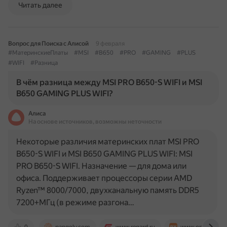
Читать далее
Вопрос для Поиска с Алисой
9 февраля
#МатеринскиеПлаты
#MSI
#B650
#PRO
#GAMING
#PLUS
#WIFI
#Разница
В чём разница между MSI PRO B650-S WIFI и MSI
B650 GAMING PLUS WIFI?
Алиса
На основе источников, возможны неточности
Некоторые различия материнских плат MSI PRO
B650-S WIFI и MSI B650 GAMING PLUS WIFI: MSI
PRO B650-S WIFI. Назначение — для дома или
офиса. Поддерживает процессоры серии AMD
Ryzen™ 8000/7000, двухканальную память DDR5
7200+МГц (в режиме разгона…