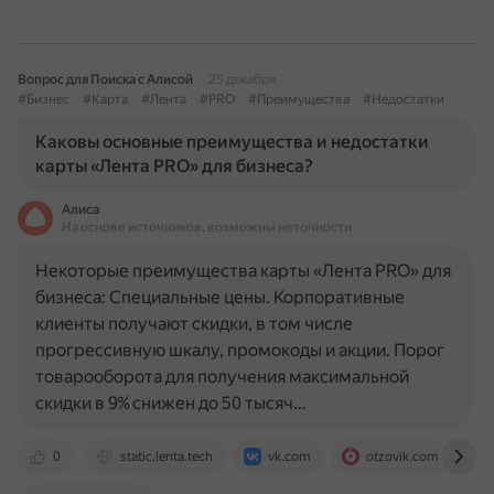
Вопрос для Поиска с Алисой
25 декабря
#Бизнес
#Карта
#Лента
#PRO
#Преимущества
#Недостатки
Каковы основные преимущества и недостатки
карты «Лента PRO» для бизнеса?
Алиса
На основе источников, возможны неточности
Некоторые преимущества карты «Лента PRO» для
бизнеса: Специальные цены. Корпоративные
клиенты получают скидки, в том числе
прогрессивную шкалу, промокоды и акции. Порог
товарооборота для получения максимальной
скидки в 9% снижен до 50 тысяч…
0
static.lenta.tech
vk.com
otzovik.com