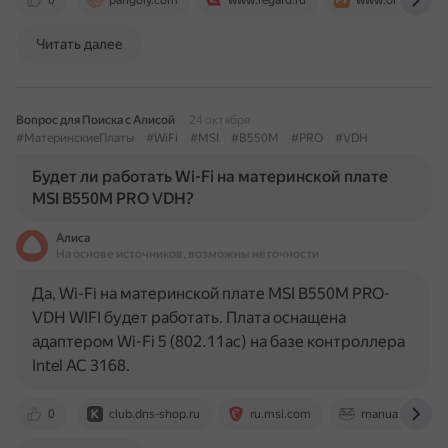
0
pangoly.com
www.regard.ru
www.onlinetrade
Читать далее
Вопрос для Поиска с Алисой
24 октября
#МатеринскиеПлаты
#WiFi
#MSI
#B550M
#PRO
#VDH
Будет ли работать Wi-Fi на материнской плате
MSI B550M PRO VDH?
Алиса
На основе источников, возможны неточности
Да, Wi-Fi на материнской плате MSI B550M PRO-
VDH WIFI будет работать. Плата оснащена
адаптером Wi-Fi 5 (802.11ac) на базе контроллера
Intel AC 3168.
0
club.dns-shop.ru
ru.msi.com
manual-pdf.co