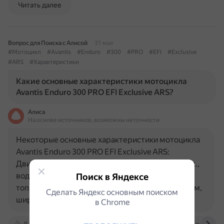
Читать далее
Вопрос для Поиска с Алисой
31 мая
#Мотоцикл
#Avantis
#Enduro
#300
#PRO
#EFI
#Exclusive
#ARS
#Характеристики
Какие основные характеристики мотоцикла
Avantis Enduro 300 PRO EFI Exclusive ARS?
Алиса
На основе источников, возможны неточности
Некоторые основные характеристики мотоцикла
Avantis Enduro 300 PRO EFI Exclusive ARS:
Двигатель: объём — 300 см³, мощность — 37 л. с.,
водяное охлаждение, система подачи
Поиск в Яндексе
топлива — инжектор. Габариты: длина — 2200 мм,
Сделать Яндекс основным поиском
ширина — 840 мм…
в Сhrome