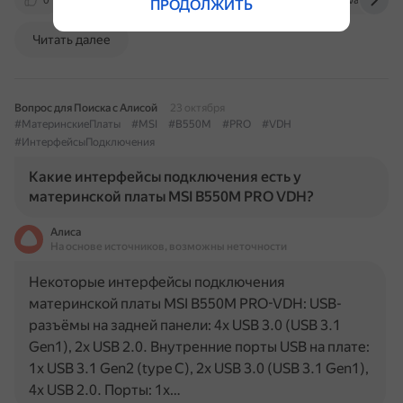
0
rnd.atvmoto.ru
tm-moto.ru
www.avantsb.ru
ПРОДОЛЖИТЬ
Читать далее
Вопрос для Поиска с Алисой
23 октября
#МатеринскиеПлаты
#MSI
#B550M
#PRO
#VDH
#ИнтерфейсыПодключения
Какие интерфейсы подключения есть у
материнской платы MSI B550M PRO VDH?
Алиса
На основе источников, возможны неточности
Некоторые интерфейсы подключения
материнской платы MSI B550M PRO-VDH: USB-
разъёмы на задней панели: 4x USB 3.0 (USB 3.1
Gen1), 2x USB 2.0. Внутренние порты USB на плате:
1x USB 3.1 Gen2 (type С), 2x USB 3.0 (USB 3.1 Gen1),
4x USB 2.0. Порты: 1x…