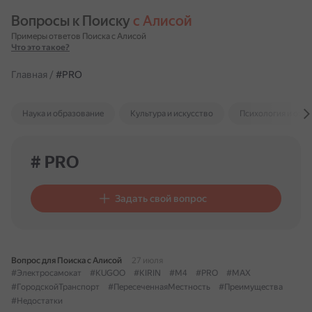
Вопросы к Поиску 
с Алисой
Примеры ответов Поиска с Алисой
Что это такое?
Главная
/
#PRO
Наука и образование
Культура и искусство
Психология и отн
# PRO
Задать свой вопрос
Вопрос для Поиска с Алисой
27 июля
#Электросамокат
#KUGOO
#KIRIN
#M4
#PRO
#MAX
#ГородскойТранспорт
#ПересеченнаяМестность
#Преимущества
#Недостатки