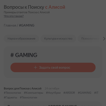
Вопросы к Поиску 
с Алисой
Примеры ответов Поиска с Алисой
Что это такое?
Главная
/
#GAMING
Наука и образование
Культура и искусство
Психология и отн
# GAMING
Задать свой вопрос
Вопрос для Поиска с Алисой
24 октября
#Технологии
#Компьютеры
#Ноутбуки
#ARDOR
#GAMING
#IT
#Гаджеты
#Технологии