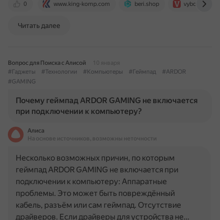
0
www.king-komp.com
beri.shop
vyborexperta.
Читать далее
Вопрос для Поиска с Алисой
10 января
#Гаджеты
#Технологии
#Компьютеры
#Геймпад
#ARDOR
#GAMING
Почему геймпад ARDOR GAMING не включается
при подключении к компьютеру?
Алиса
На основе источников, возможны неточности
Несколько возможных причин, по которым
геймпад ARDOR GAMING не включается при
подключении к компьютеру: Аппаратные
проблемы. Это может быть повреждённый
кабель, разъём или сам геймпад. Отсутствие
драйверов. Если драйверы для устройства не…