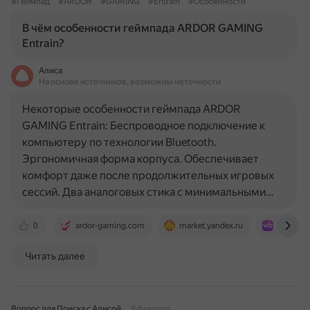
#Геймпад
#ARDOR
#GAMING
#Entrain
#Особенности
В чём особенности геймпада ARDOR GAMING
Entrain?
Алиса
На основе источников, возможны неточности
Некоторые особенности геймпада ARDOR
GAMING Entrain: Беспроводное подключение к
компьютеру по технологии Bluetooth.
Эргономичная форма корпуса. Обеспечивает
комфорт даже после продолжительных игровых
сессий. Два аналоговых стика с минимальными…
0
ardor-gaming.com
market.yandex.ru
www.wild
Читать далее
Вопрос для Поиска с Алисой
9 февраля