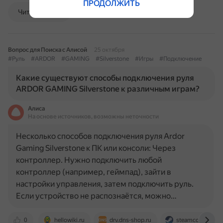
ПРОДОЛЖИТЬ
Читать далее
Вопрос для Поиска с Алисой
25 октября
#Руль
#ARDOR
#GAMING
#Silverstone
#Игры
#Подключение
Какие существуют способы подключения руля
ARDOR GAMING Silverstone к различным играм?
Алиса
На основе источников, возможны неточности
Несколько способов подключения руля Ardor
Gaming Silverstone к ПК или консоли: Через
контроллер. Нужно подключить любой
контроллер (например, геймпад), зайти в
настройки управления, затем подключить руль.
Если устройство не распознаётся, можно…
0
hellowiki.ru
drv.dns-shop.ru
steamcommunit