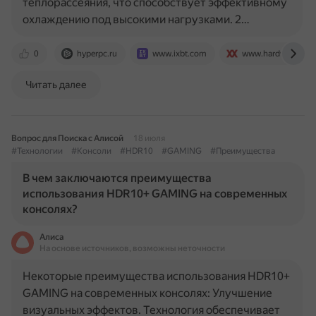
теплорассеяния, что способствует эффективному
охлаждению под высокими нагрузками. 2…
0
hyperpc.ru
www.ixbt.com
www.hardwareluxx.
Читать далее
Вопрос для Поиска с Алисой
18 июля
#Технологии
#Консоли
#HDR10
#GAMING
#Преимущества
В чем заключаются преимущества
использования HDR10+ GAMING на современных
консолях?
Алиса
На основе источников, возможны неточности
Некоторые преимущества использования HDR10+
GAMING на современных консолях: Улучшение
визуальных эффектов. Технология обеспечивает