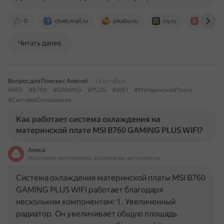
0
otvet.mail.ru
pikabu.ru
cq.ru
timewe
Читать далее
Вопрос для Поиска с Алисой
14 октября
#MSI
#B760
#GAMING
#PLUS
#WIFI
#МатеринскаяПлата
#СистемаОхлаждения
Как работает система охлаждения на
материнской плате MSI B760 GAMING PLUS WIFI?
Алиса
На основе источников, возможны неточности
Система охлаждения материнской платы MSI B760
GAMING PLUS WIFI работает благодаря
нескольким компонентам: 1. Увеличенный
радиатор. Он увеличивает общую площадь