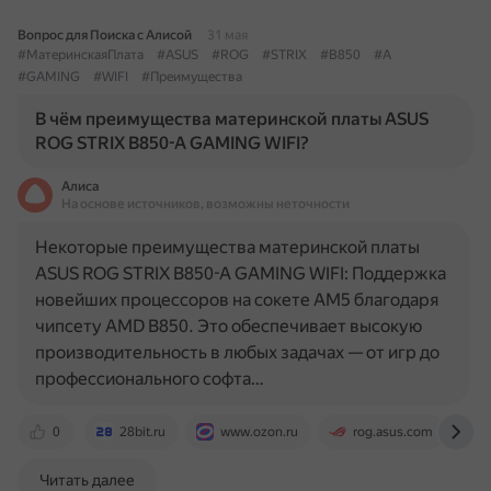
Вопрос для Поиска с Алисой
31 мая
#МатеринскаяПлата
#ASUS
#ROG
#STRIX
#B850
#A
#GAMING
#WIFI
#Преимущества
В чём преимущества материнской платы ASUS
ROG STRIX B850-A GAMING WIFI?
Алиса
На основе источников, возможны неточности
Некоторые преимущества материнской платы
ASUS ROG STRIX B850-A GAMING WIFI: Поддержка
новейших процессоров на сокете AM5 благодаря
чипсету AMD B850. Это обеспечивает высокую
производительность в любых задачах — от игр до
профессионального софта…
0
28bit.ru
www.ozon.ru
rog.asus.com
Читать далее