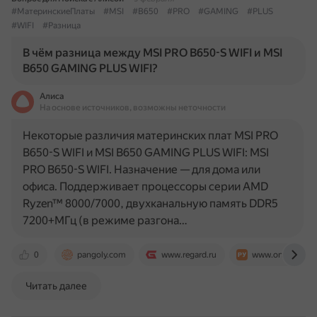
#МатеринскиеПлаты
#MSI
#B650
#PRO
#GAMING
#PLUS
#WIFI
#Разница
В чём разница между MSI PRO B650-S WIFI и MSI
B650 GAMING PLUS WIFI?
Алиса
На основе источников, возможны неточности
Некоторые различия материнских плат MSI PRO
B650-S WIFI и MSI B650 GAMING PLUS WIFI: MSI
PRO B650-S WIFI. Назначение — для дома или
офиса. Поддерживает процессоры серии AMD
Ryzen™ 8000/7000, двухканальную память DDR5
7200+МГц (в режиме разгона…
0
pangoly.com
www.regard.ru
www.onlinetrade
Читать далее