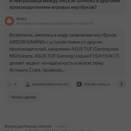
В чем разница между ARDOR GAMING и другими
производителями игровых ноутбуков?
Алиса
На основе источников, возможны неточности
Возможно, имелось в виду сравнение ноутбуков
ARDOR GAMING с устройствами от других
производителей, например ASUS TUF Gaming или
MSI Katana. ASUS TUF Gaming (серии F15/A15/A17)
делает акцент на надёжность и экосистему:
Armoury Crate, профили…
0
spravke.livejournal.com
club.dns-shop.ru
4pd
Читать далее
Вопрос для Поиска с Алисой
1 марта