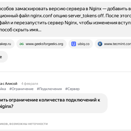
особов замаскировать версию сервера в Nginx — добавить в
ионный файл nginx.conf опцию server_tokens off. После этог
файл и перезапустить сервер Nginx, чтобы изменения вступи
пособ скрыть имя…
akep.ru
www.geeksforgeeks.org
ubiq.co
www.tecmint.co
е
а с Алисой
4 февраля
йка
#Ограничение
#Подключения
#Сервер
оить ограничение количества подключений к
Nginx?
ников, возможны неточности