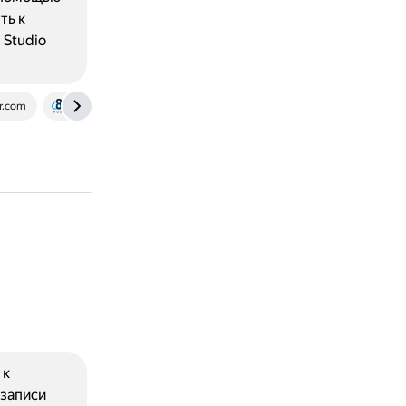
ть к
 Studio
r.com
www.8host.com
 к
 записи