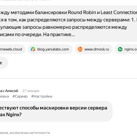
жду методами балансировки Round Robin и Least Connection
я в том, как распределяются запросы между серверами: 1.
ступающие запросы равномерно распределяются между
сами по очереди. На практике…
imeweb.cloud
blog.yarsalabs.com
www.dmosk.ru
nginx.o
е
а с Алисой
27 января
ровка
#Сервер
#Настройки
ествуют способы маскировки версии сервера
ах Nginx?
ников, возможны неточности