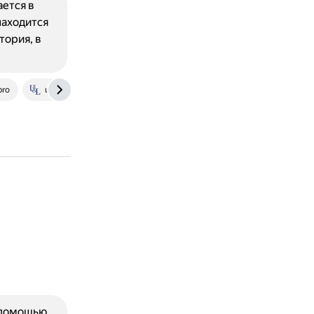
ается в
находится
ктория, в
pro
unix.stackexchange.com
с помощью