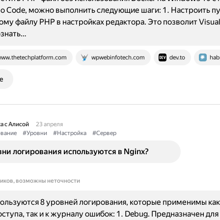
dio Code, можно выполнить следующие шаги: 1. Настроить пу
му файлу PHP в настройках редактора. Это позволит Visual
ознать…
ww.thetechplatform.com
wpwebinfotech.com
dev.to
hab
е
а с Алисой
23 апреля
вание
#Уровни
#Настройка
#Сервер
ни логирования используются в Nginx?
ников, возможны неточности
пользуются 8 уровней логирования, которые применимы как
ступа, так и к журналу ошибок: 1. Debug. Предназначен для