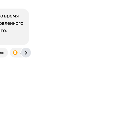
во время
новленного
то.
com
ubuntuask.com