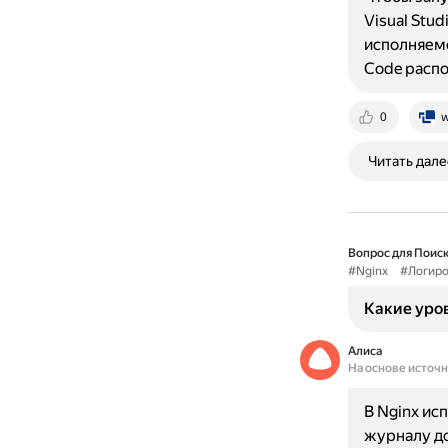
Visual Stu
исполняемо
Code расп
0
w
Читать дале
Вопрос для Поиск
#Nginx
#Логиро
Какие уров
Алиса
На основе источ
В Nginx ис
журналу до