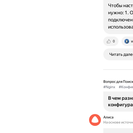
Чтобы наст
нужно: 1. 
подключени
использова
0
w
Читать дале
Вопрос для Поиск
#Nginx
#Конфиг
В чем разн
конфигура
Алиса
На основе источ