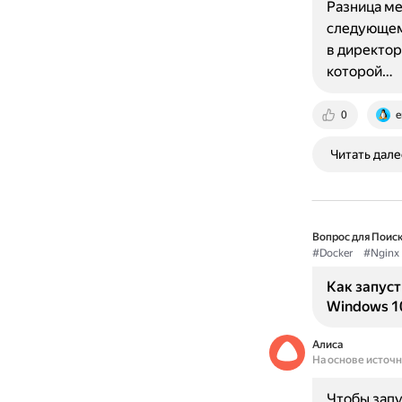
Разница меж
следующем:
в директори
которой…
0
e
Читать дале
Вопрос для Поиск
#Docker
#Nginx
Как запуст
Windows 10
Алиса
На основе источ
Чтобы запу