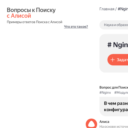
Вопросы к Поиску 
Главная
/
#Ngi
с Алисой
Примеры ответов Поиска с Алисой
Наука и образ
Что это такое?
# Ngin
Задат
Вопрос для Поиск
#Nginx
#Модул
В чем раз
конфигура
Алиса
На основе источ