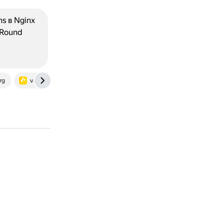
s в Nginx
 Round
rg
vaiti.io