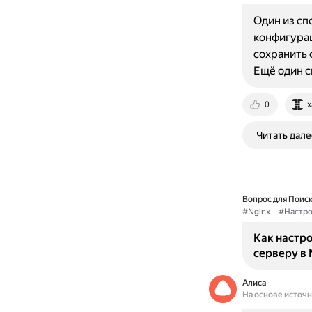
Один из сп
конфигурац
сохранить 
Ещё один с
0
x
Читать дале
Вопрос для Поиск
#Nginx
#Настро
Как настр
серверу в 
Алиса
На основе источ