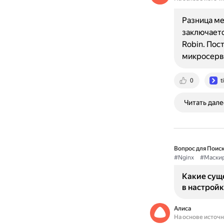
Разница ме
заключаетс
Robin. По
микросерви
0
t
Читать дале
Вопрос для Поиск
#Nginx
#Маски
Какие сущ
в настройк
Алиса
На основе источ