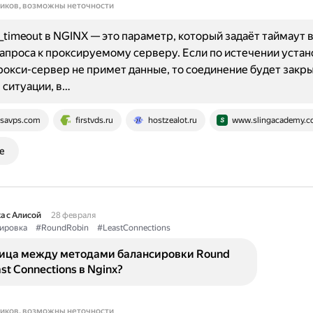
ников, возможны неточности
_timeout в NGINX — это параметр, который задаёт таймаут 
апроса к проксируемому серверу. Если по истечении уста
окси-сервер не примет данные, то соединение будет закры
ситуации, в…
savps.com
firstvds.ru
hostzealot.ru
www.slingacademy.
е
а с Алисой
28 февраля
ировка
#RoundRobin
#LeastConnections
ница между методами балансировки Round
st Connections в Nginx?
ников, возможны неточности