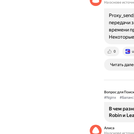
На основе источ
Proxy_send
передачи з
времени пр
Некоторые 
0
u
Читать дале
Вопрос для Поиск
#Nginx
#Баланс
В чем раз
Robin и Lea
Алиса
На основе источ