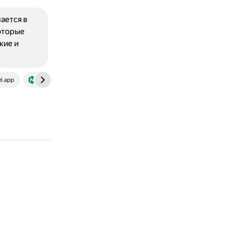
ается в
оторые
кие и
el.app
nginx.org