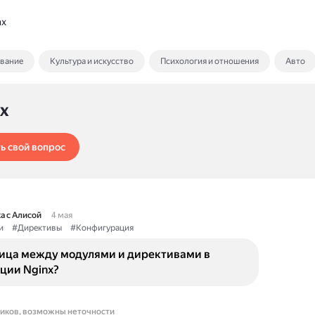
nx
ование
Культура и искусство
Психология и отношения
Авто
x
ь свой вопрос
а с Алисой
4 мая
и
#Директивы
#Конфигурация
ница между модулями и директивами в
ции Nginx?
ников, возможны неточности