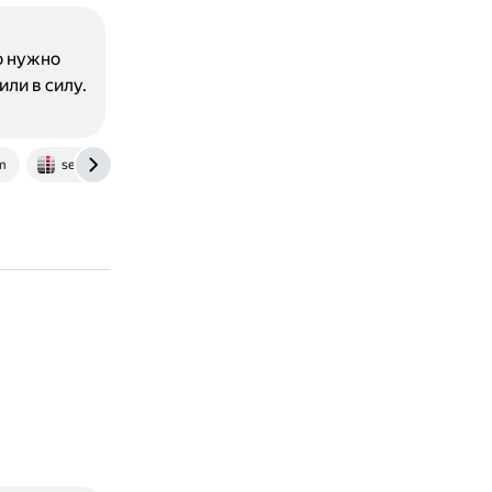
о нужно
ли в силу.
m
serverfault.com