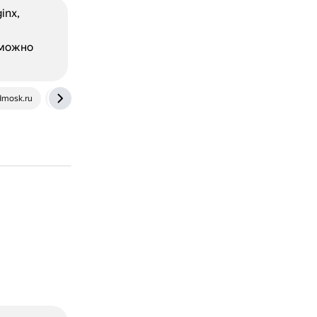
inx,
 можно
mosk.ru
nginx.org