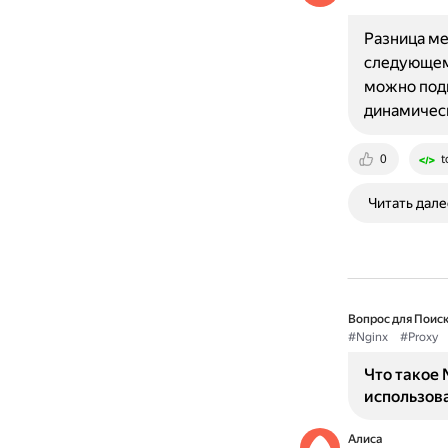
Разница ме
следующем:
можно подк
динамичес
0
t
Читать дале
Вопрос для Поиск
#Nginx
#Proxy
Что такое 
использов
Алиса