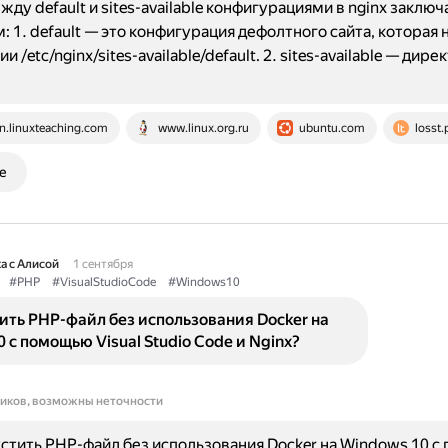
ду default и sites-available конфигурациями в nginx заключ
 1. default — это конфигурация дефолтного сайта, которая 
и /etc/nginx/sites-available/default. 2. sites-available — дире
n.linuxteaching.com
www.linux.org.ru
ubuntu.com
losst.
е
а с Алисой
1 сентября
#PHP
#VisualStudioCode
#Windows10
ить PHP-файл без использования Docker на
 с помощью Visual Studio Code и Nginx?
ников, возможны неточности
стить PHP-файл без использования Docker на Windows 10 