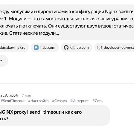
жду модулями и директивами в конфигурации Nginx заключ
 1. Модули — это самостоятельные блоки конфигурации, к
лючать и отключать. Они существуют двух видов: статичес
кие. Статические модули…
okmakov.msk.ru
habr.com
github.com
developer-log.verc
е
а с Алисой
7 мая
#SendTimeout
#Настройка
#Сервер
#Интернет
#Сеть
NGINX proxy|_send|_timeout и как его
ать?