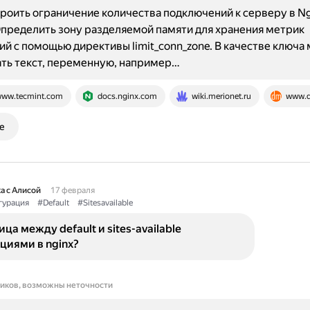
роить ограничение количества подключений к серверу в Ng
Определить зону разделяемой памяти для хранения метрик
й с помощью директивы limit_conn_zone. В качестве ключа
ть текст, переменную, например…
ww.tecmint.com
docs.nginx.com
wiki.merionet.ru
www.d
е
а с Алисой
17 февраля
урация
#Default
#Sitesavailable
ица между default и sites-available
циями в nginx?
ников, возможны неточности