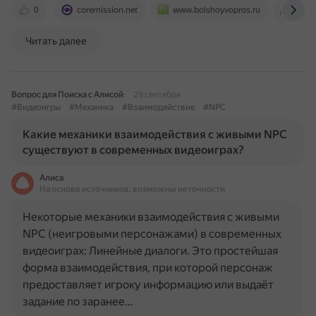
0
coremission.net
www.bolshoyvopros.ru
gami
Читать далее
Вопрос для Поиска с Алисой
29 сентября
#Видеоигры
#Механика
#Взаимодействие
#NPC
Какие механики взаимодействия с живыми NPC
существуют в современных видеоиграх?
Алиса
На основе источников, возможны неточности
Некоторые механики взаимодействия с живыми
NPC (неигровыми персонажами) в современных
видеоиграх: Линейные диалоги. Это простейшая
форма взаимодействия, при которой персонаж
предоставляет игроку информацию или выдаёт
задание по заранее…