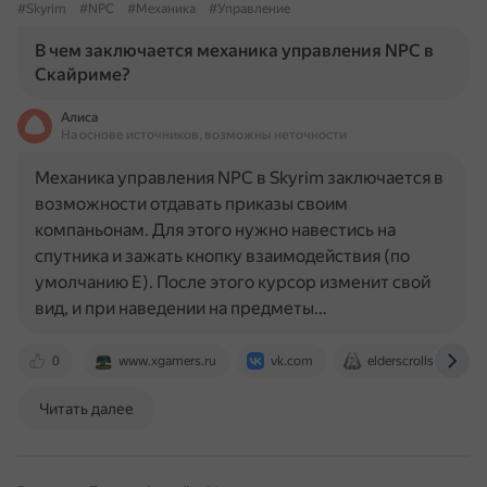
#Skyrim
#NPC
#Механика
#Управление
В чем заключается механика управления NPC в
Скайриме?
Алиса
На основе источников, возможны неточности
Механика управления NPC в Skyrim заключается в
возможности отдавать приказы своим
компаньонам. Для этого нужно навестись на
спутника и зажать кнопку взаимодействия (по
умолчанию Е). После этого курсор изменит свой
вид, и при наведении на предметы…
0
www.xgamers.ru
vk.com
elderscrolls.fandom
Читать далее