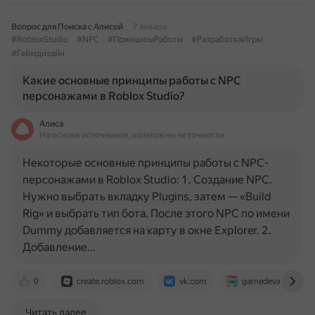
Вопрос для Поиска с Алисой
7 января
#RobloxStudio
#NPC
#ПринципыРаботы
#РазработкаИгры
#Геймдизайн
Какие основные принципы работы с NPC
персонажами в Roblox Studio?
Алиса
На основе источников, возможны неточности
Некоторые основные принципы работы с NPC-
персонажами в Roblox Studio: 1. Создание NPC.
Нужно выбрать вкладку Plugins, затем — «Build
Rig» и выбрать тип бота. После этого NPC по имени
Dummy добавляется на карту в окне Explorer. 2.
Добавление…
0
create.roblox.com
vk.com
gamedevacademy.o
Читать далее