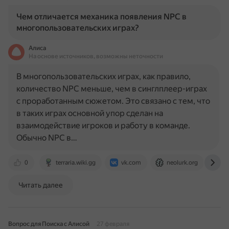
Чем отличается механика появления NPC в
многопользовательских играх?
Алиса
На основе источников, возможны неточности
В многопользовательских играх, как правило,
количество NPC меньше, чем в синглплеер-играх
с проработанным сюжетом. Это связано с тем, что
в таких играх основной упор сделан на
взаимодействие игроков и работу в команде.
Обычно NPC в…
0
terraria.wiki.gg
vk.com
neolurk.org
d
Читать далее
Вопрос для Поиска с Алисой
27 февраля