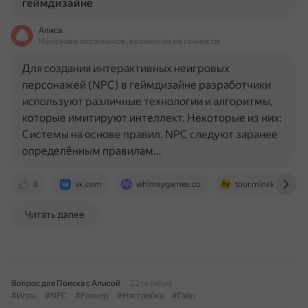
геймдизайне
Алиса
На основе источников, возможны неточности
Для создания интерактивных неигровых
персонажей (NPC) в геймдизайне разработчики
используют различные технологии и алгоритмы,
которые имитируют интеллект. Некоторые из них:
Системы на основе правил. NPC следуют заранее
определённым правилам…
0
vk.com
whimsygames.co
tour.minsk.by
Читать далее
Вопрос для Поиска с Алисой
22 октября
#Игры
#NPC
#Размер
#Настройка
#Гайд