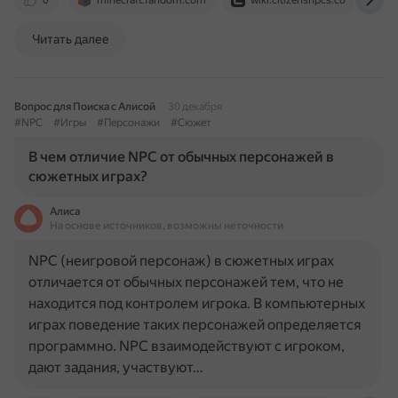
0
minecraft.fandom.com
wiki.citizensnpcs.co
w
Читать далее
Вопрос для Поиска с Алисой
30 декабря
#NPC
#Игры
#Персонажи
#Сюжет
В чем отличие NPC от обычных персонажей в
сюжетных играх?
Алиса
На основе источников, возможны неточности
NPC (неигровой персонаж) в сюжетных играх
отличается от обычных персонажей тем, что не
находится под контролем игрока. В компьютерных
играх поведение таких персонажей определяется
программно. NPC взаимодействуют с игроком,
дают задания, участвуют…