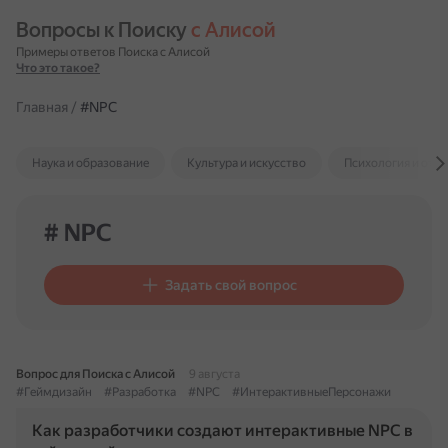
Вопросы к Поиску 
с Алисой
Примеры ответов Поиска с Алисой
Что это такое?
Главная
/
#NPC
Наука и образование
Культура и искусство
Психология и отн
# NPC
Задать свой вопрос
Вопрос для Поиска с Алисой
9 августа
#Геймдизайн
#Разработка
#NPC
#ИнтерактивныеПерсонажи
Как разработчики создают интерактивные NPC в