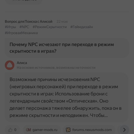
Вопрос для Поиска с Алисой
22 мая
#Игры
#NPC
#РежимСкрытности
#Геймдизайн
#ИгроваяМеханика
Почему NPC исчезают при переходе в режим
скрытности в играх?
Алиса
На основе источников, возможны неточности
Возможные причины исчезновения NPC
(неигровых персонажей) при переходе в режим
скрытности в играх: Использование брони с
легендарным свойством «Оптическая». Оно
делает персонажа тяжелее обнаружить, пока он в
режиме скрытности и неподвижен. Чтобы…
0
gamer-mods.ru
forums.nexusmods.com
www.