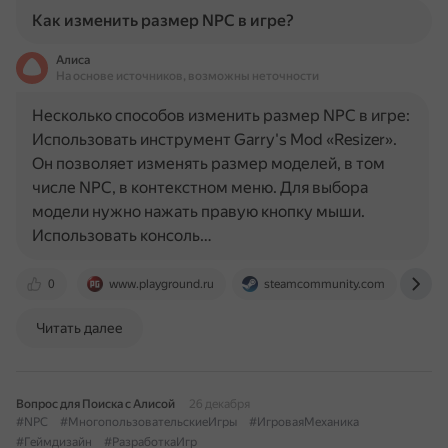
Как изменить размер NPC в игре?
Алиса
На основе источников, возможны неточности
Несколько способов изменить размер NPC в игре:
Использовать инструмент Garry's Mod «Resizer».
Он позволяет изменять размер моделей, в том
числе NPC, в контекстном меню. Для выбора
модели нужно нажать правую кнопку мыши.
Использовать консоль…
0
www.playground.ru
steamcommunity.com
ot
Читать далее
Вопрос для Поиска с Алисой
26 декабря
#NPC
#МногопользовательскиеИгры
#ИгроваяМеханика
#Геймдизайн
#РазработкаИгр