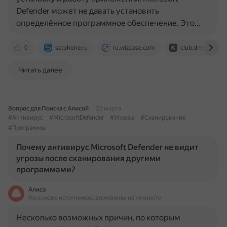
Defender может не давать установить
определённое программное обеспечение. Это…
0
setphone.ru
ru.wizcase.com
club.dns-shop.ru
Читать далее
Вопрос для Поиска с Алисой
22 марта
#Антивирус
#MicrosoftDefender
#Угрозы
#Сканирование
#Программы
Почему антивирус Microsoft Defender не видит
угрозы после сканирования другими
программами?
Алиса
На основе источников, возможны неточности
Несколько возможных причин, по которым