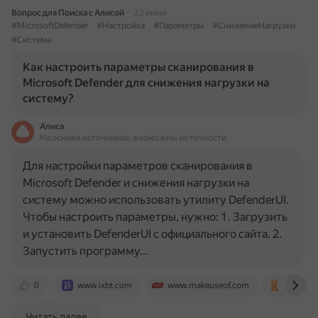
Вопрос для Поиска с Алисой
22 июня
#MicrosoftDefender
#Настройка
#Параметры
#СнижениеНагрузки
#Система
Как настроить параметры сканирования в
Microsoft Defender для снижения нагрузки на
систему?
Алиса
На основе источников, возможны неточности
Для настройки параметров сканирования в
Microsoft Defender и снижения нагрузки на
систему можно использовать утилиту DefenderUI.
Чтобы настроить параметры, нужно: 1. Загрузить
и установить DefenderUI с официального сайта. 2.
Запустить программу…
0
www.ixbt.com
www.makeuseof.com
www.com
Читать далее