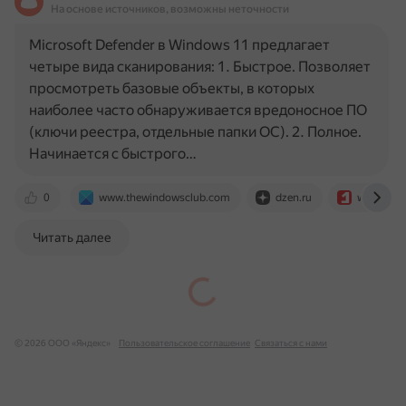
На основе источников, возможны неточности
Microsoft Defender в Windows 11 предлагает
четыре вида сканирования: 1. Быстрое. Позволяет
просмотреть базовые объекты, в которых
наиболее часто обнаруживается вредоносное ПО
(ключи реестра, отдельные папки ОС). 2. Полное.
Начинается с быстрого…
0
www.thewindowsclub.com
dzen.ru
www.coms
Читать далее
© 2026 ООО «Яндекс»
Пользовательское соглашение
Связаться с нами