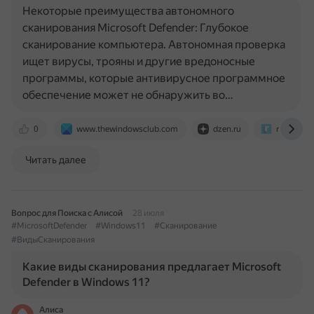
Некоторые преимущества автономного
сканирования Microsoft Defender: Глубокое
сканирование компьютера. Автономная проверка
ищет вирусы, трояны и другие вредоносные
программы, которые антивирусное программное
обеспечение может не обнаружить во…
0
www.thewindowsclub.com
dzen.ru
remontka.
Читать далее
Вопрос для Поиска с Алисой
28 июля
#MicrosoftDefender
#Windows11
#Сканирование
#ВидыСканирования
Какие виды сканирования предлагает Microsoft
Defender в Windows 11?
Алиса