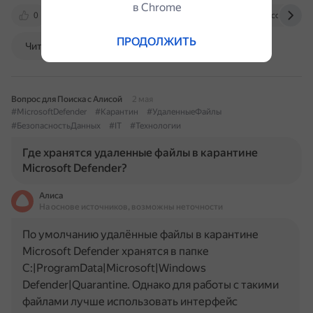
в Сhrome
0
www.thewindowsclub.com
learn.microsoft.com
ПРОДОЛЖИТЬ
Читать далее
Вопрос для Поиска с Алисой
2 мая
#MicrosoftDefender
#Карантин
#УдаленныеФайлы
#БезопасностьДанных
#IT
#Технологии
Где хранятся удаленные файлы в карантине
Microsoft Defender?
Алиса
На основе источников, возможны неточности
По умолчанию удалённые файлы в карантине
Microsoft Defender хранятся в папке
C:|ProgramData|Microsoft|Windows
Defender|Quarantine. Однако для работы с такими
файлами лучше использовать интерфейс