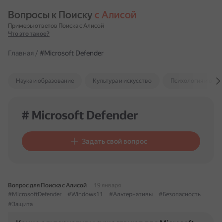
Вопросы к Поиску 
с Алисой
Примеры ответов Поиска с Алисой
Что это такое?
Главная
/
#Microsoft Defender
Наука и образование
Культура и искусство
Психология и отн
# Microsoft Defender
Задать свой вопрос
Вопрос для Поиска с Алисой
19 января
#MicrosoftDefender
#Windows11
#Альтернативы
#Безопасность
#Защита