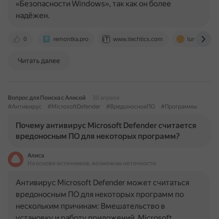
«Безопасности Windows», так как он более
надёжен.
0
remontka.pro
www.itechtics.com
lumpics.ru
Читать далее
Вопрос для Поиска с Алисой
30 апреля
#Антивирус
#MicrosoftDefender
#ВредоносноеПО
#Программы
Почему антивирус Microsoft Defender считается
вредоносным ПО для некоторых программ?
Алиса
На основе источников, возможны неточности
Антивирус Microsoft Defender может считаться
вредоносным ПО для некоторых программ по
нескольким причинам: Вмешательство в
установку и работу приложений. Microsoft