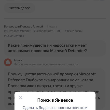
Читать далее
Вопрос для Поиска с Алисой
1 марта
#MicrosoftDefender
#Безопасность
#IT
#Технологии
#Компьютеры
Какие преимущества и недостатки имеет
автономная проверка Microsoft Defender?
Алиса
На основе источников, возможны неточности
Преимущества автономной проверки Microsoft
Defender: Глубокое сканирование компьютера.
Проверка ищет вирусы, трояны и другие
вредоносные программы, которые антивирусное
программное обеспечение может не обнаружить
Поиск в Яндексе
во время работы Windows…
Сделать Яндекс основным поиском