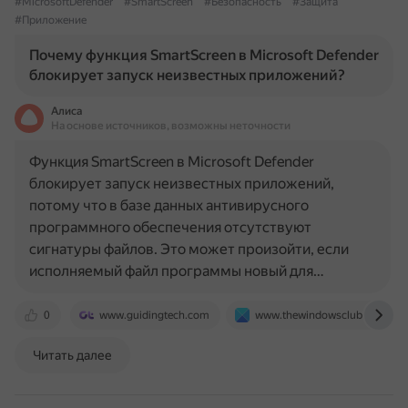
#MicrosoftDefender
#SmartScreen
#Безопасность
#Защита
#Приложение
Почему функция SmartScreen в Microsoft Defender
блокирует запуск неизвестных приложений?
Алиса
На основе источников, возможны неточности
Функция SmartScreen в Microsoft Defender
блокирует запуск неизвестных приложений,
потому что в базе данных антивирусного
программного обеспечения отсутствуют
сигнатуры файлов. Это может произойти, если
исполняемый файл программы новый для…
0
www.guidingtech.com
www.thewindowsclub.com
Читать далее