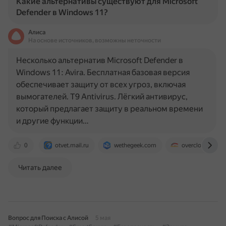
Какие альтернативы существуют для Microsoft
Defender в Windows 11?
Алиса
На основе источников, возможны неточности
Несколько альтернатив Microsoft Defender в
Windows 11: Avira. Бесплатная базовая версия
обеспечивает защиту от всех угроз, включая
вымогателей. T9 Antivirus. Лёгкий антивирус,
который предлагает защиту в реальном времени
и другие функции…
0
otvet.mail.ru
wethegeek.com
overclockers.ru
Читать далее
Вопрос для Поиска с Алисой
5 мая