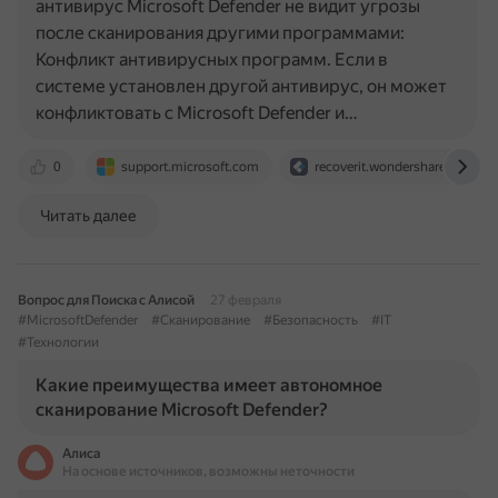
антивирус Microsoft Defender не видит угрозы
после сканирования другими программами:
Конфликт антивирусных программ. Если в
системе установлен другой антивирус, он может
конфликтовать с Microsoft Defender и…
0
support.microsoft.com
recoverit.wondershare.com.ru
Читать далее
Вопрос для Поиска с Алисой
27 февраля
#MicrosoftDefender
#Сканирование
#Безопасность
#IT
#Технологии
Какие преимущества имеет автономное
сканирование Microsoft Defender?
Алиса
На основе источников, возможны неточности