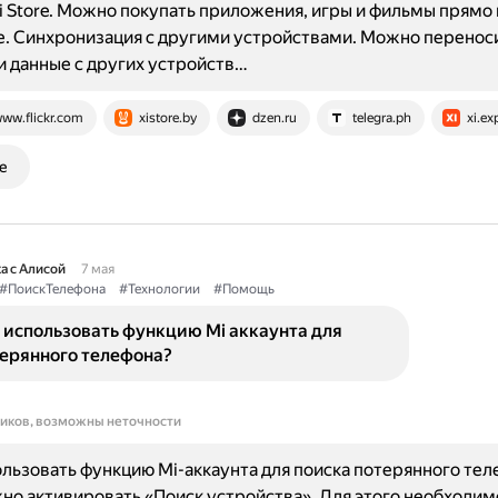
i Store. Можно покупать приложения, игры и фильмы прямо 
. Синхронизация с другими устройствами. Можно перенос
и данные с других устройств…
ww.flickr.com
xistore.by
dzen.ru
telegra.ph
xi.ex
е
а с Алисой
7 мая
#ПоискТелефона
#Технологии
#Помощь
 использовать функцию Mi аккаунта для
терянного телефона?
ников, возможны неточности
льзовать функцию Mi-аккаунта для поиска потерянного тел
жно активировать «Поиск устройства». Для этого необходимо