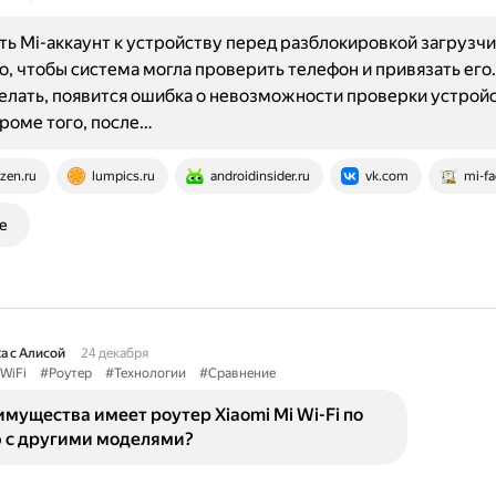
ь Mi-аккаунт к устройству перед разблокировкой загрузчи
, чтобы система могла проверить телефон и привязать его.
делать, появится ошибка о невозможности проверки устройс
Кроме того, после…
zen.ru
lumpics.ru
androidinsider.ru
vk.com
mi-fa
е
а с Алисой
24 декабря
WiFi
#Роутер
#Технологии
#Сравнение
мущества имеет роутер Xiaomi Mi Wi-Fi по
 с другими моделями?