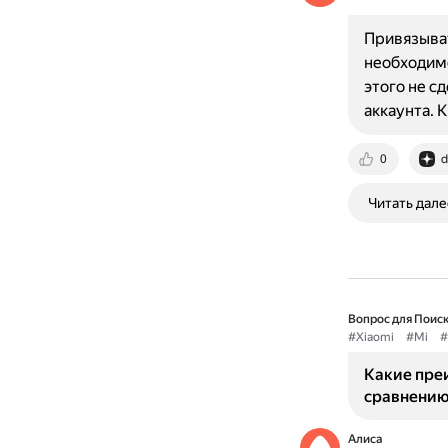
Привязыват
необходимо
этого не с
аккаунта. 
0
d
Читать дале
Вопрос для Поиск
#Xiaomi
#Mi
#
Какие преи
сравнению
Алиса