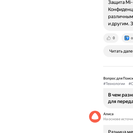
Защита Mi-
Конфиденци
различным 
и другим. 
0
o
Читать дале
Вопрос для Поиск
#Технологии
#С
В чем разн
для перед
Алиса
На основе источ
Разница ме