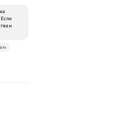
ка
 Если
тва и
q.ru