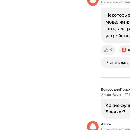
На основе источ
Некоторые 
моделями: 
сеть, конт
устройства
0
r
Читать дале
Вопрос для Поиск
#Умныйдом
#M
Какие фун
Speaker?
Алиса
На основе источ