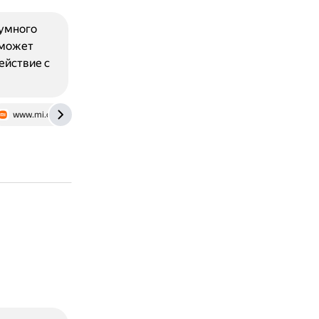
 умного
 может
ействие с
www.mi.com