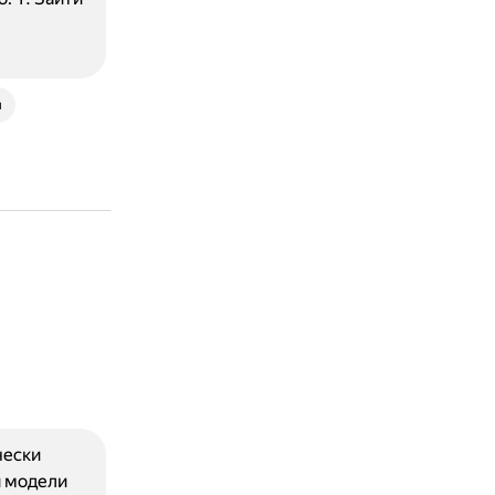
u
чески
й модели