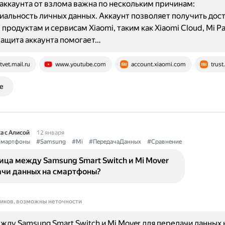
аккаунта от взлома важна по нескольким причинам:
альность личных данных. Аккаунт позволяет получить дост
продуктам и сервисам Xiaomi, таким как Xiaomi Cloud, Mi Pa
Защита аккаунта помогает…
tvet.mail.ru
www.youtube.com
account.xiaomi.com
trus
е
а с Алисой
12 января
мартфоны
#Samsung
#Mi
#ПередачаДанных
#Сравнение
ица между Samsung Smart Switch и Mi Mover
ачи данных на смартфоны?
ников, возможны неточности
жду Samsung Smart Switch и Mi Mover для передачи данных 