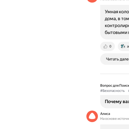
Умная коло
дома, в то
контролиро
бытовыми 
0
a
Читать дале
Вопрос для Поиск
#Безопасность
Почему важ
Алиса
На основе источ