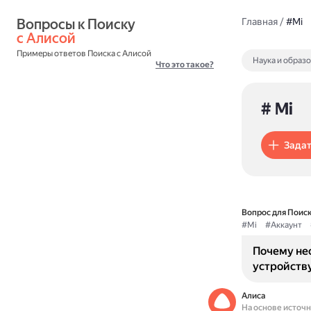
Вопросы к Поиску 
Главная
/
#Mi
с Алисой
Примеры ответов Поиска с Алисой
Наука и образ
Что это такое?
# Mi
Задат
Вопрос для Поиск
#Mi
#Аккаунт
Почему не
устройств
Алиса
На основе источ