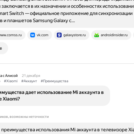
заключается в их назначении и особенностях использования
art Switch — официальное приложение для синхронизации
 и планшетов Samsung Galaxy с…
ww.comss.ru
vk.com
galaxystore.ru
androidinsider.ru
е
а с Алисой
21 декабря
р
#Xiaomi
#Аккаунт
#Преимущества
имущества дает использование Mi аккаунта в
 Xiaomi?
ников, возможны неточности
преимущества использования Mi аккаунта в телевизоре Xi