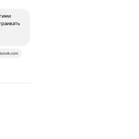
угими
траивать
tzovik.com