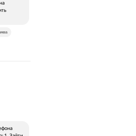
на
ить
press
ефона
: 1. Зайти