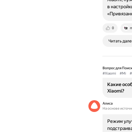
в настройк
«Привязанн
0
m
Читать дале
Вопрос для Поиск
#Xiaomi
#Mi
#
Какие осо
Xiaomi?
Алиса
На основе источ
Режим улуч
подстраива