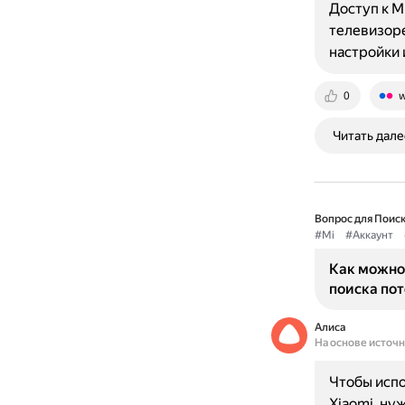
Доступ к M
телевизоре
настройки 
0
w
Читать дале
Вопрос для Поиск
#Mi
#Аккаунт
Как можно
поиска по
Алиса
На основе источ
Чтобы испо
Xiaomi, ну