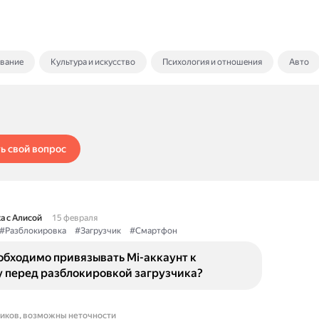
ование
Культура и искусство
Психология и отношения
Авто
ь свой вопрос
а с Алисой
15 февраля
#Разблокировка
#Загрузчик
#Смартфон
обходимо привязывать Mi-аккаунт к
у перед разблокировкой загрузчика?
ников, возможны неточности