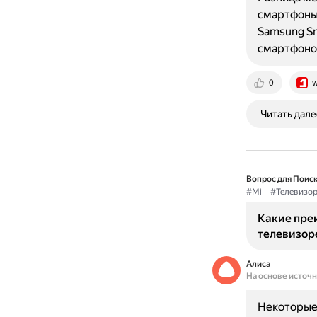
смартфоны 
Samsung Sm
смартфонов
0
w
Читать дале
Вопрос для Поиск
#Mi
#Телевизо
Какие пре
телевизоре
Алиса
На основе источ
Некоторые 