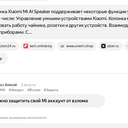
нка Xiaomi Mi AI Speaker поддерживает некоторые функции
м числе: Управление умными устройствами Xiaomi. Колонка
вать работу чайника, розетки и других устройств. Взаимод
приборами. С…
ction24.ru
tech.onliner.by
www.onemi.shop
dzen.ru
е
а с Алисой
2 августа
#Mi
#Аккаунт
#Взлом
#Защита
но защитить свой Mi аккаунт от взлома
ников, возможны неточности