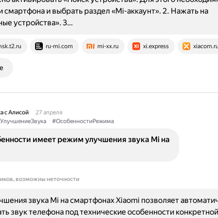
и смартфона и выбрать раздел «Mi-аккаунт». 2. Нажать на
ые устройства». 3…
sk.t2.ru
ru-mi.com
mi-xx.ru
xi.express
xiacom.r
е
а с Алисой
27 апреля
УлучшениеЗвука
#ОсобенностиРежима
бенности имеет режим улучшения звука Mi на
ников, возможны неточности
шения звука Mi на смартфонах Xiaomi позволяет автомати
ть звук телефона под технические особенности конкретно