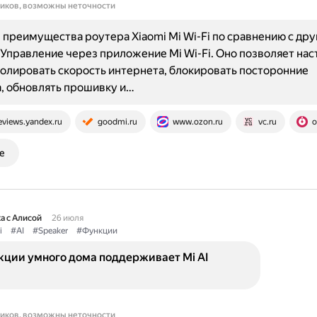
ников, возможны неточности
преимущества роутера Xiaomi Mi Wi-Fi по сравнению с др
Управление через приложение Mi Wi-Fi. Оно позволяет нас
ролировать скорость интернета, блокировать посторонние
, обновлять прошивку и…
eviews.yandex.ru
goodmi.ru
www.ozon.ru
vc.ru
o
е
а с Алисой
26 июля
i
#AI
#Speaker
#Функции
кции умного дома поддерживает Mi AI
ников, возможны неточности