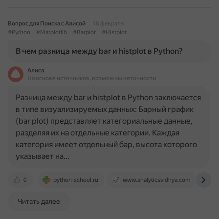
Вопрос для Поиска с Алисой
16 февраля
#Python
#Matplotlib
#Barplot
#Histplot
В чем разница между bar и histplot в Python?
Алиса
На основе источников, возможны неточности
Разница между bar и histplot в Python заключается
в типе визуализируемых данных: Барный график
(bar plot) представляет категориальные данные,
разделяя их на отдельные категории. Каждая
категория имеет отдельный бар, высота которого
указывает на…
0
python-school.ru
www.analyticsvidhya.com
u
Читать далее