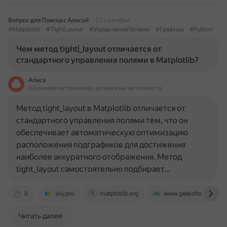
Вопрос для Поиска с Алисой
27 сентября
#Matplotlib
#TightLayout
#УправлениеПолями
#Графика
#Python
Чем метод tight|_layout отличается от
стандартного управления полями в Matplotlib?
Алиса
На основе источников, возможны неточности
Метод tight_layout в Matplotlib отличается от
стандартного управления полями тем, что он
обеспечивает автоматическую оптимизацию
расположения подграфиков для достижения
наиболее аккуратного отображения. Метод
tight_layout самостоятельно подбирает…
0
sky.pro
matplotlib.org
www.geeksforgeeks.or
Читать далее