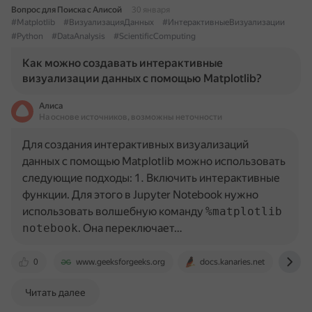
Вопрос для Поиска с Алисой
30 января
#Matplotlib
#ВизуализацияДанных
#ИнтерактивныеВизуализации
#Python
#DataAnalysis
#ScientificComputing
Как можно создавать интерактивные
визуализации данных с помощью Matplotlib?
Алиса
На основе источников, возможны неточности
Для создания интерактивных визуализаций
данных с помощью Matplotlib можно использовать
следующие подходы: 1. Включить интерактивные
функции. Для этого в Jupyter Notebook нужно
использовать волшебную команду
%matplotlib
notebook
. Она переключает…
0
www.geeksforgeeks.org
docs.kanaries.net
ww
Читать далее