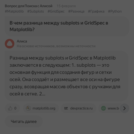
Вопрос для Поиска с Алисой
15 февраля
#Matplotlib
#Subplots
#GridSpec
#Разница
#Графика
#Python
В чем разница между subplots и GridSpec в
Matplotlib?
Алиса
На основе источников, возможны неточности
Разница между subplots и GridSpec в Matplotlib
заключается в следующем: 1. subplots — это
основная функция для создания фигур и сетки
осей. Она создаёт и размещает все оси на фигуре
сразу, возвращая массив объектов с ручками для
осей в сетке. 2…
0
matplotlib.org
devpractice.ru
www.book2s.c
Читать далее