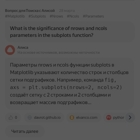
Вопрос для Поиска с Алисой
28 марта
#Matplotlib
#Subplots
#Nrows
#Ncols
#Parameters
What is the significance of nrows and ncols
parameters in the subplots function?
Алиса
На основе источников, возможны неточности
Параметры nrows и ncols функции subplots в
Matplotlib указывают количество строк и столбцов
сетки подграфиков. Например, команда
fig,
axs = plt.subplots(nrows=2, ncols=2)
создаёт сетку с 2 строками и 2 столбцами и
возвращает массив подграфиков…
0
davrot.github.io
elvanco.com
pythonhint.com
Читать далее