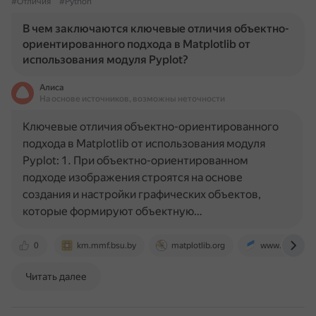
#Отличия
#Python
В чем заключаются ключевые отличия объектно-
ориентированного подхода в Matplotlib от
использования модуля Pyplot?
Алиса
На основе источников, возможны неточности
Ключевые отличия объектно-ориентированного
подхода в Matplotlib от использования модуля
Pyplot: 1. При объектно-ориентированном
подходе изображения строятся на основе
создания и настройки графических объектов,
которые формируют объектную…
0
km.mmf.bsu.by
matplotlib.org
www.skytowne
Читать далее