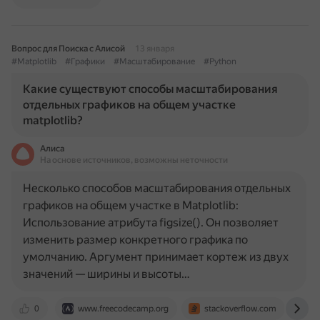
Вопрос для Поиска с Алисой
13 января
#Matplotlib
#Графики
#Масштабирование
#Python
Какие существуют способы масштабирования
отдельных графиков на общем участке
matplotlib?
Алиса
На основе источников, возможны неточности
Несколько способов масштабирования отдельных
графиков на общем участке в Matplotlib:
Использование атрибута figsize(). Он позволяет
изменить размер конкретного графика по
умолчанию. Аргумент принимает кортеж из двух
значений — ширины и высоты…
0
www.freecodecamp.org
stackoverflow.com
da