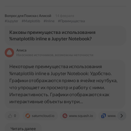
Вопрос для Поиска с Алисой
14 февраля
#Jupyter
#Matplotlib
#Inline
#Преимущества
Каковы преимущества использования
%matplotlib inline в Jupyter Notebook?
Алиса
На основе источников, возможны неточности
Некоторые преимущества использования
%matplotlib inline в Jupyter Notebook: Удобство.
Графики отображаются прямо в ячейке ноутбука,
что упрощает их просмотр и работу с ними.
Интерактивность. Графики отображаются как
интерактивные объекты внутри…
0
saturncloud.io
www.squash.io
www.scaler.c
Читать далее