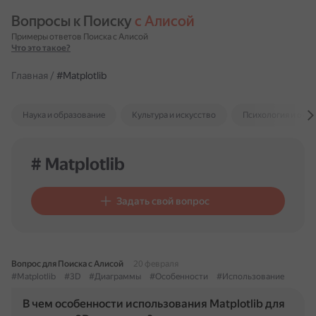
Вопросы к Поиску 
с Алисой
Примеры ответов Поиска с Алисой
Что это такое?
Главная
/
#Matplotlib
Наука и образование
Культура и искусство
Психология и отн
# Matplotlib
Задать свой вопрос
Вопрос для Поиска с Алисой
20 февраля
#Matplotlib
#3D
#Диаграммы
#Особенности
#Использование
В чем особенности использования Matplotlib для