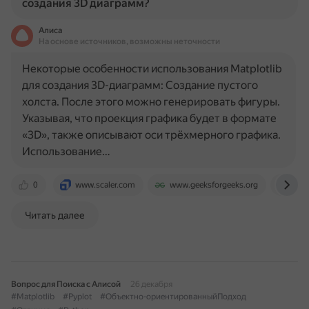
создания 3D диаграмм?
Алиса
На основе источников, возможны неточности
Некоторые особенности использования Matplotlib
для создания 3D-диаграмм: Создание пустого
холста. После этого можно генерировать фигуры.
Указывая, что проекция графика будет в формате
«3D», также описывают оси трёхмерного графика.
Использование…
0
www.scaler.com
www.geeksforgeeks.org
unex
Читать далее
Вопрос для Поиска с Алисой
26 декабря
#Matplotlib
#Pyplot
#Объектно-ориентированныйПодход