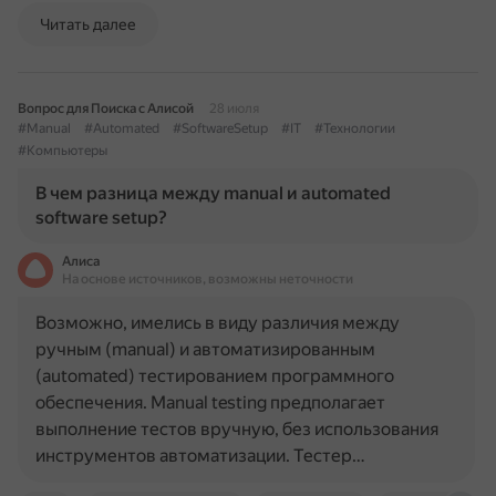
Читать далее
Вопрос для Поиска с Алисой
28 июля
#Manual
#Automated
#SoftwareSetup
#IT
#Технологии
#Компьютеры
В чем разница между manual и automated
software setup?
Алиса
На основе источников, возможны неточности
Возможно, имелись в виду различия между
ручным (manual) и автоматизированным
(automated) тестированием программного
обеспечения. Manual testing предполагает
выполнение тестов вручную, без использования
инструментов автоматизации. Тестер…