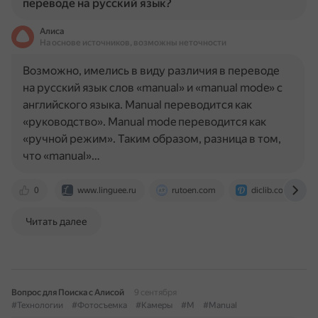
переводе на русский язык?
Алиса
На основе источников, возможны неточности
Возможно, имелись в виду различия в переводе
на русский язык слов «manual» и «manual mode» с
английского языка. Manual переводится как
«руководство». Manual mode переводится как
«ручной режим». Таким образом, разница в том,
что «manual»…
0
www.linguee.ru
rutoen.com
diclib.com
Читать далее
Вопрос для Поиска с Алисой
9 сентября
#Технологии
#Фотосъемка
#Камеры
#M
#Manual