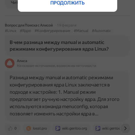
ПРОДОЛЖИТЬ
Читать далее
Вопрос для Поиска с Алисой
19 февраля
#Linux
#Ядро
#Конфигурирование
#Manual
#Automatic
В чем разница между manual и automatic
режимами конфигурирования ядра Linux?
Алиса
На основе источников, возможны неточности
Разница между manual и automatic режимами
конфигурирования ядра Linux заключается в
подходе к настройке: 1. Manual режим
предполагает ручную настройку ядра. Для этого
используются команда menuconfig, которая
позволяет изменять настройки ядра в…
0
losst.pro
wiki.gentoo.org
wiki.gentoo.org