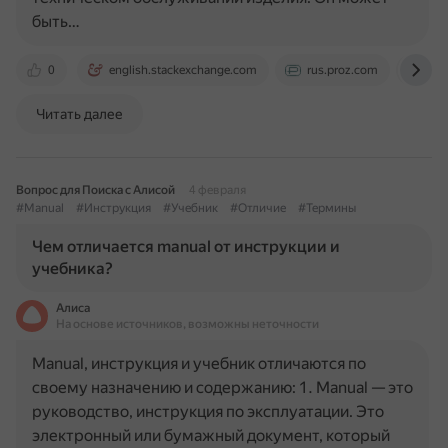
быть…
0
english.stackexchange.com
rus.proz.com
otv
Читать далее
Вопрос для Поиска с Алисой
4 февраля
#Manual
#Инструкция
#Учебник
#Отличие
#Термины
Чем отличается manual от инструкции и
учебника?
Алиса
На основе источников, возможны неточности
Manual, инструкция и учебник отличаются по
своему назначению и содержанию: 1. Manual — это
руководство, инструкция по эксплуатации. Это
электронный или бумажный документ, который