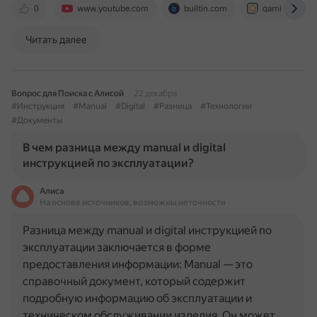
0
www.youtube.com
builtin.com
qamind.com
Читать далее
Вопрос для Поиска с Алисой
22 декабря
#Инструкция
#Manual
#Digital
#Разница
#Технологии
#Документы
В чем разница между manual и digital
инструкцией по эксплуатации?
Алиса
На основе источников, возможны неточности
Разница между manual и digital инструкцией по
эксплуатации заключается в форме
предоставления информации: Manual — это
справочный документ, который содержит
подробную информацию об эксплуатации и
техническом обслуживании изделия. Он может