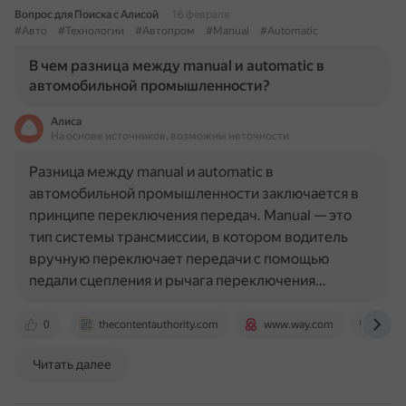
Вопрос для Поиска с Алисой
16 февраля
#Авто
#Технологии
#Автопром
#Manual
#Automatic
В чем разница между manual и automatic в
автомобильной промышленности?
Алиса
На основе источников, возможны неточности
Разница между manual и automatic в
автомобильной промышленности заключается в
принципе переключения передач. Manual — это
тип системы трансмиссии, в котором водитель
вручную переключает передачи с помощью
педали сцепления и рычага переключения…
0
thecontentauthority.com
www.way.com
www.c
Читать далее