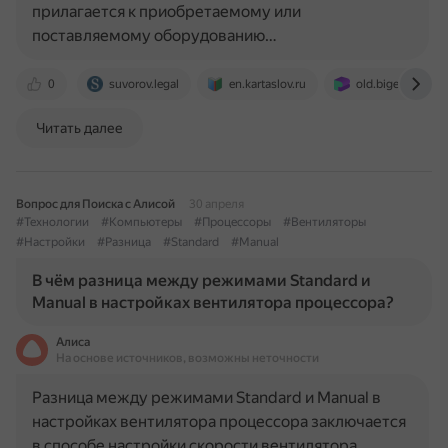
прилагается к приобретаемому или
поставляемому оборудованию…
0
suvorov.legal
en.kartaslov.ru
old.bigenc.ru
Читать далее
Вопрос для Поиска с Алисой
30 апреля
#Технологии
#Компьютеры
#Процессоры
#Вентиляторы
#Настройки
#Разница
#Standard
#Manual
В чём разница между режимами Standard и
Manual в настройках вентилятора процессора?
Алиса
На основе источников, возможны неточности
Разница между режимами Standard и Manual в
настройках вентилятора процессора заключается
в способе настройки скорости вентилятора.