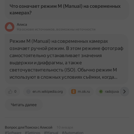
Что означает режим M (Manual) на современных
камерах?
Алиса
На основе источников, возможны неточности
Режим M (Manual) на современных камерах
означает ручной режим. В этом режиме фотограф
самостоятельно устанавливает значения
выдержки и диафрагмы, а также
светочувствительность (ISO). Обычно режим M
используют в сложных условиях съёмки, когда…
0
en.m.wikipedia.org
m.ok.ru
radojuva.com
Читать далее
Вопрос для Поиска с Алисой
10 января
#Software
#Settings
#Manual
#Automation