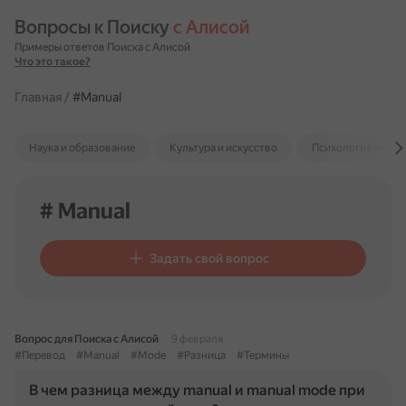
Вопросы к Поиску 
с Алисой
Примеры ответов Поиска с Алисой
Что это такое?
Главная
/
#Manual
Наука и образование
Культура и искусство
Психология и отн
# Manual
Задать свой вопрос
Вопрос для Поиска с Алисой
9 февраля
#Перевод
#Manual
#Mode
#Разница
#Термины
В чем разница между manual и manual mode при