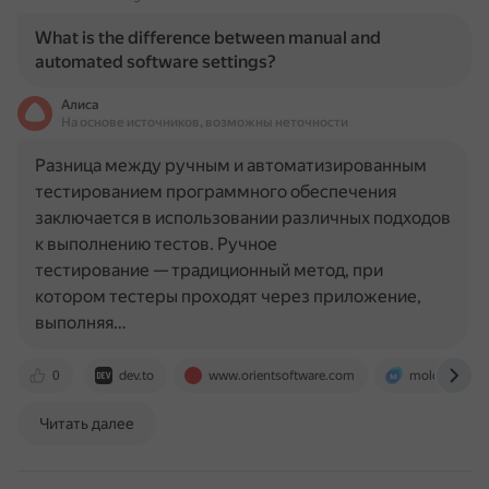
What is the difference between manual and
automated software settings?
Алиса
На основе источников, возможны неточности
Разница между ручным и автоматизированным
тестированием программного обеспечения
заключается в использовании различных подходов
к выполнению тестов. Ручное
тестирование — традиционный метод, при
котором тестеры проходят через приложение,
выполняя…
0
dev.to
www.orientsoftware.com
moldstud.co
Читать далее