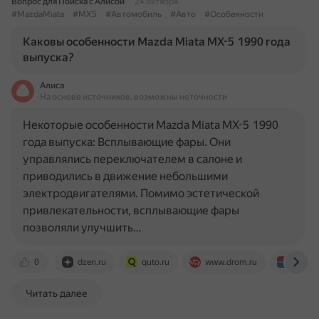
Вопрос для Поиска с Алисой
24 октября
#MazdaMiata
#MX5
#Автомобиль
#Авто
#Особенности
Каковы особенности Mazda Miata MX-5 1990 года
выпуска?
Алиса
На основе источников, возможны неточности
Некоторые особенности Mazda Miata MX-5 1990
года выпуска: Всплывающие фары. Они
управлялись переключателем в салоне и
приводились в движение небольшими
электродвигателями. Помимо эстетической
привлекательности, всплывающие фары
позволяли улучшить…
0
dzen.ru
quto.ru
www.drom.ru
www.ca
Читать далее