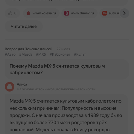
0
www.kolesa.ru
www.drive2.ru
auto.ru
Читать далее
Вопрос для Поиска с Алисой
27 июля
#Авто
#Mazda
#MX5
#Кабриолет
#Культ
Почему Mazda MX-5 считается культовым
кабриолетом?
Алиса
На основе источников, возможны неточности
Mazda MX-5 считается культовым кабриолетом по
нескольким причинам: Популярность и высокие
продажи. С начала производства в 1989 году было
выпущено более 770 тысяч родстеров трёх
поколений. Модель попала в Книгу рекордов