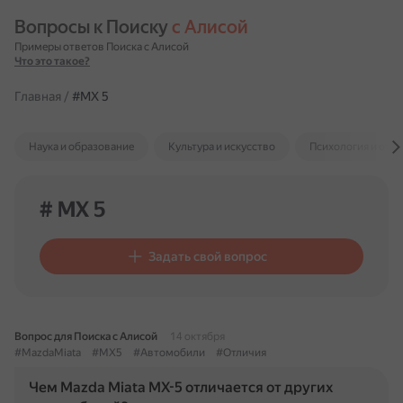
Вопросы к Поиску 
с Алисой
Примеры ответов Поиска с Алисой
Что это такое?
Главная
/
#MX 5
Наука и образование
Культура и искусство
Психология и отн
# MX 5
Задать свой вопрос
Вопрос для Поиска с Алисой
14 октября
#MazdaMiata
#MX5
#Автомобили
#Отличия
Чем Mazda Miata MX-5 отличается от других