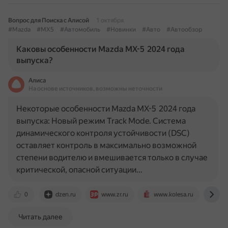
Вопрос для Поиска с Алисой
1 октября
#Mazda
#MX5
#Автомобиль
#Новинки
#Авто
#Автообзор
Каковы особенности Mazda MX-5 2024 года
выпуска?
Алиса
На основе источников, возможны неточности
Некоторые особенности Mazda MX-5 2024 года
выпуска: Новый режим Track Mode. Система
динамического контроля устойчивости (DSC)
оставляет контроль в максимально возможной
степени водителю и вмешивается только в случае
критической, опасной ситуации…
0
dzen.ru
www.zr.ru
www.kolesa.ru
ww
Читать далее