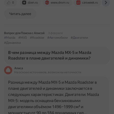
0
dzen.ru
www.drom.ru
carsweek.ru
ww
Читать далее
Вопрос для Поиска с Алисой
3 февраля
#Mazda
#MX5
#Roadster
#Автомобили
#Двигатели
#Динамика
В чем разница между Mazda MX-5 и Mazda
Roadster в плане двигателей и динамики?
Алиса
На основе источников, возможны неточности
Разница между Mazda MX-5 и Mazda Roadster в
плане двигателей и динамики заключается в
следующих характеристиках: Двигатели: Mazda
MX-5: модель оснащена бензиновыми
двигателями объёмом 1496–1999 см³ и
мощностью от 90 до 184 лошадиных сил…