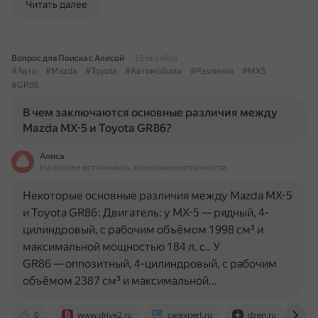
Читать далее
Вопрос для Поиска с Алисой
15 октября
#Авто
#Mazda
#Toyota
#Автомобили
#Различия
#MX5
#GR86
В чем заключаются основные различия между
Mazda MX-5 и Toyota GR86?
Алиса
На основе источников, возможны неточности
Некоторые основные различия между Mazda MX-5
и Toyota GR86: Двигатель: у MX-5 — рядный, 4-
цилиндровый, с рабочим объёмом 1998 см³ и
максимальной мощностью 184 л. с.. У
GR86 — оппозитный, 4-цилиндровый, с рабочим
объёмом 2387 см³ и максимальной…
0
www.drive2.ru
carexpert.ru
dzen.ru
q