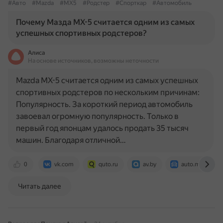
#Авто
#Mazda
#MX5
#Родстер
#Спорткар
#Автомобиль
Почему Мазда МХ-5 считается одним из самых
успешных спортивных родстеров?
Алиса
На основе источников, возможны неточности
Mazda MX-5 считается одним из самых успешных
спортивных родстеров по нескольким причинам:
Популярность. За короткий период автомобиль
завоевал огромную популярность. Только в
первый год японцам удалось продать 35 тысяч
машин. Благодаря отличной…
0
vk.com
quto.ru
av.by
auto.mail.ru
Читать далее