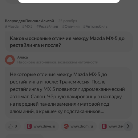
Вопрос для Поиска с Алисой
25 декабря
#Mazda
#MX5
#Рестайлинг
#Отличия
#Автомобиль
Каковы основные отличия между Mazda MX-5 до
рестайлинга и после?
Алиса
На основе источников, возможны неточности
Некоторые отличия между Mazda MX-5 до
рестайлинга и после: Трансмиссия. После
рестайлинга у MX-5 появился гидромеханический
автомат. Салон. Чёрную лакированную накладку
на передней панели заменили матовой под
алюминий, а крышечку подстаканников…
0
www.drive.ru
www.drom.ru
www.drive2.ru