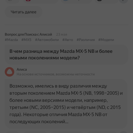
Читать далее
Вопрос для Поиска с Алисой
23 мая
#Mazda
#MX5
#Автомобили
#Авто
#Различия
#Модели
В чем разница между Mazda MX-5 NB и более
новыми поколениями модели?
Алиса
На основе источников, возможны неточности
Возможно, имелись в виду различия между
вторым поколением Mazda MX-5 (NB, 1998–2005) и
более новыми версиями модели, например,
третьим (NC, 2005–2015) и четвёртым (ND, с 2015
года). Некоторые отличия Mazda MX-5 NB от
последующих поколений…