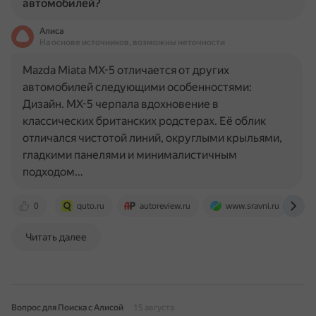
автомобилей?
Алиса
На основе источников, возможны неточности
Mazda Miata MX-5 отличается от других
автомобилей следующими особенностями:
Дизайн. MX-5 черпала вдохновение в
классических британских родстерах. Её облик
отличался чистотой линий, округлыми крыльями,
гладкими панелями и минималистичным
подходом…
0
quto.ru
autoreview.ru
www.sravni.ru
Читать далее
Вопрос для Поиска с Алисой
15 августа