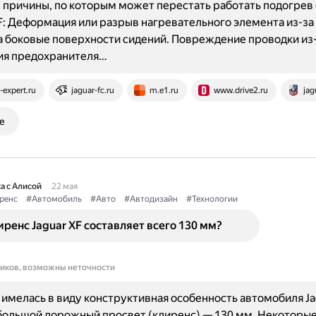
причины, по которым может перестать работать подогрев
XF: Деформация или разрыв нагревательного элемента из-за
а боковые поверхности сидений. Повреждение проводки из
ия предохранителя…
r-expert.ru
jaguar-fc.ru
m.e1.ru
www.drive2.ru
jag
е
а с Алисой
22 мая
ренс
#Автомобиль
#Авто
#Автодизайн
#Технологии
ренс Jaguar XF составляет всего 130 мм?
ников, возможны неточности
имелась в виду конструктивная особенность автомобиля Jag
большой дорожный просвет (клиренс) — 130 мм. Некоторы