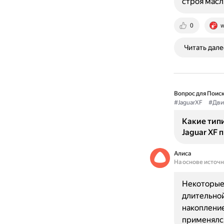
строя масл
0
w
Читать дале
Вопрос для Поиск
#JaguarXF
#Дви
Какие тип
Jaguar XF 
Алиса
На основе источ
Некоторые 
длительной
накопление
применялся