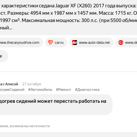
характеристики седана Jaguar XF (X260) 2017 года выпуска: 
ест. Размеры: 4954 мм x 1987 мм x 1457 мм. Масса: 1715 кг.
 1997 см³. Максимальная мощность: 300 л.с. (при 5500 об/мин
ьный…
ww.thecaryoudrive.com
car.ru
www.auto-data.net
www.d
е
а с Алисой
27 октября
огревСидений
#Автомобиль
#Ремонт
#Диагностика
догрев сидений может перестать работать на
ников, возможны неточности