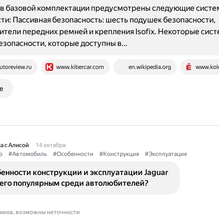
F в базовой комплектации предусмотрены следующие сист
ти: Пассивная безопасность: шесть подушек безопасности,
тели передних ремней и крепления Isofix. Некоторые сис
езопасности, которые доступны в…
utoreview.ru
www.kibercar.com
en.wikipedia.org
www.kole
е
а с Алисой
14 октября
о
#Автомобиль
#Особенности
#Конструкция
#Эксплуатация
енности конструкции и эксплуатации Jaguar
 его популярным среди автолюбителей?
ников, возможны неточности