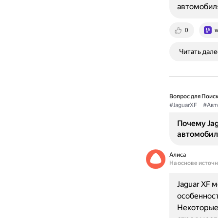
автомобил
0
w
Читать дале
Вопрос для Поиск
#JaguarXF
#Авт
Почему Jag
автомобил
Алиса
На основе источ
Jaguar XF 
особенност
Некоторые