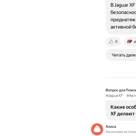
В Jaguar X
безопаснос
преднатяжи
активной б
0
a
Читать дале
Вопрос для Поиск
#JaguarXF
#Авт
Какие особ
XF делают
Алиса
На основе источ