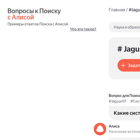
Вопросы к Поиску 
Главная
/
#Jagu
с Алисой
Примеры ответов Поиска с Алисой
Наука и образ
Что это такое?
# Jagu
Задат
Вопрос для Поиск
#JaguarXF
#Сис
Какие сист
Алиса
На основе источ