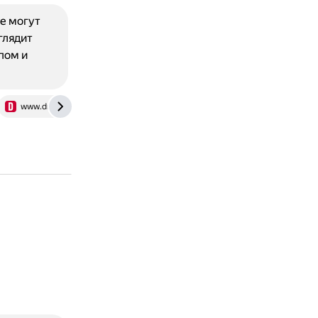
ые могут
глядит
пом и
www.drive.ru