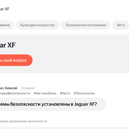
ar XF
ование
Культура и искусство
Психология и отношения
Авто
ar XF
ь свой вопрос
а с Алисой
22 июня
темыБезопасности
#Автомобиль
#Авто
#Технологии
емы безопасности установлены в Jaguar XF?
ников, возможны неточности