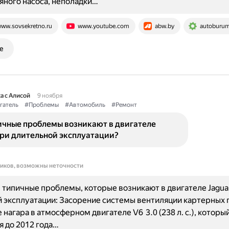
яного насоса, неполадки…
ww.sovsekretno.ru
www.youtube.com
abw.by
autoburu
е
а с Алисой
9 ноября
гатель
#Проблемы
#Автомобиль
#Ремонт
ичные проблемы возникают в двигателе
при длительной эксплуатации?
ников, возможны неточности
типичные проблемы, которые возникают в двигателе Jagua
 эксплуатации: Засорение системы вентиляции картерных г
 нагара в атмосферном двигателе V6 3.0 (238 л. с.), которы
 до 2012 года…