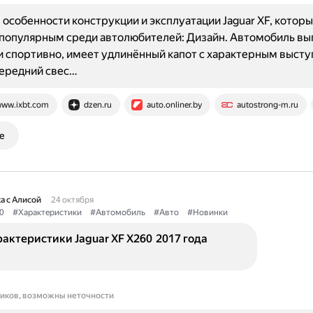
особенности конструкции и эксплуатации Jaguar XF, котор
 популярным среди автолюбителей: Дизайн. Автомобиль вы
и спортивно, имеет удлинённый капот с характерным высту
передний свес…
ww.ixbt.com
dzen.ru
auto.onliner.by
autostrong-m.ru
е
а с Алисой
24 октября
0
#Характеристики
#Автомобиль
#Авто
#Новинки
актеристики Jaguar XF X260 2017 года
ников, возможны неточности