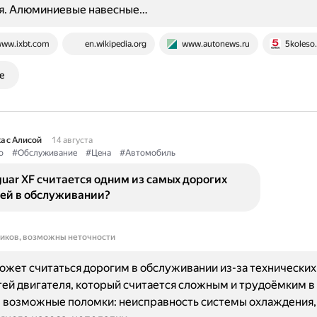
я. Алюминиевые навесные…
ww.ixbt.com
en.wikipedia.org
www.autonews.ru
5koleso.
е
а с Алисой
14 августа
о
#Обслуживание
#Цена
#Автомобиль
uar XF считается одним из самых дорогих
ей в обслуживании?
ников, возможны неточности
может считаться дорогим в обслуживании из-за технических
ей двигателя, который считается сложным и трудоёмким в
 возможные поломки: неисправность системы охлаждения, 