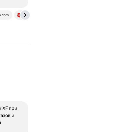
m.com
www.drom.ru
r XF при
азов и
й