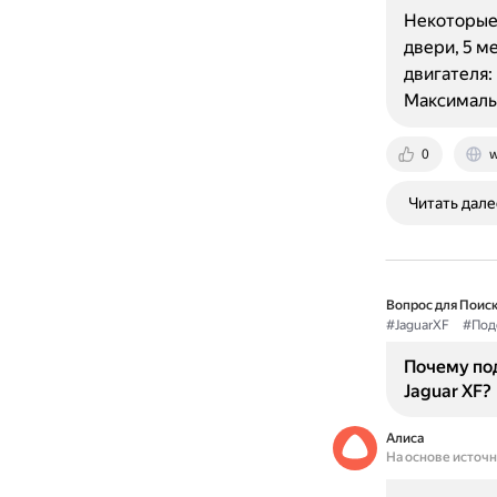
Некоторые 
двери, 5 м
двигателя:
Максимал
0
w
Читать дале
Вопрос для Поиск
#JaguarXF
#Под
Почему по
Jaguar XF?
Алиса
На основе источ