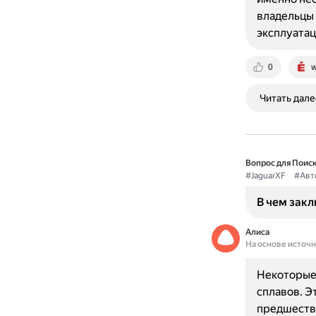
владельцы 
эксплуата
0
w
Читать дале
Вопрос для Поиск
#JaguarXF
#Авт
В чем закл
Алиса
На основе источ
Некоторые 
сплавов. Э
предшестве