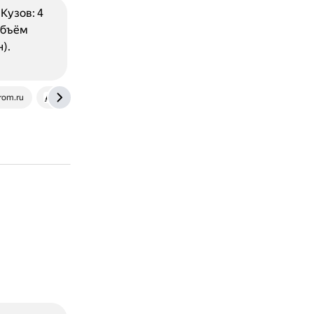
Кузов: 4
 Объём
).
rom.ru
avilon.ru