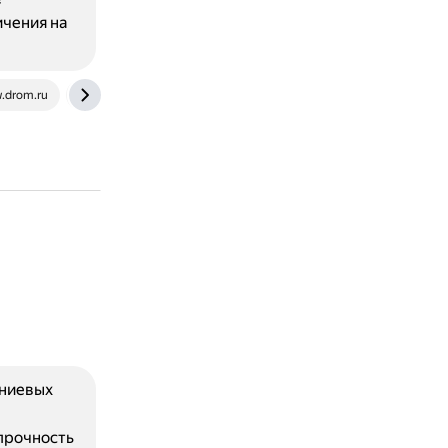
ичения на
.drom.ru
jaguar-fc.ru
иниевых
прочность