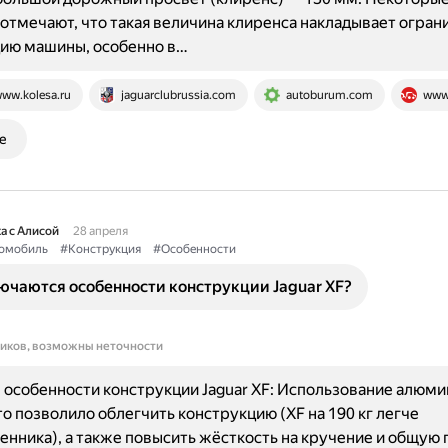
отмечают, что такая величина клиренса накладывает огран
цию машины, особенно в…
ww.kolesa.ru
jaguarclubrussia.com
autoburum.com
www
е
а с Алисой
28 апреля
омобиль
#Конструкция
#Особенности
ючаются особенности конструкции Jaguar XF?
ников, возможны неточности
особенности конструкции Jaguar XF: Использование алюм
то позволило облегчить конструкцию (XF на 190 кг легче
нника), а также повысить жёсткость на кручение и общую 