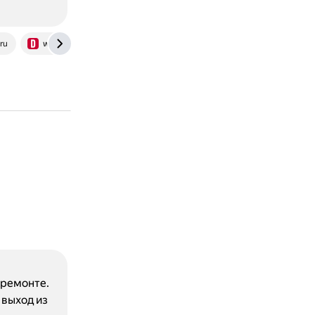
ru
www.drive.ru
 ремонте.
выход из