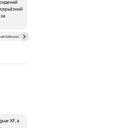
 сидений
 серьёзной
-за
uarclubrussia.com
uar XF, а
е