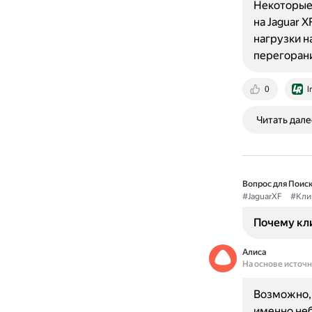
Некоторые 
на Jaguar 
нагрузки н
перегоран
0
l
Читать дале
Вопрос для Поиск
#JaguarXF
#Кли
Почему кли
Алиса
На основе источ
Возможно, 
именно не