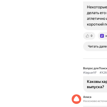
Некоторые 
делать его
атлетично 
короткий 
0
w
Читать дале
Вопрос для Поиск
#JaguarXF
#X26
Каковы хар
выпуска?
Алиса
На основе источ