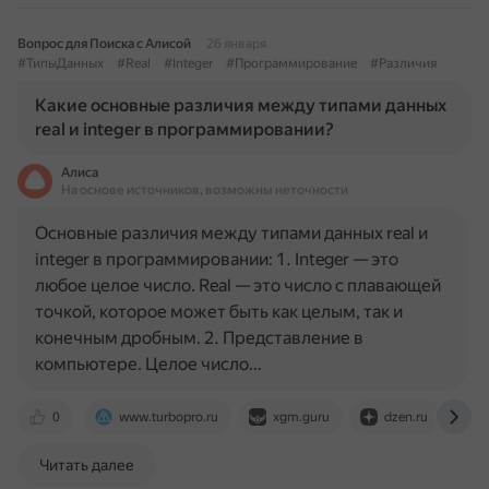
Вопрос для Поиска с Алисой
26 января
#ТипыДанных
#Real
#Integer
#Программирование
#Различия
Какие основные различия между типами данных
real и integer в программировании?
Алиса
На основе источников, возможны неточности
Основные различия между типами данных real и
integer в программировании: 1. Integer — это
любое целое число. Real — это число с плавающей
точкой, которое может быть как целым, так и
конечным дробным. 2. Представление в
компьютере. Целое число…
0
www.turbopro.ru
xgm.guru
dzen.ru
o
Читать далее