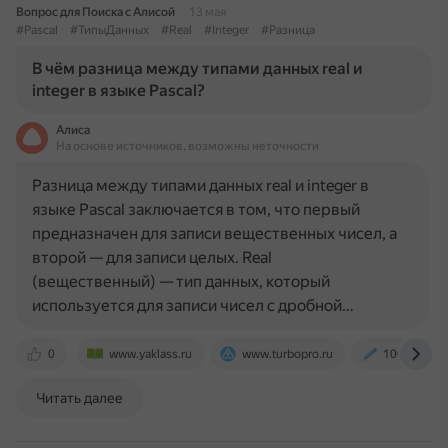
Вопрос для Поиска с Алисой
13 мая
#Pascal
#ТипыДанных
#Real
#Integer
#Разница
В чём разница между типами данных real и
integer в языке Pascal?
Алиса
На основе источников, возможны неточности
Разница между типами данных real и integer в
языке Pascal заключается в том, что первый
предназначен для записи вещественных чисел, а
второй — для записи целых. Real
(вещественный) — тип данных, который
используется для записи чисел с дробной…
0
www.yaklass.ru
www.turbopro.ru
100urokov.
Читать далее