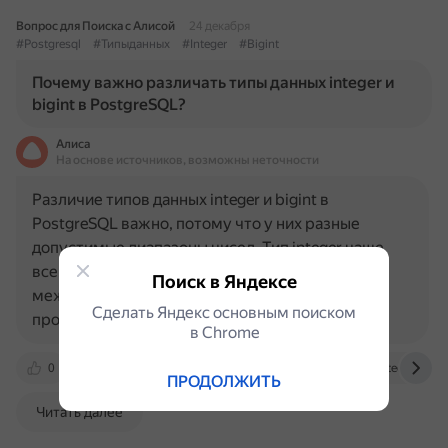
Вопрос для Поиска с Алисой
24 декабря
#Postgresql
#Типыданных
#Integer
#Bigint
Почему важно различать типы данных integer и
bigint в PostgreSQL?
Алиса
На основе источников, возможны неточности
Различие типов данных integer и bigint в
PostgreSQL важно, потому что у них разные
допустимые диапазоны чисел. Тип integer чаще
всего используется, так как предлагает баланс
Поиск в Яндексе
между диапазоном, размером хранилища и
Сделать Яндекс основным поиском
производительностью. Он может…
в Сhrome
0
learnsql.com
postgrespro.ru
neon.tech
ПРОДОЛЖИТЬ
Читать далее