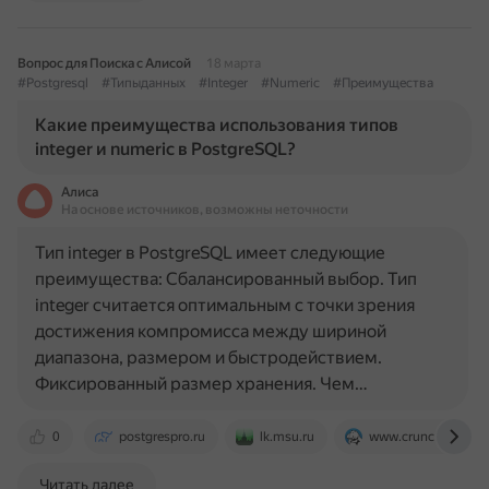
Вопрос для Поиска с Алисой
18 марта
#Postgresql
#Типыданных
#Integer
#Numeric
#Преимущества
Какие преимущества использования типов
integer и numeric в PostgreSQL?
Алиса
На основе источников, возможны неточности
Тип integer в PostgreSQL имеет следующие
преимущества: Сбалансированный выбор. Тип
integer считается оптимальным с точки зрения
достижения компромисса между шириной
диапазона, размером и быстродействием.
Фиксированный размер хранения. Чем…
0
postgrespro.ru
lk.msu.ru
www.crunchydata.
Читать далее