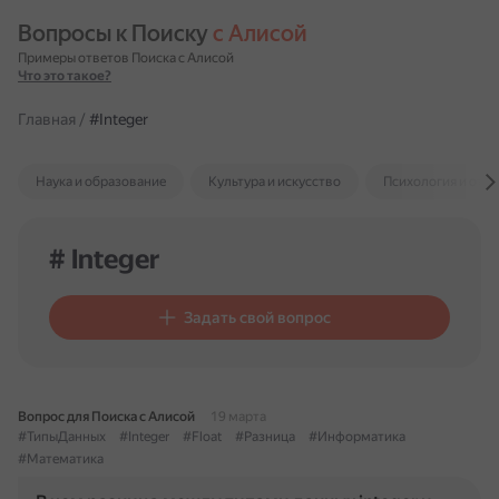
Вопросы к Поиску 
с Алисой
Примеры ответов Поиска с Алисой
Что это такое?
Главная
/
#Integer
Наука и образование
Культура и искусство
Психология и отн
# Integer
Задать свой вопрос
Вопрос для Поиска с Алисой
19 марта
#ТипыДанных
#Integer
#Float
#Разница
#Информатика
#Математика