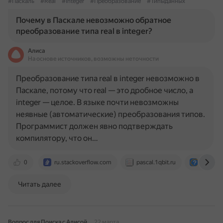
#Паскаль
#Real
#Integer
#Преобразование
#Типыданных
Почему в Паскале невозможно обратное
преобразование типа real в integer?
Алиса
На основе источников, возможны неточности
Преобразование типа real в integer невозможно в
Паскале, потому что real — это дробное число, а
integer — целое. В языке почти невозможны
неявные (автоматические) преобразования типов.
Программист должен явно подтверждать
компилятору, что он…
0
ru.stackoverflow.com
pascal.1qbit.ru
otvet.ma
Читать далее
Вопрос для Поиска с Алисой
22 марта