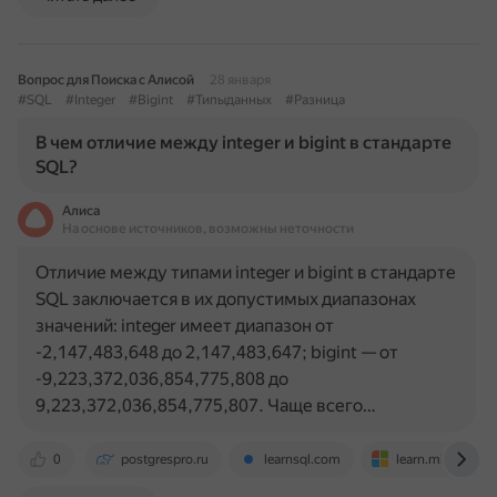
Вопрос для Поиска с Алисой
28 января
#SQL
#Integer
#Bigint
#Типыданных
#Разница
В чем отличие между integer и bigint в стандарте
SQL?
Алиса
На основе источников, возможны неточности
Отличие между типами integer и bigint в стандарте
SQL заключается в их допустимых диапазонах
значений: integer имеет диапазон от
-2,147,483,648 до 2,147,483,647; bigint — от
-9,223,372,036,854,775,808 до
9,223,372,036,854,775,807. Чаще всего…
0
postgrespro.ru
learnsql.com
learn.microsoft.