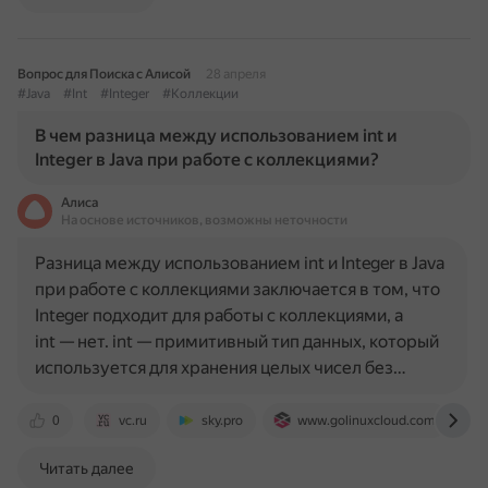
Вопрос для Поиска с Алисой
28 апреля
#Java
#Int
#Integer
#Коллекции
В чем разница между использованием int и
Integer в Java при работе с коллекциями?
Алиса
На основе источников, возможны неточности
Разница между использованием int и Integer в Java
при работе с коллекциями заключается в том, что
Integer подходит для работы с коллекциями, а
int — нет. int — примитивный тип данных, который
используется для хранения целых чисел без…
0
vc.ru
sky.pro
www.golinuxcloud.com
Читать далее