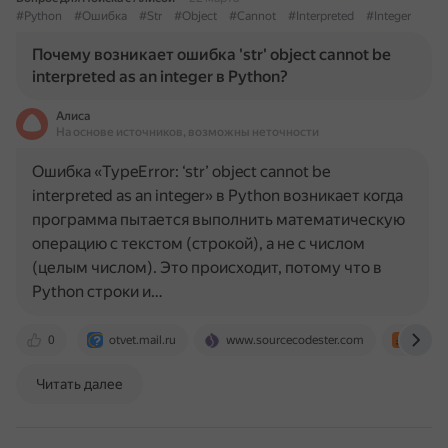
#Python
#Ошибка
#Str
#Object
#Cannot
#Interpreted
#Integer
Почему возникает ошибка 'str' object cannot be
interpreted as an integer в Python?
Алиса
На основе источников, возможны неточности
Ошибка «TypeError: ‘str’ object cannot be
interpreted as an integer» в Python возникает когда
программа пытается выполнить математическую
операцию с текстом (строкой), а не с числом
(целым числом). Это происходит, потому что в
Python строки и…
0
otvet.mail.ru
www.sourcecodester.com
stack
Читать далее