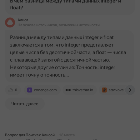
В чем разница между типами данных integer и
float?
Алиса
На основе источников, возможны неточности
Разница между типами данных integer и float
заключается в том, что integer представляет
целые числа без десятичной части, а float — числа
с плавающей запятой с десятичной частью.
Некоторые другие отличия: Точность: integer
имеет точную точность…
0
codenga.com
thisvsthat.io
stackoverflow.co
Читать далее
Вопрос для Поиска с Алисой
18 марта