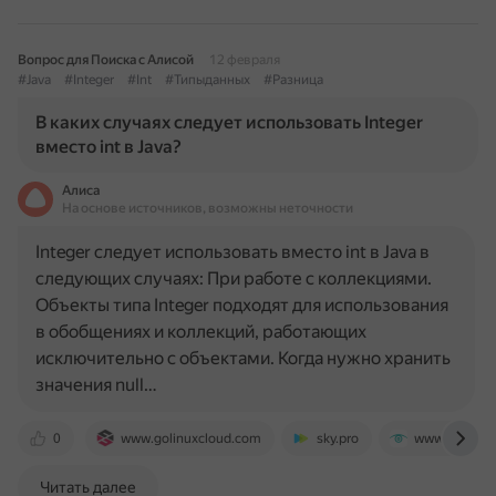
Вопрос для Поиска с Алисой
12 февраля
#Java
#Integer
#Int
#Типыданных
#Разница
В каких случаях следует использовать Integer
вместо int в Java?
Алиса
На основе источников, возможны неточности
Integer следует использовать вместо int в Java в
следующих случаях: При работе с коллекциями.
Объекты типа Integer подходят для использования
в обобщениях и коллекций, работающих
исключительно с объектами. Когда нужно хранить
значения null…
0
www.golinuxcloud.com
sky.pro
www.theserve
Читать далее