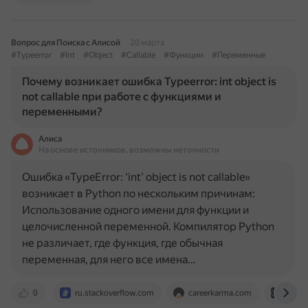
Вопрос для Поиска с Алисой
20 марта
#Typeerror
#Int
#Object
#Callable
#Функции
#Переменные
Почему возникает ошибка Typeerror: int object is
not callable при работе с функциями и
переменными?
Алиса
На основе источников, возможны неточности
Ошибка «TypeError: ‘int’ object is not callable»
возникает в Python по нескольким причинам:
Использование одного имени для функции и
целочисленной переменной. Компилятор Python
не различает, где функция, где обычная
переменная, для него все имена…
0
ru.stackoverflow.com
careerkarma.com
www.f