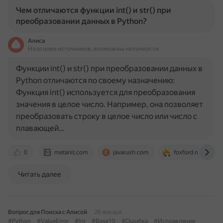
Чем отличаются функции int() и str() при
преобразовании данных в Python?
Алиса
На основе источников, возможны неточности
Функции int() и str() при преобразовании данных в
Python отличаются по своему назначению:
Функция int() используется для преобразования
значения в целое число. Например, она позволяет
преобразовать строку в целое число или число с
плавающей…
0
metanit.com
javarush.com
foxford.ru
Читать далее
Вопрос для Поиска с Алисой
26 января
#Python
#ValueError
#Int
#Base10
#Ошибка
#Исправление