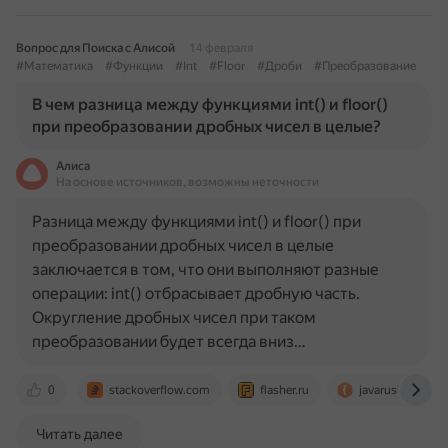
Вопрос для Поиска с Алисой
14 февраля
#Математика
#Функции
#Int
#Floor
#Дроби
#Преобразование
В чем разница между функциями int() и floor()
при преобразовании дробных чисел в целые?
Алиса
На основе источников, возможны неточности
Разница между функциями int() и floor() при
преобразовании дробных чисел в целые
заключается в том, что они выполняют разные
операции: int() отбрасывает дробную часть.
Округление дробных чисел при таком
преобразовании будет всегда вниз…
0
stackoverflow.com
flasher.ru
javarush.com
Читать далее