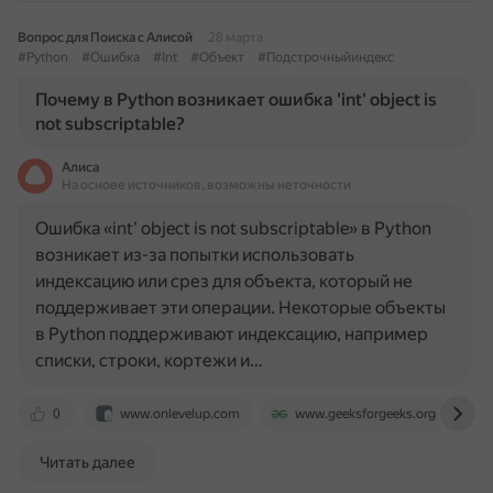
Вопрос для Поиска с Алисой
28 марта
#Python
#Ошибка
#Int
#Объект
#Подстрочныйиндекс
Почему в Python возникает ошибка 'int' object is
not subscriptable?
Алиса
На основе источников, возможны неточности
Ошибка «int' object is not subscriptable» в Python
возникает из-за попытки использовать
индексацию или срез для объекта, который не
поддерживает эти операции. Некоторые объекты
в Python поддерживают индексацию, например
списки, строки, кортежи и…
0
www.onlevelup.com
www.geeksforgeeks.org
Читать далее