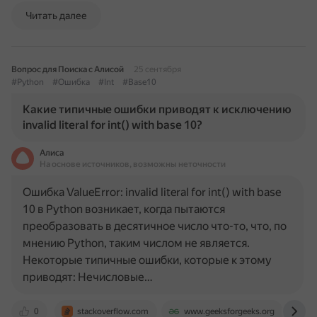
Читать далее
Вопрос для Поиска с Алисой
25 сентября
#Python
#Ошибка
#Int
#Base10
Какие типичные ошибки приводят к исключению
invalid literal for int() with base 10?
Алиса
На основе источников, возможны неточности
Ошибка ValueError: invalid literal for int() with base
10 в Python возникает, когда пытаются
преобразовать в десятичное число что-то, что, по
мнению Python, таким числом не является.
Некоторые типичные ошибки, которые к этому
приводят: Нечисловые…
0
stackoverflow.com
www.geeksforgeeks.org
t