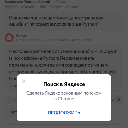
Вопрос для Поиска с Алисой
17 марта
#Python
#Ошибка
#Int
#Object
#Callable
Какие методы существуют для устранения
ошибки 'int' object is not callable в Python?
Алиса
На основе источников, возможны неточности
Несколько методов устранения ошибки «int object
is not callable» в Python: Переименовать
переменную, если её имя совпадает с именем
встроенной функции, например int(), sum(), max().
Например, вместо «sum» использовать
Поиск в Яндексе
«sum_of_ages». Указать…
Сделать Яндекс основным поиском
в Сhrome
0
careerkarma.com
builtin.com
stackoverflow.
Читать далее
ПРОДОЛЖИТЬ