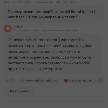
#Python
#Ошибка
#Конвертация
#Строки
#Int
Почему возникает ошибка 'invalid literal for int()
with base 10' при конвертации строк?
Алиса
На основе источников, возможны неточности
Ошибка «invalid literal for int() with base 10»
возникает при попытке преобразовать в целое
число значение, которое не может быть
интерпретировано как число. Это может быть
пустая строка, строка с символами или любой
другой тип данных, который не…
0
www.geeksforgeeks.org
stackoverflow.com
t
Читать далее