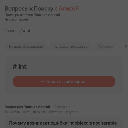
Вопросы к Поиску 
с Алисой
Примеры ответов Поиска с Алисой
Что это такое?
Главная
/
#Int
Наука и образование
Культура и искусство
Психология и отн
# Int
Задать свой вопрос
Вопрос для Поиска с Алисой
7 февраля
#Ошибка
#Int
#Object
#Iterable
#Python
Почему возникает ошибка int object is not iterable