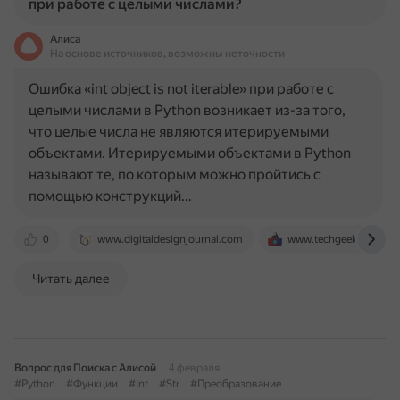
при работе с целыми числами?
Алиса
На основе источников, возможны неточности
Ошибка «int object is not iterable» при работе с
целыми числами в Python возникает из-за того,
что целые числа не являются итерируемыми
объектами. Итерируемыми объектами в Python
называют те, по которым можно пройтись с
помощью конструкций…
0
www.digitaldesignjournal.com
www.techgeekbuzz.co
Читать далее
Вопрос для Поиска с Алисой
4 февраля
#Python
#Функции
#Int
#Str
#Преобразование