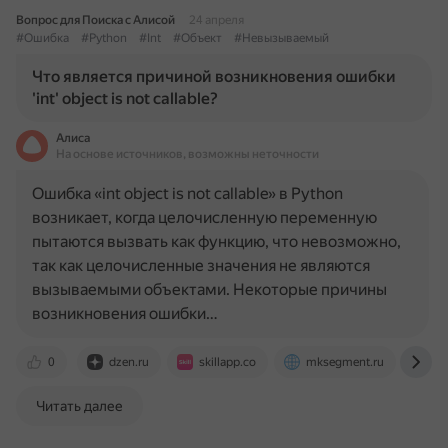
Вопрос для Поиска с Алисой
24 апреля
#Ошибка
#Python
#Int
#Объект
#Невызываемый
Что является причиной возникновения ошибки
'int' object is not callable?
Алиса
На основе источников, возможны неточности
Ошибка «int object is not callable» в Python
возникает, когда целочисленную переменную
пытаются вызвать как функцию, что невозможно,
так как целочисленные значения не являются
вызываемыми объектами. Некоторые причины
возникновения ошибки…
0
dzen.ru
skillapp.co
mksegment.ru
st
Читать далее