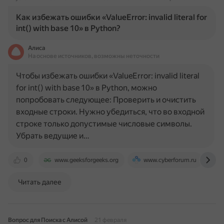
Как избежать ошибки «ValueError: invalid literal for
int() with base 10» в Python?
Алиса
На основе источников, возможны неточности
Чтобы избежать ошибки «ValueError: invalid literal
for int() with base 10» в Python, можно
попробовать следующее: Проверить и очистить
входные строки. Нужно убедиться, что во входной
строке только допустимые числовые символы.
Убрать ведущие и…
0
www.geeksforgeeks.org
www.cyberforum.ru
Читать далее
Вопрос для Поиска с Алисой
21 февраля