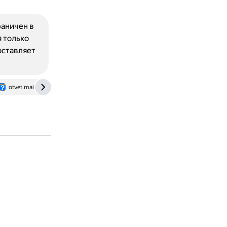
аничен в
я только
составляет
otvet.mail.ru
pc-builds.com