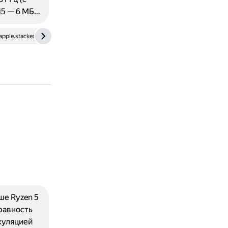
 i5 — 6 МБ…
apple.stackexchange.com
apple.techable.com
www.laptopmag.co
ше Ryzen 5
равность
куляцией