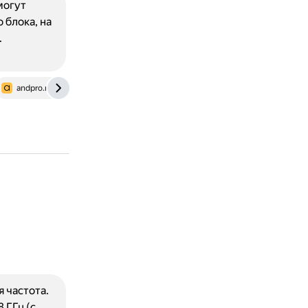
могут
 блока, на
.
andpro.ru
 частота.
8 ГГц (с