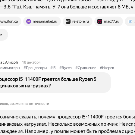
 3,6 ГГц). Кэш-память. У i7 она больше и составляет 8 МБ, у
ww.ifon.ca
megamarket.ru
re-store.ru
mac77.ru
е
а с Алисой
18 декабря
омпьютеры
#Процессоры
#I5
#Ryzen
#Сравнение
#Нагрев
цессор I5-11400F греется больше Ryzen 5
динаковых нагрузках?
ников, возможны неточности
означно сказать, почему процессор I5-11400F греется боль
динаковых нагрузках. Несколько возможных причин: Неисп
лаждения. Например, у помпы может быть проблема с цир