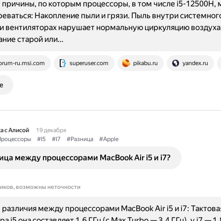
причины, по которым процессоры, в том числе i5-12500H, 
реваться: Накопление пыли и грязи. Пыль внутри системного
и вентиляторах нарушает нормальную циркуляцию воздуха
ание старой или…
orum-ru.msi.com
superuser.com
pikabu.ru
yandex.ru
е
а с Алисой
19 декабря
роцессоры
#I5
#I7
#Разница
#Apple
ица между процессорами MacBook Air i5 и i7?
ников, возможны неточности
различия между процессорами MacBook Air i5 и i7: Тактовая
а i5 она составляет 1,6 ГГц (с Max Turbo — 3,4 ГГц), у i7 — 1,