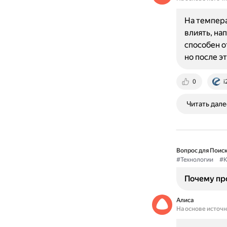
На темпера
влиять, на
способен о
но после э
0
i
Читать дале
Вопрос для Поиск
#Технологии
#К
Почему про
Алиса
На основе источ