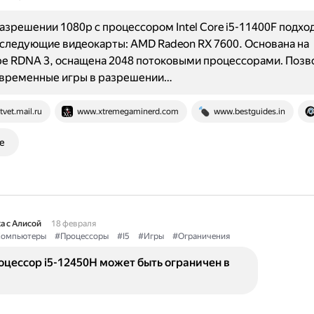
разрешении 1080p с процессором Intel Core i5-11400F подход
следующие видеокарты: AMD Radeon RX 7600. Основана на
е RDNA 3, оснащена 2048 потоковыми процессорами. Позв
современные игры в разрешении…
tvet.mail.ru
www.xtremegaminerd.com
www.bestguides.in
е
а с Алисой
18 февраля
омпьютеры
#Процессоры
#I5
#Игры
#Ограничения
цессор i5-12450H может быть ограничен в