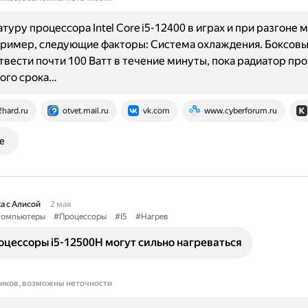
туру процессора Intel Core i5-12400 в играх и при разгоне 
пример, следующие факторы: Система охлаждения. Боксовы
твести почти 100 Ватт в течение минуты, пока радиатор про
того срока…
2hard.ru
otvet.mail.ru
vk.com
www.cyberforum.ru
е
а с Алисой
2 мая
омпьютеры
#Процессоры
#I5
#Нагрев
цессоры i5-12500H могут сильно нагреваться
ников, возможны неточности