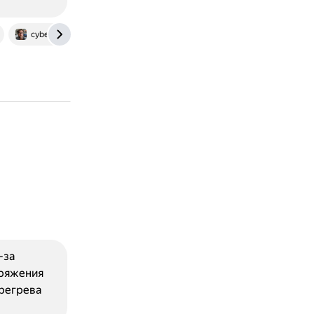
cybertechnosys.com
-за
пряжения
ерегрева