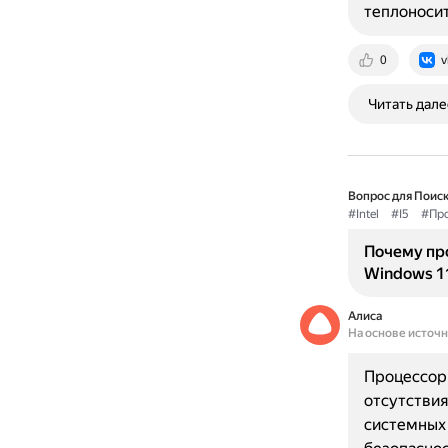
теплоноси
0
v
Читать дале
Вопрос для Поиск
#Intel
#I5
#Пр
Почему про
Windows 1
Алиса
На основе источ
Процессор 
отсутствия
системных 