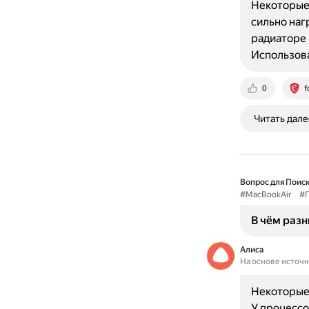
Некоторые 
сильно наг
радиаторе 
Использов
0
f
Читать дале
Вопрос для Поиск
#MacBookAir
#П
В чём разн
Алиса
На основе источ
Некоторые 
У процессор