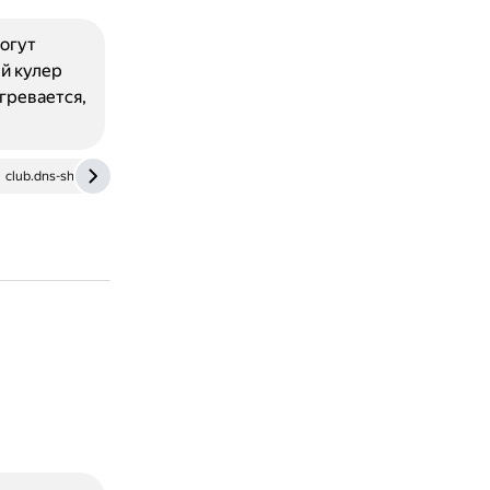
могут
й кулер
гревается,
club.dns-shop.ru