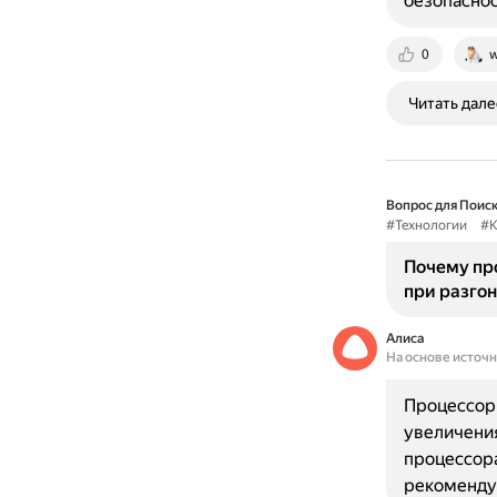
безопаснос
0
w
Читать дале
Вопрос для Поиск
#Технологии
#К
Почему пр
при разгон
Алиса
На основе источ
Процессоры
увеличени
процессора
рекоменду