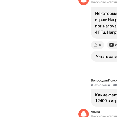
На основе источ
Некоторые 
играх: Нагр
при нагруз
4 ГГц. Наг
0
c
Читать дале
Вопрос для Поиск
#Технологии
#К
Какие факт
12400 в иг
Алиса
На основе источ