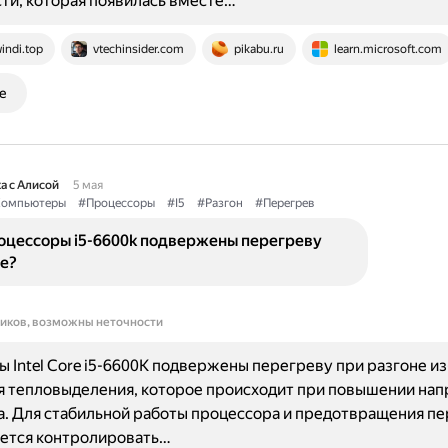
ти, которая появилась вместе…
indi.top
vtechinsider.com
pikabu.ru
learn.microsoft.com
е
а с Алисой
5 мая
омпьютеры
#Процессоры
#I5
#Разгон
#Перегрев
оцессоры i5-6600k подвержены перегреву
е?
ников, возможны неточности
 Intel Core i5-6600K подвержены перегреву при разгоне из
я тепловыделения, которое происходит при повышении на
. Для стабильной работы процессора и предотвращения п
ется контролировать…