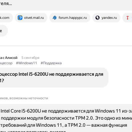
теля…
k.com
otvet.mail.ru
forum.happypc.ru
yandex.ru
е
а с Алисой
5 сентября
оцессор
#Windows11
#Поддержка
цессор Intel i5-6200U не поддерживается для
1?
ников, возможны неточности
Intel Core i5-6200U не поддерживается для Windows 11 из-з
 поддержки модуля безопасности TPM 2.0. Это одно из ми
требований для Windows 11, а TPM 2.0 — важная функция