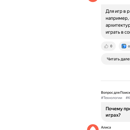
Для игр в 
например, 
архитектур
играть в 
0
o
Читать дале
Вопрос для Поиск
#Технологии
#К
Почему про
играх?
Алиса