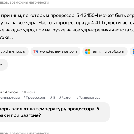
ников, возможны неточности
причины, по которым процессор i5-12450H может быть огр
узка на все ядра. Частота процессора до 4,4 ГГц достигаетс
ке на одно ядро, при нагрузке на все ядра средняя частота 
рузка…
lub.dns-shop.ru
www.techreviewer.com
learn.microsoft.com
е
а с Алисой
10 июня
омпьютеры
#Процессоры
#I5
#Разгон
#Температура
оры влияют на температуру процессора i5-
рах и при разгоне?
ников, возможны неточности