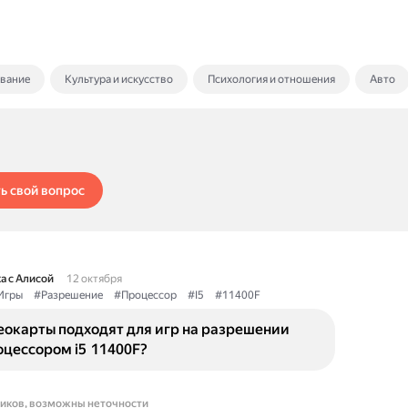
ование
Культура и искусство
Психология и отношения
Авто
ь свой вопрос
а с Алисой
12 октября
Игры
#Разрешение
#Процессор
#I5
#11400F
еокарты подходят для игр на разрешении
оцессором i5 11400F?
ников, возможны неточности