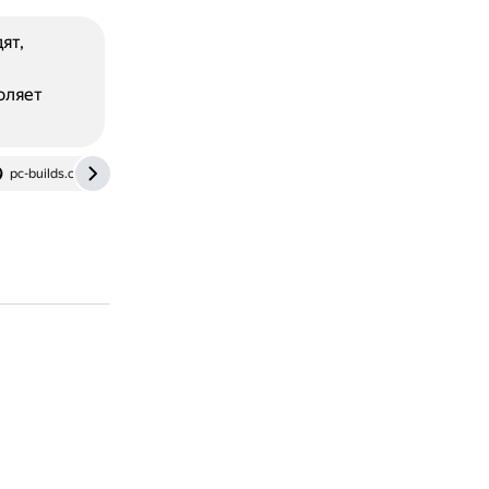
ят,
оляет
pc-builds.com
overclockers.ru