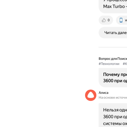
Max Turbo —
0
w
Читать дале
Вопрос для Поиск
#Технологии
#К
Почему про
3600 при о
Алиса
На основе источ
Нельзя одн
3600 при о
системы ох