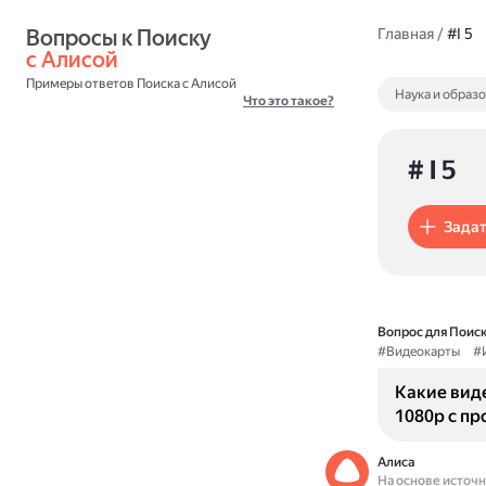
Вопросы к Поиску 
Главная
/
#I 5
с Алисой
Примеры ответов Поиска с Алисой
Наука и образ
Что это такое?
# I 5
Задат
Вопрос для Поиск
#Видеокарты
#
Какие вид
1080p с пр
Алиса
На основе источ