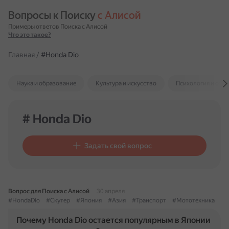
Вопросы к Поиску 
с Алисой
Примеры ответов Поиска с Алисой
Что это такое?
Главная
/
#Honda Dio
Наука и образование
Культура и искусство
Психология и отн
# Honda Dio
Задать свой вопрос
Вопрос для Поиска с Алисой
30 апреля
#HondaDio
#Скутер
#Япония
#Азия
#Транспорт
#Мототехника
Почему Honda Dio остается популярным в Японии