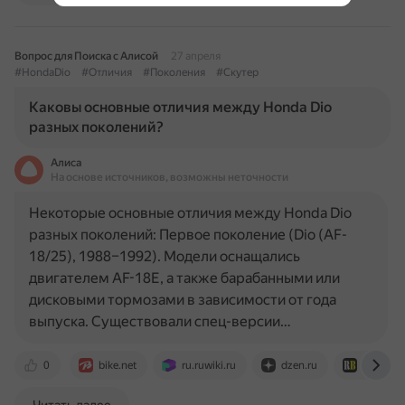
Вопрос для Поиска с Алисой
27 апреля
#HondaDio
#Отличия
#Поколения
#Скутер
Каковы основные отличия между Honda Dio
разных поколений?
Алиса
На основе источников, возможны неточности
Некоторые основные отличия между Honda Dio
разных поколений: Первое поколение (Dio (AF-
18/25), 1988–1992). Модели оснащались
двигателем AF-18E, а также барабанными или
дисковыми тормозами в зависимости от года
выпуска. Существовали спец-версии…
0
bike.net
ru.ruwiki.ru
dzen.ru
real-bike