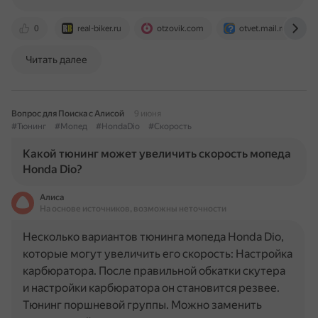
0
real-biker.ru
otzovik.com
otvet.mail.ru
Читать далее
Вопрос для Поиска с Алисой
9 июня
#Тюнинг
#Мопед
#HondaDio
#Скорость
Какой тюнинг может увеличить скорость мопеда
Honda Dio?
Алиса
На основе источников, возможны неточности
Несколько вариантов тюнинга мопеда Honda Dio,
которые могут увеличить его скорость: Настройка
карбюратора. После правильной обкатки скутера
и настройки карбюратора он становится резвее.
Тюнинг поршневой группы. Можно заменить