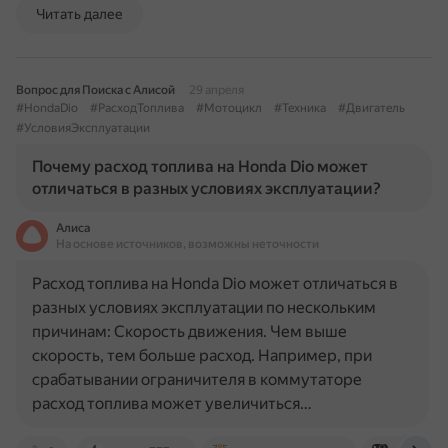
Читать далее
Вопрос для Поиска с Алисой
29 апреля
#HondaDio
#РасходТоплива
#Мотоцикл
#Техника
#Двигатель
#УсловияЭксплуатации
Почему расход топлива на Honda Dio может
отличаться в разных условиях эксплуатации?
Алиса
На основе источников, возможны неточности
Расход топлива на Honda Dio может отличаться в
разных условиях эксплуатации по нескольким
причинам: Скорость движения. Чем выше
скорость, тем больше расход. Например, при
срабатывании ограничителя в коммутаторе
расход топлива может увеличиться…