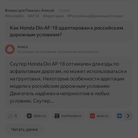
Вопрос для Поиска с Алисой
16 мая
#HondaDio
#AF18
#Адаптация
#РоссийскиеДорожныеУсловия
Как Honda Dio AF-18 адаптирован к российским
дорожным условиям?
Алиса
На основе источников, возможны неточности
Скутер Honda Dio AF-18 оптимален для езды по
асфальтовым дорогам, но может использоваться и
на грунтовых. Некоторые особенности адаптации
модели к российским дорожным условиям:
Двигатель надёжен и неприхотлив в любых
условиях. Скутер…
0
dzen.ru
ironhorse.ru
auto.ru
vk.com
Читать далее