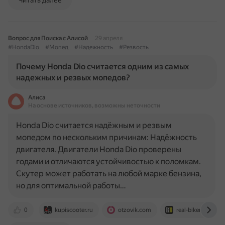
Читать далее
Вопрос для Поиска с Алисой
29 апреля
#HondaDio
#Мопед
#Надежность
#Резвость
Почему Honda Dio считается одним из самых
надежных и резвых мопедов?
Алиса
На основе источников, возможны неточности
Honda Dio считается надёжным и резвым
мопедом по нескольким причинам: Надёжность
двигателя. Двигатели Honda Dio проверены
годами и отличаются устойчивостью к поломкам.
Скутер может работать на любой марке бензина,
но для оптимальной работы…
0
kupiscooter.ru
otzovik.com
real-biker.ru