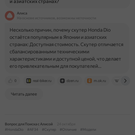
и азиатских странах?
Алиса
На основе источников, возможны неточности
Несколько причин, почему скутер Honda Dio
остаётся популярным в Японии и азиатских
странах: Доступная стоимость. Скутер отличается
сбалансированными техническими
характеристиками и доступной ценой, что делает
его привлекательным для покупателей…
0
real-biker.ru
dzen.ru
m.ok.ru
ru.wikip
Читать далее
Вопрос для Поиска с Алисой
24 октября
#HondaDio
#AF34
#Скутер
#Отличие
#Модели