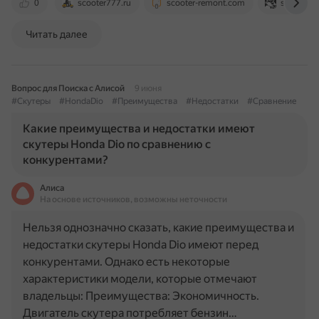
0
scooter777.ru
scooter-remont.com
scooter-cl
Читать далее
Вопрос для Поиска с Алисой
9 июня
#Скутеры
#HondaDio
#Преимущества
#Недостатки
#Сравнение
Какие преимущества и недостатки имеют
скутеры Honda Dio по сравнению с
конкурентами?
Алиса
На основе источников, возможны неточности
Нельзя однозначно сказать, какие преимущества и
недостатки скутеры Honda Dio имеют перед
конкурентами. Однако есть некоторые
характеристики модели, которые отмечают
владельцы: Преимущества: Экономичность.
Двигатель скутера потребляет бензин…