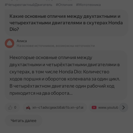
#ЧетырехтактныйДвигатель
#Отличия
#Мототехника
Какие основные отличия между двухтактными и
четырехтактными двигателями в скутерах Honda
Dio?
Алиса
На основе источников, возможны неточности
Некоторые основные отличия между
двухтактными и четырёхтактными двигателями в
скутерах, в том числе Honda Dio: Количество
ходов поршня и оборотов коленвала за один цикл.
В четырёхтактном двигателе один рабочий ход
приходится на два оборота…
0
xn--c1adscgeacb8ab1b.xn--p1ai
www.youtube.com
Читать далее