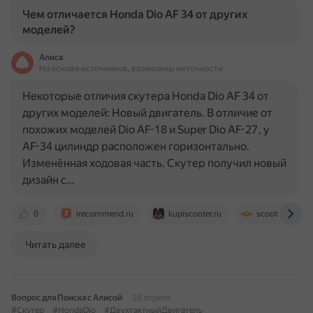
Чем отличается Honda Dio AF 34 от других
моделей?
Алиса
На основе источников, возможны неточности
Некоторые отличия скутера Honda Dio AF 34 от
других моделей: Новый двигатель. В отличие от
похожих моделей Dio AF-18 и Super Dio AF-27, у
AF-34 цилиндр расположен горизонтально.
Изменённая ходовая часть. Скутер получил новый
дизайн с…
0
irecommend.ru
kupiscooter.ru
scooter-zip.ru
Читать далее
Вопрос для Поиска с Алисой
28 апреля
#Скутер
#HondaDio
#ДвухтактныйДвигатель