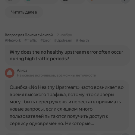
Читать далее
Вопрос для Поиска с Алисой
2 ноября
#Network
#Traffic
#Error
#Upstream
#Health
Why does the no healthy upstream error often occur
during high traffic periods?
Алиса
На основе источников, возможны неточности
Ошибка «No Healthy Upstream» часто возникает во
время высокого трафика, потому что серверы
могут быть перегружены и перестать принимать
новые запросы, если слишком много
пользователей пытаются получить доступ к
сервису одновременно. Некоторые…