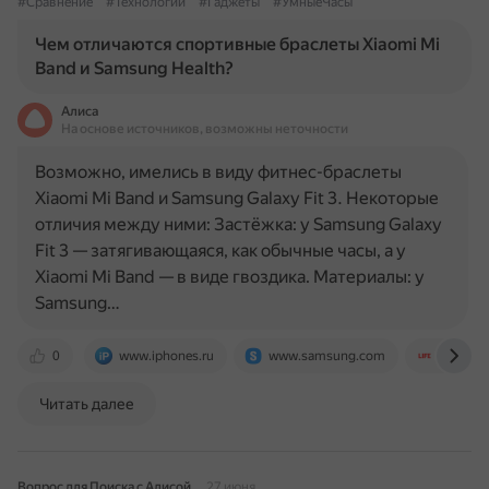
#Сравнение
#Технологии
#Гаджеты
#УмныеЧасы
Чем отличаются спортивные браслеты Xiaomi Mi
Band и Samsung Health?
Алиса
На основе источников, возможны неточности
Возможно, имелись в виду фитнес-браслеты
Xiaomi Mi Band и Samsung Galaxy Fit 3. Некоторые
отличия между ними: Застёжка: у Samsung Galaxy
Fit 3 — затягивающаяся, как обычные часы, а у
Xiaomi Mi Band — в виде гвоздика. Материалы: у
Samsung…
0
www.iphones.ru
www.samsung.com
life.ru
Читать далее
Вопрос для Поиска с Алисой
27 июня