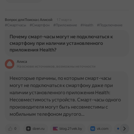
Вопрос для Поиска с Алисой
17 марта
#Смартчасы
#Смартфон
#Приложение
#Health
#Подключение
Почему смарт-часы могут не подключаться к
смартфону при наличии установленного
приложения Health?
Алиса
На основе источников, возможны неточности
Некоторые причины, по которым смарт-часы
могут не подключаться к смартфону даже при
наличии установленного приложения Health:
Несовместимость устройств. Смарт-часы одного
производителя могут быть несовместимы с
мобильным телефоном другого…
0
dzen.ru
blog.21vek.by
vk.com
www.f