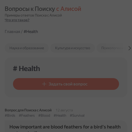
Вопросы к Поиску 
с Алисой
Примеры ответов Поиска с Алисой
Что это такое?
Главная
/
#Health
Наука и образование
Культура и искусство
Психология и отн
# Health
Задать свой вопрос
Вопрос для Поиска с Алисой
12 августа
#Birds
#Feathers
#Blood
#Health
#Survival
How important are blood feathers for a bird's health