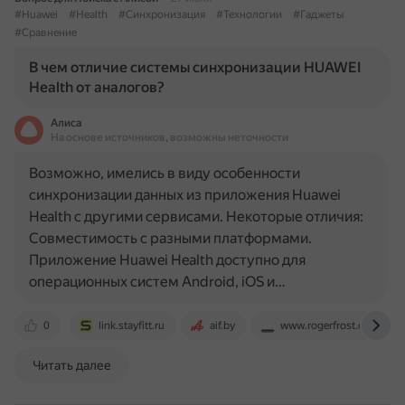
#Huawei
#Health
#Синхронизация
#Технологии
#Гаджеты
#Сравнение
В чем отличие системы синхронизации HUAWEI
Health от аналогов?
Алиса
На основе источников, возможны неточности
Возможно, имелись в виду особенности
синхронизации данных из приложения Huawei
Health с другими сервисами. Некоторые отличия:
Совместимость с разными платформами.
Приложение Huawei Health доступно для
операционных систем Android, iOS и…
0
link.stayfitt.ru
aif.by
www.rogerfrost.com
Читать далее