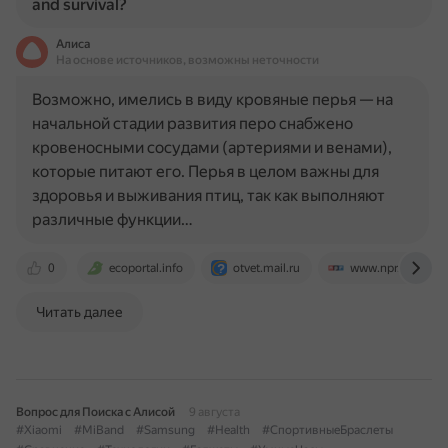
and survival?
Алиса
На основе источников, возможны неточности
Возможно, имелись в виду кровяные перья — на
начальной стадии развития перо снабжено
кровеносными сосудами (артериями и венами),
которые питают его. Перья в целом важны для
здоровья и выживания птиц, так как выполняют
различные функции…
0
ecoportal.info
otvet.mail.ru
www.npr.org
Читать далее
Вопрос для Поиска с Алисой
9 августа
#Xiaomi
#MiBand
#Samsung
#Health
#СпортивныеБраслеты