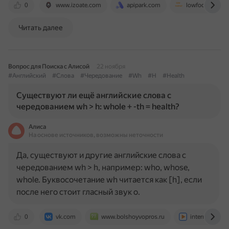
0
www.izoate.com
apipark.com
lowfodmapeati
Читать далее
Вопрос для Поиска с Алисой
22 ноября
#Английский
#Слова
#Чередование
#Wh
#H
#Health
Существуют ли ещё английские слова с
чередованием wh > h: whole + -th = health?
Алиса
На основе источников, возможны неточности
Да, существуют и другие английские слова с
чередованием wh > h, например: who, whose,
whole. Буквосочетание wh читается как [h], если
после него стоит гласный звук o.
0
vk.com
www.bolshoyvopros.ru
interneturok.r