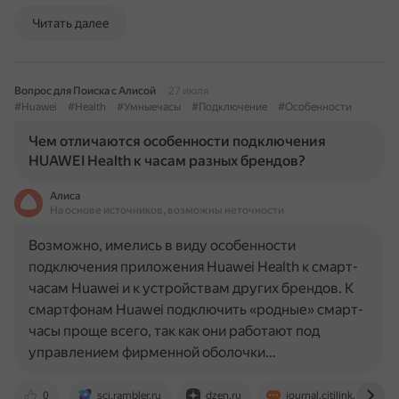
Читать далее
Вопрос для Поиска с Алисой
27 июля
#Huawei
#Health
#Умныечасы
#Подключение
#Особенности
Чем отличаются особенности подключения
HUAWEI Health к часам разных брендов?
Алиса
На основе источников, возможны неточности
Возможно, имелись в виду особенности
подключения приложения Huawei Health к смарт-
часам Huawei и к устройствам других брендов. К
смартфонам Huawei подключить «родные» смарт-
часы проще всего, так как они работают под
управлением фирменной оболочки…
0
sci.rambler.ru
dzen.ru
journal.citilink.ru