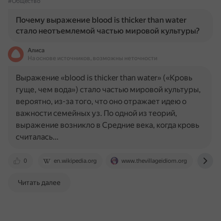
#Общество
Почему выражение blood is thicker than water
стало неотъемлемой частью мировой культуры?
Алиса
На основе источников, возможны неточности
Выражение «blood is thicker than water» («Кровь
гуще, чем вода») стало частью мировой культуры,
вероятно, из-за того, что оно отражает идею о
важности семейных уз. По одной из теорий,
выражение возникло в Средние века, когда кровь
считалась…
0
en.wikipedia.org
www.thevillageidiom.org
vk
Читать далее