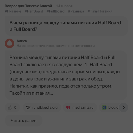
Вопрос для Поиска с Алисой
14 января
#Питание
#HalfBoard
#FullBoard
#Разница
#ТипыПитания
В чем разница между типами питания Half Board
и Full Board?
Алиса
На основе источников, возможны неточности
Разница между типами питания Half Board и Full
Board заключается в следующем: 1. Half Board
(полупансион) предполагает приём пищи дважды
в день: завтрак и ужин или завтрак и обед.
Напитки, как правило, подаются только утром.
Такой тип питания…
0
ru.wikipedia.org
media.mts.ru
blog.ostrovok.r
Читать далее