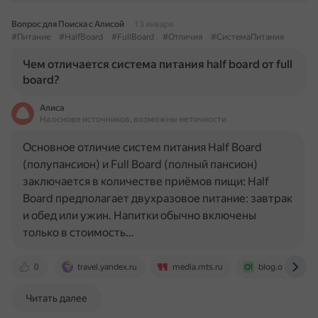
Вопрос для Поиска с Алисой
13 января
#Питание
#HalfBoard
#FullBoard
#Отличия
#СистемаПитания
Чем отличается система питания half board от full
board?
Алиса
На основе источников, возможны неточности
Основное отличие систем питания Half Board
(полупансион) и Full Board (полный пансион)
заключается в количестве приёмов пищи: Half
Board предполагает двухразовое питание: завтрак
и обед или ужин. Напитки обычно включены
только в стоимость…
0
travel.yandex.ru
media.mts.ru
blog.ostrovok.r
Читать далее