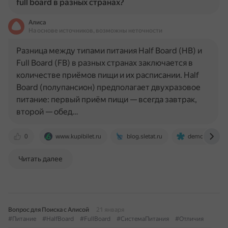
full board в разных странах?
Алиса
На основе источников, возможны неточности
Разница между типами питания Half Board (HB) и
Full Board (FB) в разных странах заключается в
количестве приёмов пищи и их расписании. Half
Board (полупансион) предполагает двухразовое
питание: первый приём пищи — всегда завтрак,
второй — обед…
0
www.kupibilet.ru
blog.sletat.ru
democratiahote
Читать далее
Вопрос для Поиска с Алисой
21 января
#Питание
#HalfBoard
#FullBoard
#СистемаПитания
#Отличия