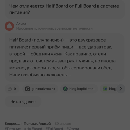
Чем отличается Half Board от Full Board в системе
питания?
Алиса
На основе источников, возможны неточности
Half Board (полупансион) — это двухразовое
питание: первый приём пищи — всегда завтрак,
второй — обед или ужин. Как правило, отели
предлагают систему «завтрак + ужин», но иногда
можно договориться, чтобы сервировали обед.
Напитки обычно включены…
0
guruturizma.ru
blog.kupibilet.ru
blog.ostrovok
Читать далее
Вопрос для Поиска с Алисой
30 апреля
#Питание
#HalfBoard
#FullBoard
#Отели