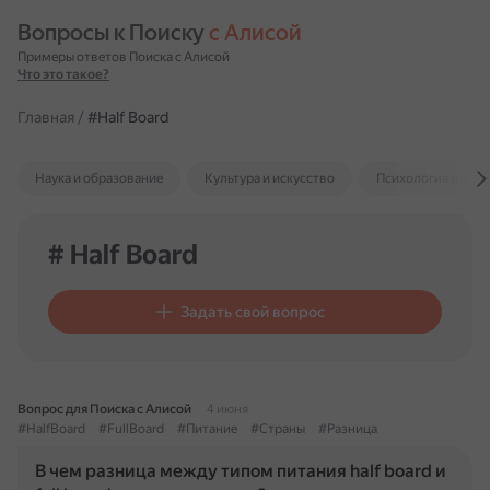
Вопросы к Поиску 
с Алисой
Примеры ответов Поиска с Алисой
Что это такое?
Главная
/
#Half Board
Наука и образование
Культура и искусство
Психология и отн
# Half Board
Задать свой вопрос
Вопрос для Поиска с Алисой
4 июня
#HalfBoard
#FullBoard
#Питание
#Страны
#Разница
В чем разница между типом питания half board и