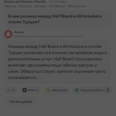
Вопрос для Поиска с Алисой
29 сентября
#Жилье
#Турция
#Отели
#HalfBoard
#AllInclusive
В чем разница между Half Board и All Inclusive в
отелях Турции?
Алиса
На основе источников, возможны неточности
Разница между Half Board и All Inclusive в отелях
Турции заключается в количестве приёмов пищи и
дополнительных услуг. Half Board (полупансион)
включает два приёма пищи: обычно завтрак и
ужин. Обед отсутствует, напитки за ужином часто
оплачиваются…
0
dzen.ru
www.nur.kz
blog.ostrovok.ru
Читать далее