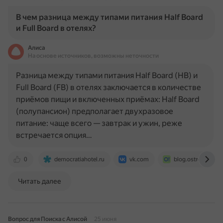
В чем разница между типами питания Half Board
и Full Board в отелях?
Алиса
На основе источников, возможны неточности
Разница между типами питания Half Board (HB) и
Full Board (FB) в отелях заключается в количестве
приёмов пищи и включенных приёмах: Half Board
(полупансион) предполагает двухразовое
питание: чаще всего — завтрак и ужин, реже
встречается опция…
0
democratiahotel.ru
vk.com
blog.ostrovok.ru
Читать далее
Вопрос для Поиска с Алисой
25 июня