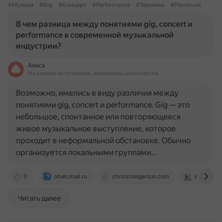
#Музыка
#Gig
#Концерт
#Performance
#Термины
#Различия
В чем разница между понятиями gig, concert и
performance в современной музыкальной
индустрии?
Алиса
На основе источников, возможны неточности
Возможно, имелись в виду различия между
понятиями gig, concert и performance. Gig — это
небольшое, спонтанное или повторяющееся
живое музыкальное выступление, которое
проходит в неформальной обстановке. Обычно
организуется локальными группами…
0
otvet.mail.ru
christmasgenius.com
inspiredo
Читать далее