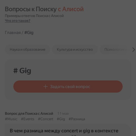
Вопросы к Поиску 
с Алисой
Примеры ответов Поиска с Алисой
Что это такое?
Главная
/
#Gig
Наука и образование
Культура и искусство
Психология и отн
# Gig
Задать свой вопрос
Вопрос для Поиска с Алисой
11 мая
#Music
#Events
#Concert
#Gig
#Разница
В чем разница между concert и gig в контексте