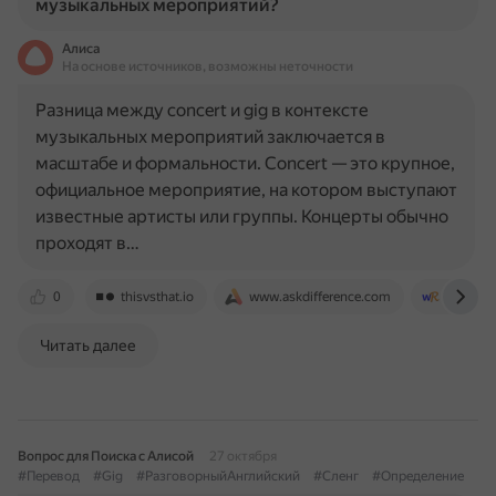
музыкальных мероприятий?
Алиса
На основе источников, возможны неточности
Разница между concert и gig в контексте
музыкальных мероприятий заключается в
масштабе и формальности. Concert — это крупное,
официальное мероприятие, на котором выступают
известные артисты или группы. Концерты обычно
проходят в…
0
thisvsthat.io
www.askdifference.com
forum.w
Читать далее
Вопрос для Поиска с Алисой
27 октября
#Перевод
#Gig
#РазговорныйАнглийский
#Сленг
#Определение