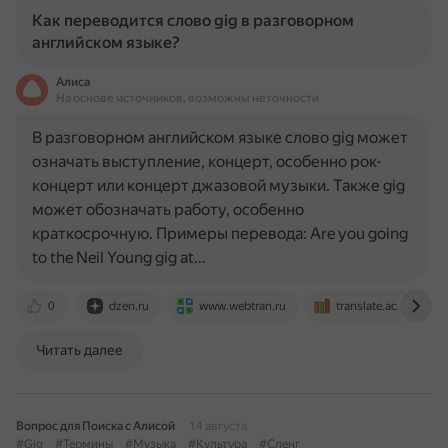
Как переводится слово gig в разговорном
английском языке?
Алиса
На основе источников, возможны неточности
В разговорном английском языке слово gig может
означать выступление, концерт, особенно рок-
концерт или концерт джазовой музыки. Также gig
может обозначать работу, особенно
краткосрочную. Примеры перевода: Are you going
to the Neil Young gig at…
0
dzen.ru
www.webtran.ru
translate.academic.r
Читать далее
Вопрос для Поиска с Алисой
14 августа
#Gig
#Термины
#Музыка
#Культура
#Сленг