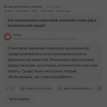
Вопрос для Поиска с Алисой
14 сентября
#Сленг
#Музыка
#Gig
#Лексика
#Культура
Как развивалось сленговое значение слова gig в
музыкальной среде?
Алиса
На основе источников, возможны неточности
Сленговое значение слова gig в музыкальной
среде развивалось из использования в речи
джазовых музыкантов. Изначально gig означало
представление, за которое исполнители получали
оплату. Существует несколько теорий,
объясняющих, как слово приобрело…
0
www.multitran.com
www.correctenglish.ru
ot
Читать далее