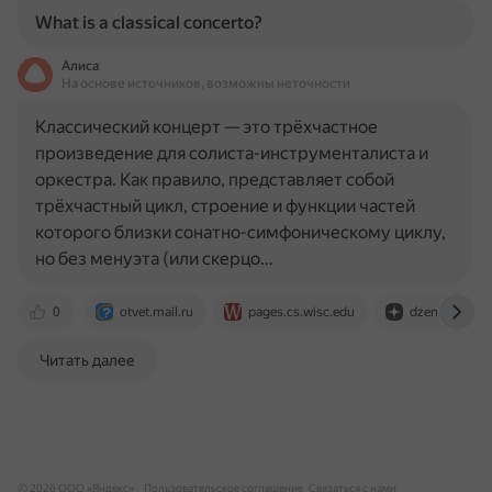
What is a classical concerto?
Алиса
На основе источников, возможны неточности
Классический концерт — это трёхчастное
произведение для солиста-инструменталиста и
оркестра. Как правило, представляет собой
трёхчастный цикл, строение и функции частей
которого близки сонатно-симфоническому циклу,
но без менуэта (или скерцо…
0
otvet.mail.ru
pages.cs.wisc.edu
dzen.ru
Читать далее
© 2026 ООО «Яндекс»
Пользовательское соглашение
Связаться с нами