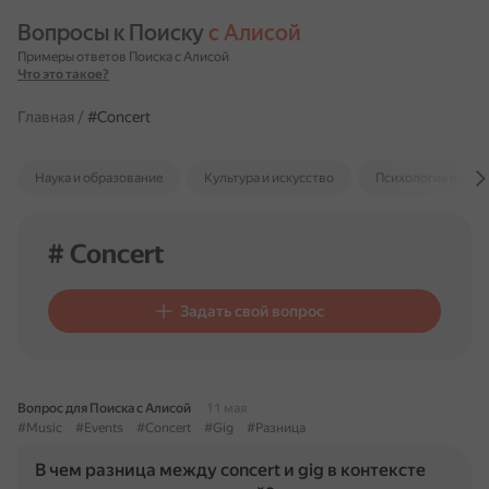
Вопросы к Поиску 
с Алисой
Примеры ответов Поиска с Алисой
Что это такое?
Главная
/
#Concert
Наука и образование
Культура и искусство
Психология и отн
# Concert
Задать свой вопрос
Вопрос для Поиска с Алисой
11 мая
#Music
#Events
#Concert
#Gig
#Разница
В чем разница между concert и gig в контексте