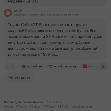
моделей Celica?
Алиса
На основе источников, возможны неточности
Toyota Celica GT-Four отличается от других
моделей Celica рядом особенностей: Кузов. Все
экспортные модели GT-Four имеют широкий кузов
лифтбэк с расклешенными крыльями. Среди
японских моделей также был доступен обычный
или узкий кузов с 1989 по…
0
ru.ruwiki.ru
en.wikipedia.org
auto.ru
Читать далее
Вопрос для Поиска с Алисой
14 октября
#Авто
#Toyota
#Celica
#GTFour
#ST165
#Особенности