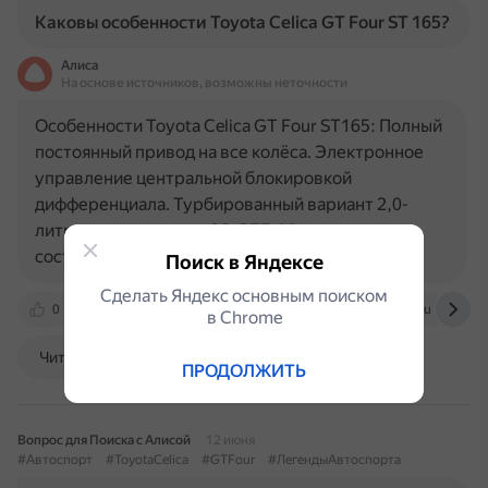
Каковы особенности Toyota Celica GT Four ST 165?
Алиса
На основе источников, возможны неточности
Особенности Toyota Celica GT Four ST165: Полный
постоянный привод на все колёса. Электронное
управление центральной блокировкой
дифференциала. Турбированный вариант 2,0-
литрового двигателя 3S-GTE. Мощность
составляла 190 л.с. (142 кВт…
Поиск в Яндексе
Сделать Яндекс основным поиском
0
pikabu.ru
ru.ruwiki.ru
www.drive2.ru
в Сhrome
Читать далее
ПРОДОЛЖИТЬ
Вопрос для Поиска с Алисой
12 июня
#Автоспорт
#ToyotaCelica
#GTFour
#ЛегендыАвтоспорта