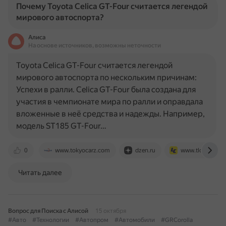
Почему Toyota Celica GT-Four считается легендой
мирового автоспорта?
Алиса
На основе источников, возможны неточности
Toyota Celica GT-Four считается легендой
мирового автоспорта по нескольким причинам:
Успехи в ралли. Celica GT-Four была создана для
участия в чемпионате мира по ралли и оправдала
вложенные в неё средства и надежды. Например,
модель ST185 GT-Four…
0
www.tokyocarz.com
dzen.ru
www.tlcc.ru
Читать далее
Вопрос для Поиска с Алисой
15 октября
#Авто
#Технологии
#Автопром
#Автомобили
#GRCorolla