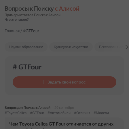
Вопросы к Поиску 
с Алисой
Примеры ответов Поиска с Алисой
Что это такое?
Главная
/
#GTFour
Наука и образование
Культура и искусство
Психология и отн
# GTFour
Задать свой вопрос
Вопрос для Поиска с Алисой
29 сентября
#ToyotaCelica
#GTFour
#Автомобили
#Отличия
#Модели
Чем Toyota Celica GT Four отличается от других