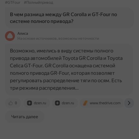
#GTFour
#Полныйпривод
В чем разница между GR Corolla и GT-Four по
системе полного привода?
Алиса
На основе источников, возможны неточности
Возможно, имелись в виду системы полного
привода автомобилей Toyota GR Corolla и Toyota
Celica GT-Four. GR Corolla оснащена системой
полного привода GR-Four, которая позволяет
регулировать распределение тяги по осям. Есть
три режима распределения…
0
dzen.ru
dzen.ru
www.thedrive.com
w
Читать далее