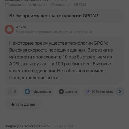
#Технологии
#Интернет
#Телефония
#GPON
В чём преимущества технологии GPON?
Алиса
На основе источников, возможны неточности
Некоторые преимущества технологии GPON:
Высокая скорость передачи данных. Загрузка из
интернета происходит в 10 раз быстрее, чем по
ADSL, а выгрузка — в 100 раз быстрее. Высокое
качество соединения. Нет обрывов и помех.
Предоставление всего…
0
help.mgts.ru
dzen.ru
101internet.ru
Читать далее
Вопрос для Поиска с Алисой
27 февраля