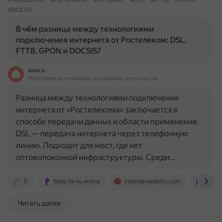
#Технологии
#Ростелеком
#Интернет
#DSL
#FTTB
#GPON
#DOCSIS
В чём разница между технологиями
подключения интернета от Ростелеком: DSL,
FTTB, GPON и DOCSIS?
Алиса
На основе источников, возможны неточности
Разница между технологиями подключения
интернета от «Ростелекома» заключается в
способе передачи данных и области применения:
DSL — передача интернета через телефонную
линию. Подходит для мест, где нет
оптоволоконной инфраструктуры. Среди…
0
blog.rtk-ru.online
internetnadachu.com
rt-pro
Читать далее