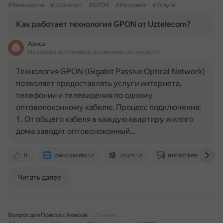
#Технологии
#Uztelecom
#GPON
#Интернет
#Услуги
Как работает технология GPON от Uztelecom?
Алиса
На основе источников, возможны неточности
Технология GPON (Gigabit Passive Optical Network)
позволяет предоставлять услуги интернета,
телефонии и телевидения по одному
оптоволоконному кабелю. Процесс подключения:
1. От общего кабеля в каждую квартиру жилого
дома заводят оптоволоконный…
0
www.gazeta.uz
uzum.uz
rustashkent.com
Читать далее
Вопрос для Поиска с Алисой
21 июня