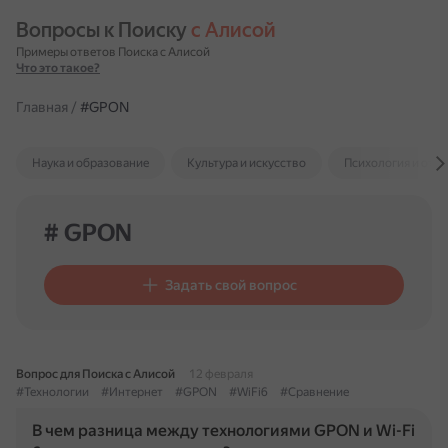
Вопросы к Поиску 
с Алисой
Примеры ответов Поиска с Алисой
Что это такое?
Главная
/
#GPON
Наука и образование
Культура и искусство
Психология и отн
# GPON
Задать свой вопрос
Вопрос для Поиска с Алисой
12 февраля
#Технологии
#Интернет
#GPON
#WiFi6
#Сравнение
В чем разница между технологиями GPON и Wi-Fi