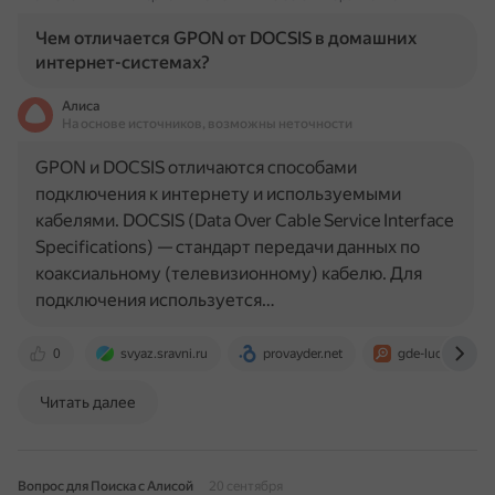
Чем отличается GPON от DOCSIS в домашних
интернет-системах?
Алиса
На основе источников, возможны неточности
GPON и DOCSIS отличаются способами
подключения к интернету и используемыми
кабелями. DOCSIS (Data Over Cable Service Interface
Specifications) — стандарт передачи данных по
коаксиальному (телевизионному) кабелю. Для
подключения используется…
0
svyaz.sravni.ru
provayder.net
gde-luchshe.ru
Читать далее
Вопрос для Поиска с Алисой
20 сентября