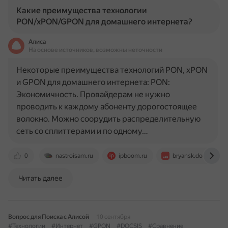
Какие преимущества технологии
PON/xPON/GPON для домашнего интернета?
Алиса
На основе источников, возможны неточности
Некоторые преимущества технологий PON, xPON
и GPON для домашнего интернета: PON:
Экономичность. Провайдерам не нужно
проводить к каждому абоненту дорогостоящее
волокно. Можно соорудить распределительную
сеть со сплиттерами и по одному…
0
nastroisam.ru
ipboom.ru
bryansk.dom.ru
Читать далее
Вопрос для Поиска с Алисой
10 сентября
#Технологии
#Интернет
#GPON
#DOCSIS
#Сравнение