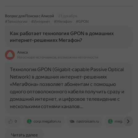
Вопрос для Поиска с Алисой
21 декабря
#Технологии
#Интернет
#Мегафон
#GPON
Как работает технология GPON в домашних
интернет-решениях Мегафон?
Алиса
На основе источников, возможны неточности
Технология GPON (Gigabit‑capable Passive Optical
Network) в домашних интернет-решениях
«МегаФона» позволяет абонентам с помощью
одного оптоволоконного кабеля получить сразу и
домашний интернет, и цифровое телевидение с
несколькими сотнями каналов…
0
corp.megafon.ru
nastroisam.ru
megafona.ru
Читать далее