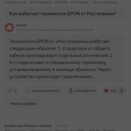
#Технологии
#Ростелеком
#GPON
#Интернет
#СотоваяСвязь
Как работает технология GPON от Ростелеком?
Алиса
На основе источников, возможны неточности
Технология GPON от «Ростелекома» работает
следующим образом: 1. К квартире от общего
кабеля прокладывают отдельный оптический. 2.
Его подключают к специальному терминалу,
устанавливаемому в жилище абонента. Через
устройство происходит подключение…
0
www.topnomer.ru
provayder.net
internetnad
Читать далее
Вопрос для Поиска с Алисой
30 июля