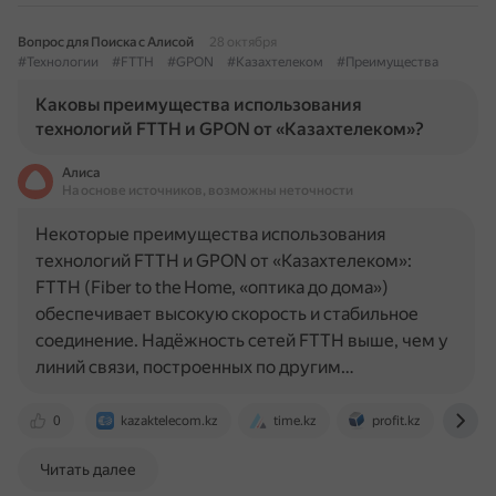
Вопрос для Поиска с Алисой
28 октября
#Технологии
#FTTH
#GPON
#Казахтелеком
#Преимущества
Каковы преимущества использования
технологий FTTH и GPON от «Казахтелеком»?
Алиса
На основе источников, возможны неточности
Некоторые преимущества использования
технологий FTTH и GPON от «Казахтелеком»:
FTTH (Fiber to the Home, «оптика до дома»)
обеспечивает высокую скорость и стабильное
соединение. Надёжность сетей FTTH выше, чем у
линий связи, построенных по другим…
0
kazaktelecom.kz
time.kz
profit.kz
tel
Читать далее