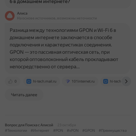
6 в домашнем интернете?
Алиса
На основе источников, возможны неточности
Разница между технологиями GPON и Wi-Fi 6 в
домашнем интернете заключается в способе
подключения и характеристиках соединения.
GPON — это пассивная оптическая сеть, при
которой оптоволоконный кабель прокладывают
непосредственно от сервера…
0
hi-tech.mail.ru
101internet.ru
hi-tech.mail.ru
Читать далее
Вопрос для Поиска с Алисой
23 октября
#Технологии
#Интернет
#PON
#xPON
#GPON
#Преимущества