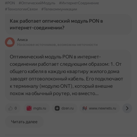
#PON
#ОптическийМодуль
#ИнтернетСоединение
#ТехнологииСвязи
#Телекоммуникации
Как работает оптический модуль PON в
интернет-соединении?
Алиса
На основе источников, возможны неточности
Оптимический модуль PON в интернет-
соединении работает следующим образом: 1. От
общего кабеля в каждую квартиру жилого дома
заводят оптоволоконный кабель. Его подключают
к терминалу (модулю ONT), который внешне
похож на обычный роутер, но вместо…
0
mgts.ru
dzen.ru
www.newnets.ru
pro
Читать далее