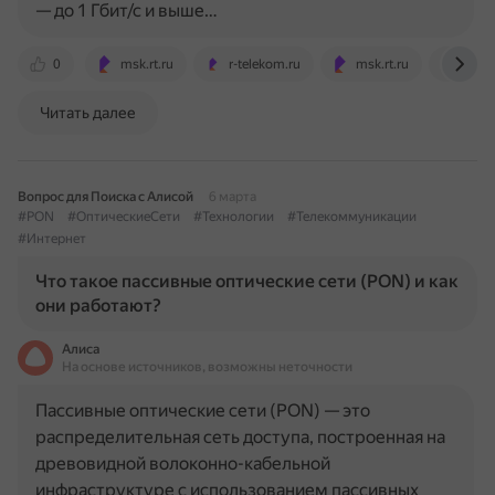
— до 1 Гбит/с и выше…
0
msk.rt.ru
r-telekom.ru
msk.rt.ru
spb-r
Читать далее
Вопрос для Поиска с Алисой
6 марта
#PON
#ОптическиеСети
#Технологии
#Телекоммуникации
#Интернет
Что такое пассивные оптические сети (PON) и как
они работают?
Алиса
На основе источников, возможны неточности
Пассивные оптические сети (PON) — это
распределительная сеть доступа, построенная на
древовидной волоконно-кабельной
инфраструктуре с использованием пассивных