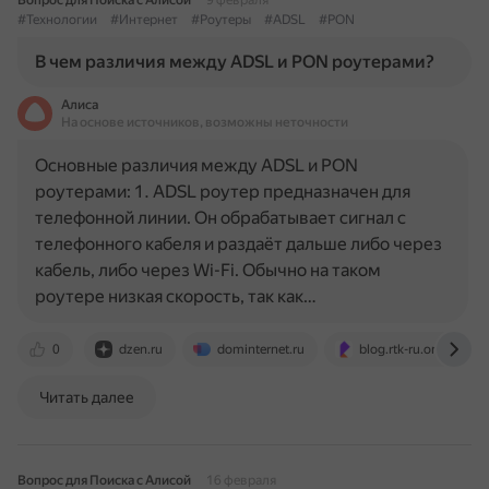
Вопрос для Поиска с Алисой
9 февраля
#Технологии
#Интернет
#Роутеры
#ADSL
#PON
В чем различия между ADSL и PON роутерами?
Алиса
На основе источников, возможны неточности
Основные различия между ADSL и PON
роутерами: 1. ADSL роутер предназначен для
телефонной линии. Он обрабатывает сигнал с
телефонного кабеля и раздаёт дальше либо через
кабель, либо через Wi-Fi. Обычно на таком
роутере низкая скорость, так как…
0
dzen.ru
dominternet.ru
blog.rtk-ru.online
Читать далее
Вопрос для Поиска с Алисой
16 февраля