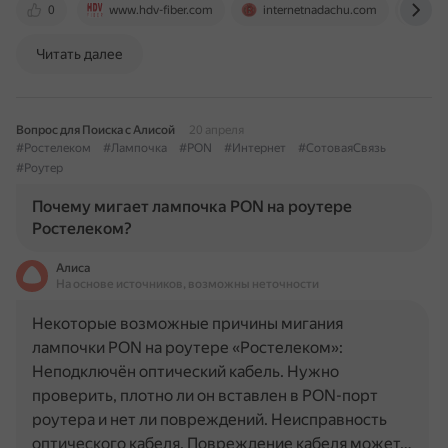
0
www.hdv-fiber.com
internetnadachu.com
vk.
Читать далее
Вопрос для Поиска с Алисой
20 апреля
#Ростелеком
#Лампочка
#PON
#Интернет
#СотоваяСвязь
#Роутер
Почему мигает лампочка PON на роутере
Ростелеком?
Алиса
На основе источников, возможны неточности
Некоторые возможные причины мигания
лампочки PON на роутере «Ростелеком»:
Неподключён оптический кабель. Нужно
проверить, плотно ли он вставлен в PON-порт
роутера и нет ли повреждений. Неисправность
оптического кабеля. Повреждение кабеля может…