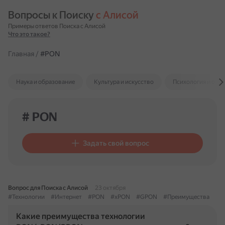
Вопросы к Поиску 
с Алисой
Примеры ответов Поиска с Алисой
Что это такое?
Главная
/
#PON
Наука и образование
Культура и искусство
Психология и отн
# PON
Задать свой вопрос
Вопрос для Поиска с Алисой
23 октября
#Технологии
#Интернет
#PON
#xPON
#GPON
#Преимущества
Какие преимущества технологии