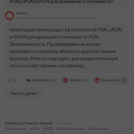
PON/xPON/GPON для домашнего интернета?
Алиса
На основе источников, возможны неточности
Некоторые преимущества технологий PON, xPON
и GPON для домашнего интернета: PON:
Экономичность. Провайдерам не нужно
проводить к каждому абоненту дорогостоящее
волокно. Можно соорудить распределительную
сеть со сплиттерами и по одному…
0
nastroisam.ru
ipboom.ru
bryansk.dom.ru
Читать далее
Вопрос для Поиска с Алисой
20 апреля
#Технологии
#50G
#PON
#Преимущества
#Сравнение