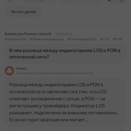
Читать далее
Вопрос для Поиска с Алисой
7 февраля
#Технологии
#Телекоммуникации
#ОптическаяСеть
#LOS
#PON
В чем разница между индикаторами LOS и PON в
оптической сети?
Алиса
На основе источников, возможны неточности
Разница между индикаторами LOS и PON в
оптической сети заключается в том, что LOS
отвечает за соединение с сетью, а PON — за
регистрацию у провайдера. Индикатор LOS
указывает, подключено ли внешнее оптоволокно.
Если он горит красным или мигает…