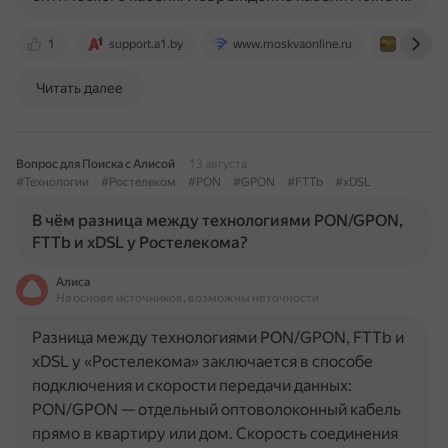
1
support.a1.by
www.moskvaonline.ru
help-wifi
Читать далее
Вопрос для Поиска с Алисой
13 августа
#Технологии
#Ростелеком
#PON
#GPON
#FTTb
#xDSL
В чём разница между технологиями PON/GPON,
FTTb и xDSL у Ростелекома?
Алиса
На основе источников, возможны неточности
Разница между технологиями PON/GPON, FTTb и
xDSL у «Ростелекома» заключается в способе
подключения и скорости передачи данных:
PON/GPON — отдельный оптоволоконный кабель
прямо в квартиру или дом. Скорость соединения