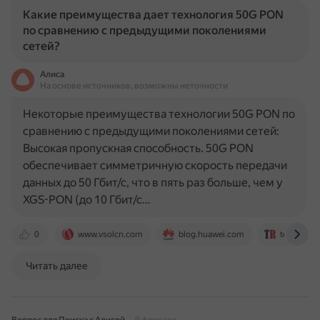
Какие преимущества дает технология 50G PON
по сравнению с предыдущими поколениями
сетей?
Алиса
На основе источников, возможны неточности
Некоторые преимущества технологии 50G PON по
сравнению с предыдущими поколениями сетей:
Высокая пропускная способность. 50G PON
обеспечивает симметричную скорость передачи
данных до 50 Гбит/с, что в пять раз больше, чем у
XGS-PON (до 10 Гбит/с…
0
www.vsolcn.com
blog.huawei.com
telecomre
Читать далее