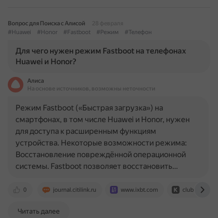
Вопрос для Поиска с Алисой
28 февраля
#Huawei
#Honor
#Fastboot
#Режим
#Телефон
Для чего нужен режим Fastboot на телефонах
Huawei и Honor?
Алиса
На основе источников, возможны неточности
Режим Fastboot («Быстрая загрузка») на
смартфонах, в том числе Huawei и Honor, нужен
для доступа к расширенным функциям
устройства. Некоторые возможности режима:
Восстановление повреждённой операционной
системы. Fastboot позволяет восстановить…
0
journal.citilink.ru
www.ixbt.com
club.dns-sho
Читать далее