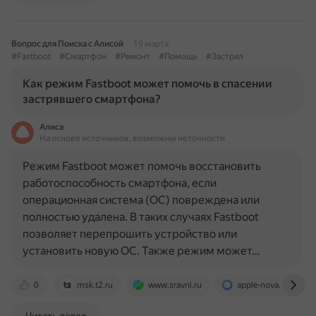
Вопрос для Поиска с Алисой
19 марта
#Fastboot
#Смартфон
#Ремонт
#Помощь
#Застрял
Как режим Fastboot может помочь в спасении
застрявшего смартфона?
Алиса
На основе источников, возможны неточности
Режим Fastboot может помочь восстановить
работоспособность смартфона, если
операционная система (ОС) повреждена или
полностью удалена. В таких случаях Fastboot
позволяет перепрошить устройство или
установить новую ОС. Также режим может…
0
msk.t2.ru
www.sravni.ru
apple-nova.ru