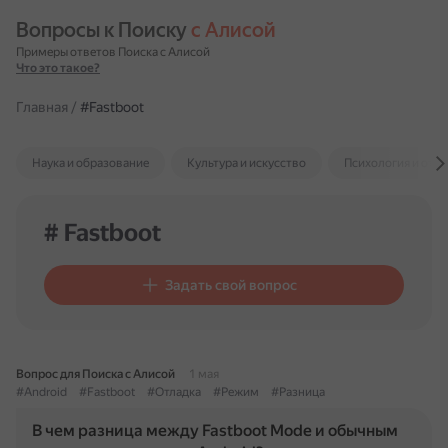
Вопросы к Поиску 
с Алисой
Примеры ответов Поиска с Алисой
Что это такое?
Главная
/
#Fastboot
Наука и образование
Культура и искусство
Психология и отн
# Fastboot
Задать свой вопрос
Вопрос для Поиска с Алисой
1 мая
#Android
#Fastboot
#Отладка
#Режим
#Разница
В чем разница между Fastboot Mode и обычным