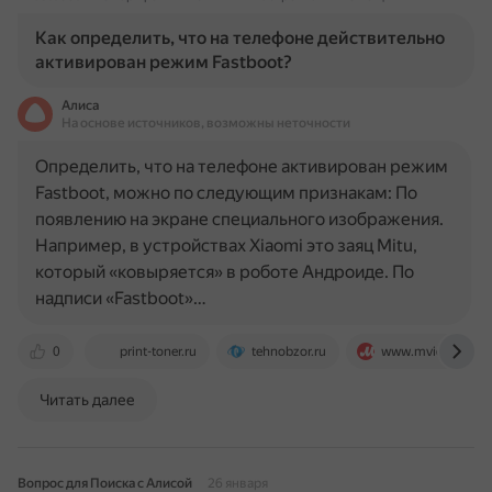
Как определить, что на телефоне действительно
активирован режим Fastboot?
Алиса
На основе источников, возможны неточности
Определить, что на телефоне активирован режим
Fastboot, можно по следующим признакам: По
появлению на экране специального изображения.
Например, в устройствах Xiaomi это заяц Mitu,
который «ковыряется» в роботе Андроиде. По
надписи «Fastboot»…
0
print-toner.ru
tehnobzor.ru
www.mvideo.ru
Читать далее
Вопрос для Поиска с Алисой
26 января