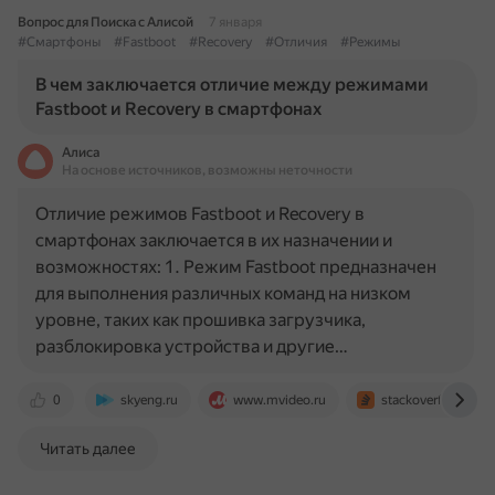
Вопрос для Поиска с Алисой
7 января
#Смартфоны
#Fastboot
#Recovery
#Отличия
#Режимы
В чем заключается отличие между режимами
Fastboot и Recovery в смартфонах
Алиса
На основе источников, возможны неточности
Отличие режимов Fastboot и Recovery в
смартфонах заключается в их назначении и
возможностях: 1. Режим Fastboot предназначен
для выполнения различных команд на низком
уровне, таких как прошивка загрузчика,
разблокировка устройства и другие…
0
skyeng.ru
www.mvideo.ru
stackoverflow.com
Читать далее