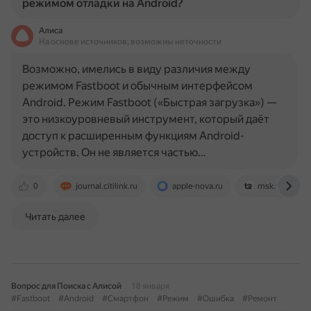
режимом отладки на Android?
Алиса
На основе источников, возможны неточности
Возможно, имелись в виду различия между
режимом Fastboot и обычным интерфейсом
Android. Режим Fastboot («Быстрая загрузка») —
это низкоуровневый инструмент, который даёт
доступ к расширенным функциям Android-
устройств. Он не является частью…
0
journal.citilink.ru
apple-nova.ru
msk.t2.ru
Читать далее
Вопрос для Поиска с Алисой
18 января
#Fastboot
#Android
#Смартфон
#Режим
#Ошибка
#Ремонт