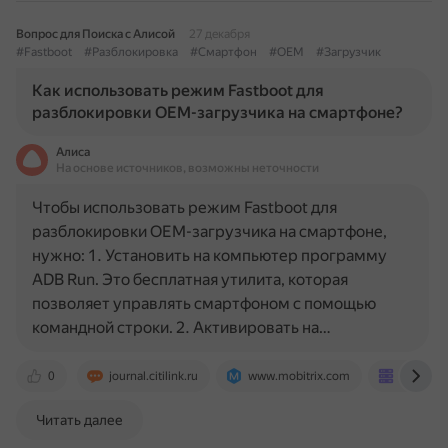
Вопрос для Поиска с Алисой
27 декабря
#Fastboot
#Разблокировка
#Смартфон
#OEM
#Загрузчик
Как использовать режим Fastboot для
разблокировки OEM-загрузчика на смартфоне?
Алиса
На основе источников, возможны неточности
Чтобы использовать режим Fastboot для
разблокировки OEM-загрузчика на смартфоне,
нужно: 1. Установить на компьютер программу
ADB Run. Это бесплатная утилита, которая
позволяет управлять смартфоном с помощью
командной строки. 2. Активировать на…
0
journal.citilink.ru
www.mobitrix.com
pq.hosti
Читать далее