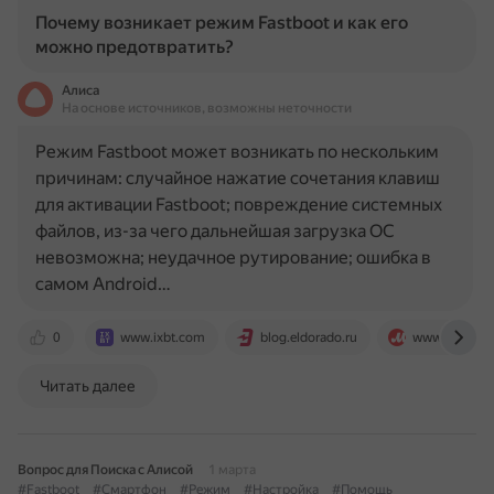
Почему возникает режим Fastboot и как его
можно предотвратить?
Алиса
На основе источников, возможны неточности
Режим Fastboot может возникать по нескольким
причинам: случайное нажатие сочетания клавиш
для активации Fastboot; повреждение системных
файлов, из-за чего дальнейшая загрузка ОС
невозможна; неудачное рутирование; ошибка в
самом Android…
0
www.ixbt.com
blog.eldorado.ru
www.mvideo.
Читать далее
Вопрос для Поиска с Алисой
1 марта
#Fastboot
#Смартфон
#Режим
#Настройка
#Помощь