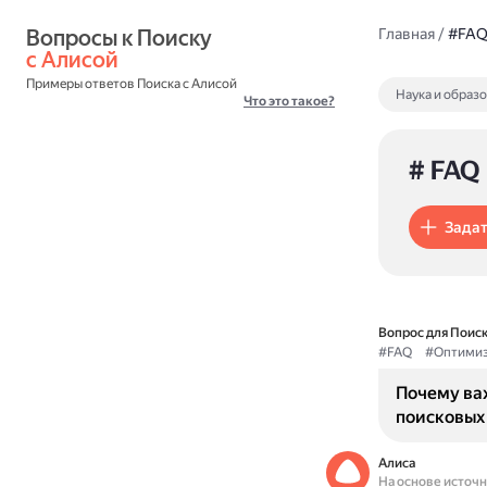
Вопросы к Поиску 
Главная
/
#FA
с Алисой
Примеры ответов Поиска с Алисой
Наука и образ
Что это такое?
# FAQ
Задат
Вопрос для Поиск
#FAQ
#Оптимиз
Почему ва
поисковых
Алиса
На основе источ