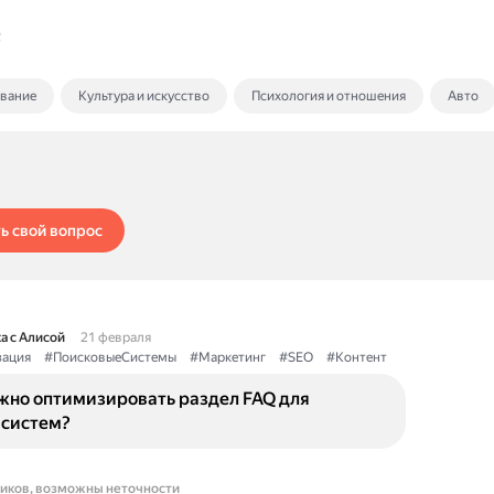
Q
ование
Культура и искусство
Психология и отношения
Авто
ь свой вопрос
а с Алисой
21 февраля
ация
#ПоисковыеСистемы
#Маркетинг
#SEO
#Контент
жно оптимизировать раздел FAQ для
 систем?
ников, возможны неточности