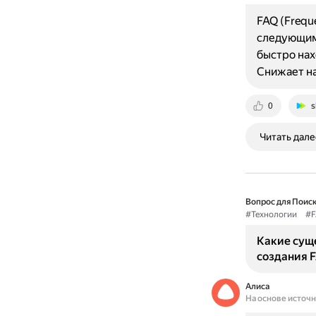
FAQ (Frequ
следующим 
быстро нах
Снижает н
0
s
Читать дале
Вопрос для Поиск
#Технологии
#F
Какие сущ
создания 
Алиса
На основе источ