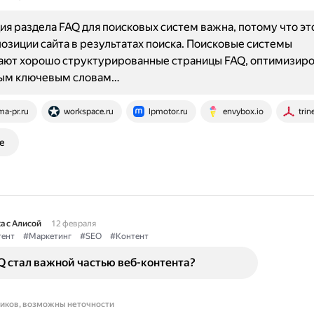
я раздела FAQ для поисковых систем важна, потому что эт
озиции сайта в результатах поиска. Поисковые системы
ают хорошо структурированные страницы FAQ, оптимизиро
ым ключевым словам…
ma-pr.ru
workspace.ru
lpmotor.ru
envybox.io
trin
е
а с Алисой
12 февраля
тент
#Маркетинг
#SEO
#Контент
 стал важной частью веб-контента?
ников, возможны неточности