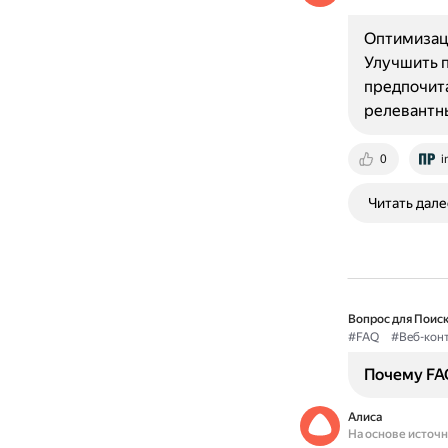
Оптимизаци
Улучшить п
предпочит
релевантн
0
i
Читать дале
Вопрос для Поиск
#FAQ
#Веб-кон
Почему FAQ
Алиса
На основе источ