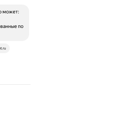
о может:
ванные по
et.ru