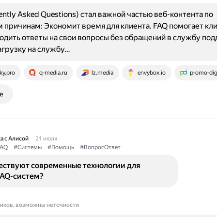
ently Asked Questions) стал важной частью веб-контента по
причинам: Экономит время для клиента. FAQ помогает кл
одить ответы на свои вопросы без обращений в службу по
агрузку на службу…
ky.pro
q-media.ru
lz.media
envybox.io
promo-digi
е
а с Алисой
21 июля
AQ
#Системы
#Помощь
#ВопросОтвет
ествуют современные технологии для
FAQ-систем?
ников, возможны неточности