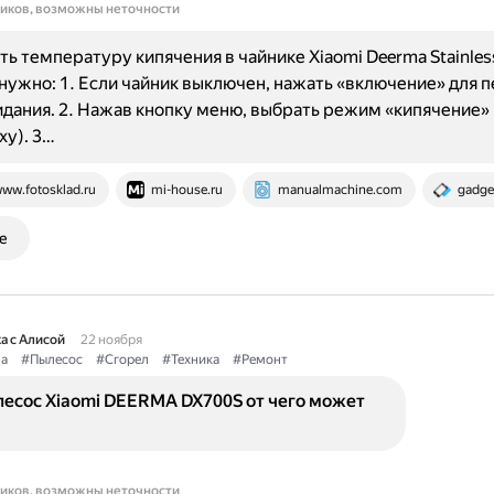
ников, возможны неточности
ть температуру кипячения в чайнике Xiaomi Deerma Stainless
, нужно: 1. Если чайник выключен, нажать «включение» для 
ания. 2. Нажав кнопку меню, выбрать режим «кипячение»
ху). 3…
ww.fotosklad.ru
mi-house.ru
manualmachine.com
gadge
е
а с Алисой
22 ноября
a
#Пылесос
#Сгорел
#Техника
#Ремонт
лесос Xiaomi DEERMA DX700S от чего может
ников, возможны неточности