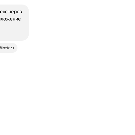
екс через
риложение
filterix.ru