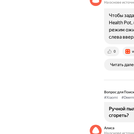
На основе источ
Чтобы зада
Health Pot
режим ожид
слева ввер
0
w
Читать дале
Вопрос для Поиск
#Xiaomi
#Deerm
Ручной пы
сгореть?
Алиса
На основе источ