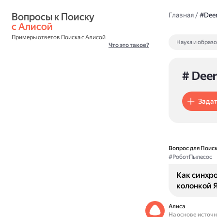
Вопросы к Поиску 
Главная
/
#Dee
с Алисой
Примеры ответов Поиска с Алисой
Наука и образ
Что это такое?
# Dee
Задат
Вопрос для Поиск
#РоботПылесос
Как синхр
колонкой Я
Алиса
На основе источ