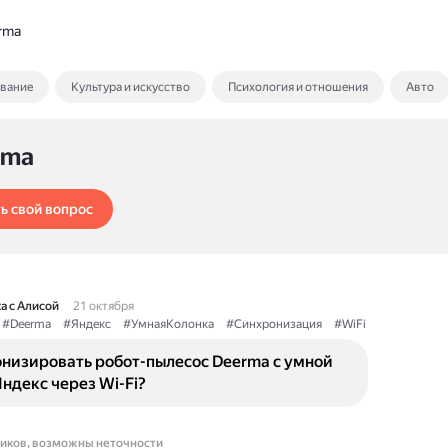
rma
ование
Культура и искусство
Психология и отношения
Авто
rma
ь свой вопрос
а с Алисой
21 октября
#Deerma
#Яндекс
#УмнаяКолонка
#Синхронизация
#WiFi
онизировать робот-пылесос Deerma с умной
ндекс через Wi-Fi?
ников, возможны неточности