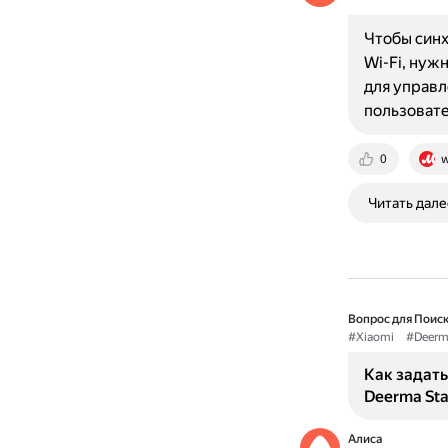
Чтобы синх
Wi-Fi, нуж
для управл
пользоват
0
w
Читать дале
Вопрос для Поиск
#Xiaomi
#Deerm
Как задать
Deerma Stai
Алиса