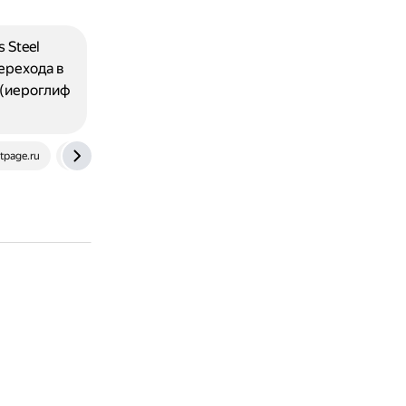
 Steel
перехода в
 (иероглиф
tpage.ru
m-home.kz