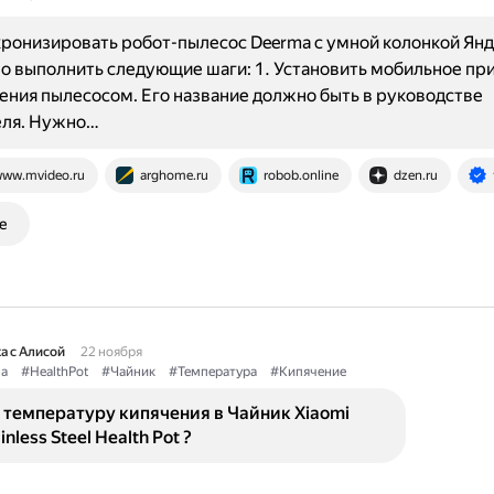
ронизировать робот-пылесос Deerma с умной колонкой Янд
но выполнить следующие шаги: 1. Установить мобильное п
ения пылесосом. Его название должно быть в руководстве
еля. Нужно…
ww.mvideo.ru
arghome.ru
robob.online
dzen.ru
е
а с Алисой
22 ноября
a
#HealthPot
#Чайник
#Температура
#Кипячение
 температуру кипячения в Чайник Xiaomi
nless Steel Health Pot ?