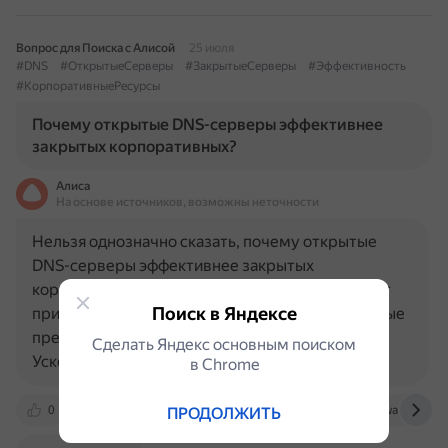
Вопрос для Поиска с Алисой
25 июля
#DNS
#ОткрытыеСерверы
#ЗакрытыеСерверы
#Эффективность
#КорпоративныеРесурсы
Почему открытые DNS-серверы эффективнее
закрытых корпоративных?
Алиса
На основе источников, возможны неточности
Нельзя однозначно сказать, почему открытые
DNS-серверы эффективнее закрытых
корпоративных. Выбор DNS-сервера зависит от
Поиск в Яндексе
приоритетных возможностей и задач. Некоторые
преимущества открытых DNS-серверов:
Сделать Яндекс основным поиском
Ускоренная загрузка веб-страниц. Открытые…
в Сhrome
0
security.stackexchange.com
www.anti-malware.ru
ПРОДОЛЖИТЬ