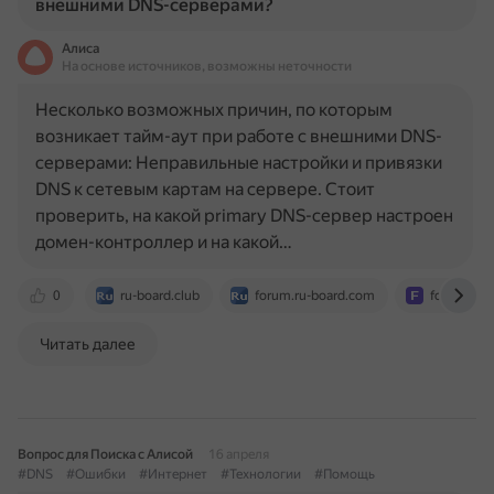
внешними DNS-серверами?
Алиса
На основе источников, возможны неточности
Несколько возможных причин, по которым
возникает тайм-аут при работе с внешними DNS-
серверами: Неправильные настройки и привязки
DNS к сетевым картам на сервере. Стоит
проверить, на какой primary DNS-сервер настроен
домен-контроллер и на какой…
0
ru-board.club
forum.ru-board.com
forum.ixb
Читать далее
Вопрос для Поиска с Алисой
16 апреля
#DNS
#Ошибки
#Интернет
#Технологии
#Помощь