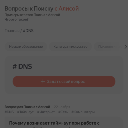
Вопросы к Поиску 
с Алисой
Примеры ответов Поиска с Алисой
Что это такое?
Главная
/
#DNS
Наука и образование
Культура и искусство
Психология и отн
# DNS
Задать свой вопрос
Вопрос для Поиска с Алисой
22 ноября
#DNS
#Тайм-аут
#Интернет
#Сеть
#Компьютеры
Почему возникает тайм-аут при работе с