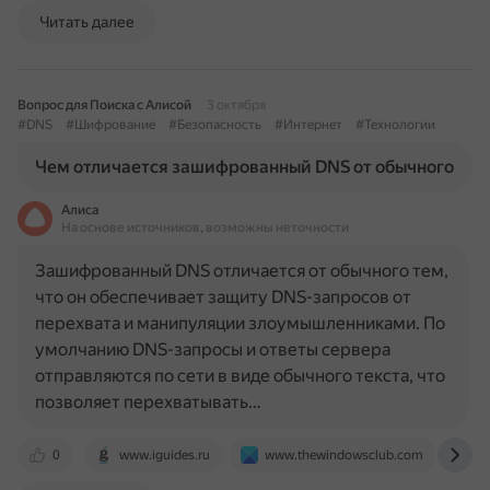
Читать далее
Вопрос для Поиска с Алисой
3 октября
#DNS
#Шифрование
#Безопасность
#Интернет
#Технологии
Чем отличается зашифрованный DNS от обычного
Алиса
На основе источников, возможны неточности
Зашифрованный DNS отличается от обычного тем,
что он обеспечивает защиту DNS-запросов от
перехвата и манипуляции злоумышленниками. По
умолчанию DNS-запросы и ответы сервера
отправляются по сети в виде обычного текста, что
позволяет перехватывать…
0
www.iguides.ru
www.thewindowsclub.com
w