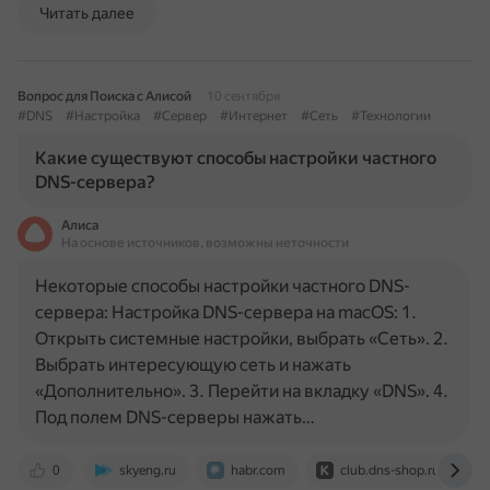
Читать далее
Вопрос для Поиска с Алисой
10 сентября
#DNS
#Настройка
#Сервер
#Интернет
#Сеть
#Технологии
Какие существуют способы настройки частного
DNS-сервера?
Алиса
На основе источников, возможны неточности
Некоторые способы настройки частного DNS-
сервера: Настройка DNS-сервера на macOS: 1.
Открыть системные настройки, выбрать «Сеть». 2.
Выбрать интересующую сеть и нажать
«Дополнительно». 3. Перейти на вкладку «DNS». 4.
Под полем DNS-серверы нажать…
0
skyeng.ru
habr.com
club.dns-shop.ru