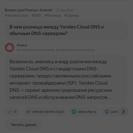
Вопрос для Поиска с Алисой
25 декабря
#YandexCloud
#DNS
#Разница
#Сервер
В чем разница между Yandex Cloud DNS и
обычным DNS-сервером?
Алиса
На основе источников, возможны неточности
Возможно, имелись в виду различия между
Yandex Cloud DNS и стандартными DNS-
серверами, предоставляемыми российскими
интернет-провайдерами (ISP). Yandex Cloud
DNS — сервис администрирования ресурсных
записей DNS и обслуживания DNS-запросов…
0
arenda-server.cloud
www.reg.ru
yandex.cloud
Читать далее