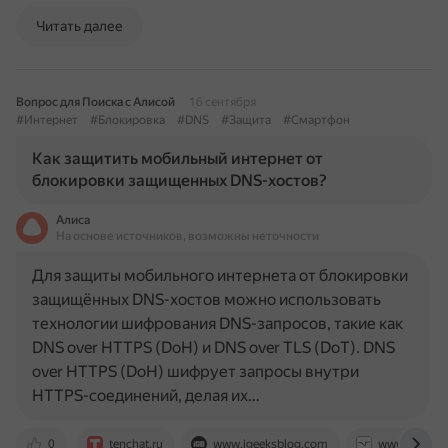
Читать далее
Вопрос для Поиска с Алисой
16 сентября
#Интернет
#Блокировка
#DNS
#Защита
#Смартфон
Как защитить мобильный интернет от
блокировки защищенных DNS-хостов?
Алиса
На основе источников, возможны неточности
Для защиты мобильного интернета от блокировки
защищённых DNS-хостов можно использовать
технологии шифрования DNS-запросов, такие как
DNS over HTTPS (DoH) и DNS over TLS (DoT). DNS
over HTTPS (DoH) шифрует запросы внутри
HTTPS-соединений, делая их…
0
tenchat.ru
www.igeeksblog.com
www.velocen