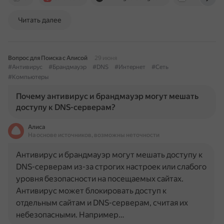
Читать далее
Вопрос для Поиска с Алисой
29 июня
#Антивирус
#Брандмауэр
#DNS
#Интернет
#Сеть
#Компьютеры
Почему антивирус и брандмауэр могут мешать
доступу к DNS-серверам?
Алиса
На основе источников, возможны неточности
Антивирус и брандмауэр могут мешать доступу к
DNS-серверам из-за строгих настроек или слабого
уровня безопасности на посещаемых сайтах.
Антивирус может блокировать доступ к
отдельным сайтам и DNS-серверам, считая их
небезопасными. Например…