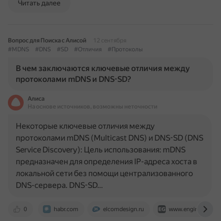
Читать далее
Вопрос для Поиска с Алисой
12 сентября
#MDNS
#DNS
#SD
#Отличия
#Протоколы
В чем заключаются ключевые отличия между
протоколами mDNS и DNS-SD?
Алиса
На основе источников, возможны неточности
Некоторые ключевые отличия между
протоколами mDNS (Multicast DNS) и DNS-SD (DNS
Service Discovery): Цель использования: mDNS
предназначен для определения IP-адреса хоста в
локальной сети без помощи централизованного
DNS-сервера. DNS-SD…
0
habr.com
elcomdesign.ru
www.engineersgar