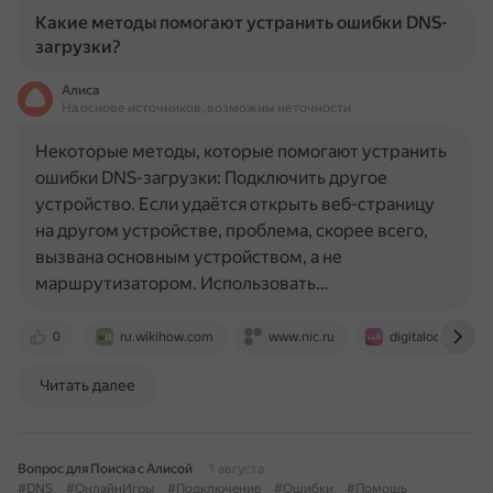
Какие методы помогают устранить ошибки DNS-
загрузки?
Алиса
На основе источников, возможны неточности
Некоторые методы, которые помогают устранить
ошибки DNS-загрузки: Подключить другое
устройство. Если удаётся открыть веб-страницу
на другом устройстве, проблема, скорее всего,
вызвана основным устройством, а не
маршрутизатором. Использовать…
0
ru.wikihow.com
www.nic.ru
digitalocean.ru
Читать далее
Вопрос для Поиска с Алисой
1 августа
#DNS
#ОнлайнИгры
#Подключение
#Ошибки
#Помощь