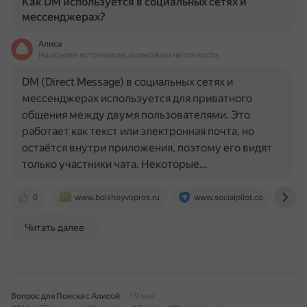
Как DM используется в социальных сетях и
мессенджерах?
Алиса
На основе источников, возможны неточности
DM (Direct Message) в социальных сетях и
мессенджерах используется для приватного
общения между двумя пользователями. Это
работает как текст или электронная почта, но
остаётся внутри приложения, поэтому его видят
только участники чата. Некоторые…
0
www.bolshoyvopros.ru
www.socialpilot.co
me
Читать далее
Вопрос для Поиска с Алисой
19 мая