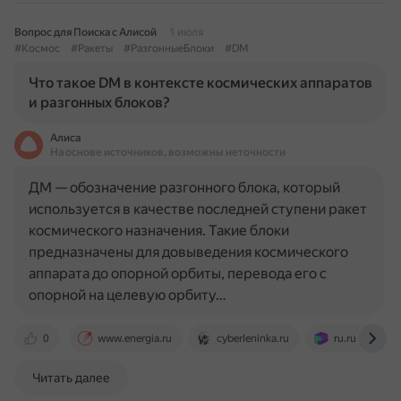
Вопрос для Поиска с Алисой
1 июля
#Космос
#Ракеты
#РазгонныеБлоки
#DM
Что такое DM в контексте космических аппаратов
и разгонных блоков?
Алиса
На основе источников, возможны неточности
ДМ — обозначение разгонного блока, который
используется в качестве последней ступени ракет
космического назначения. Такие блоки
предназначены для довыведения космического
аппарата до опорной орбиты, перевода его с
опорной на целевую орбиту…
0
www.energia.ru
cyberleninka.ru
ru.ruwiki.ru
Читать далее