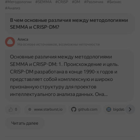
#Методологии
#SEMMA
#CRISP
#DM
#Различия
#Бизнес
#Анализ
В чем основные различия между методологиями
SEMMA и CRISP-DM?
Алиса
На основе источников, возможны неточности
Основные различия между методологиями
SEMMA и CRISP-DM: 1. Происхождение и цель.
CRISP-DM разработана в конце 1990-х годов и
представляет собой комплексную и широко
признанную структуру для проектов
интеллектуального анализа данных. Она…
0
www.starburst.io
github.com
bigdataschool.r
Читать далее