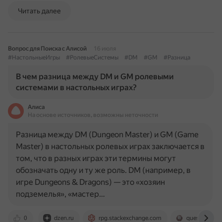
Читать далее
Вопрос для Поиска с Алисой
16 июля
#НастольныеИгры
#РолевыеСистемы
#DM
#GM
#Разница
В чем разница между DM и GM ролевыми
системами в настольных играх?
Алиса
На основе источников, возможны неточности
Разница между DM (Dungeon Master) и GM (Game
Master) в настольных ролевых играх заключается в
том, что в разных играх эти термины могут
обозначать одну и ту же роль. DM (например, в
игре Dungeons & Dragons) — это «хозяин
подземелья», «мастер…
0
dzen.ru
rpg.stackexchange.com
quest-book.r