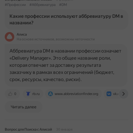
#Профессии
#Аббревиатура
#DM
Какие профессии используют аббревиатуру DM в
названии?
Алиса
На основе источников, возможны неточности
Аббревиатура DM в названии профессии означает
«Delivery Manager». Это общее название роли,
которая отвечает за доставку результата
заказчику в рамках всех ограничений (бюджет,
срок, ресурсы, качество, риски).
0
rb.ru
www.abbreviationfinder.org
vk.com
Читать далее
Вопрос для Поиска с Алисой
30 января