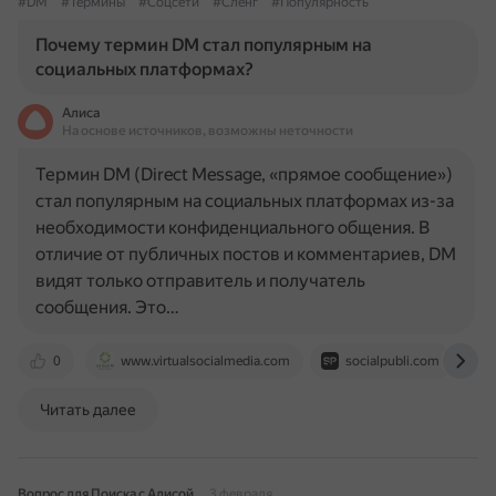
#DM
#Термины
#Соцсети
#Сленг
#Популярность
Почему термин DM стал популярным на
социальных платформах?
Алиса
На основе источников, возможны неточности
Термин DM (Direct Message, «прямое сообщение»)
стал популярным на социальных платформах из-за
необходимости конфиденциального общения. В
отличие от публичных постов и комментариев, DM
видят только отправитель и получатель
сообщения. Это…
0
www.virtualsocialmedia.com
socialpubli.com
Читать далее
Вопрос для Поиска с Алисой
3 февраля