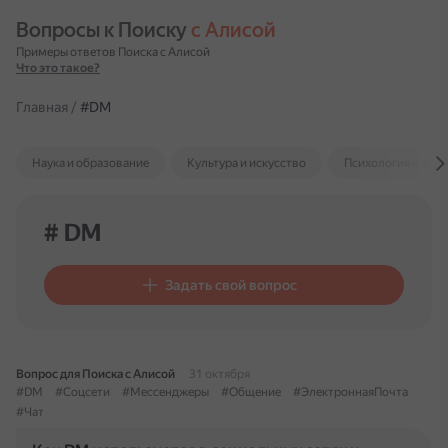
Вопросы к Поиску 
с Алисой
Примеры ответов Поиска с Алисой
Что это такое?
Главная
/
#DM
Наука и образование
Культура и искусство
Психология и отн
# DM
Задать свой вопрос
Вопрос для Поиска с Алисой
31 октября
#DM
#Соцсети
#Мессенджеры
#Общение
#ЭлектроннаяПочта
#Чат