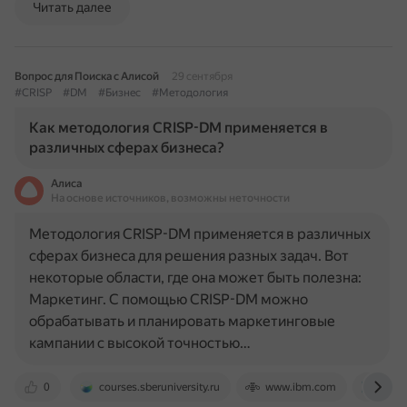
Читать далее
Вопрос для Поиска с Алисой
29 сентября
#CRISP
#DM
#Бизнес
#Методология
Как методология CRISP-DM применяется в
различных сферах бизнеса?
Алиса
На основе источников, возможны неточности
Методология CRISP-DM применяется в различных
сферах бизнеса для решения разных задач. Вот
некоторые области, где она может быть полезна:
Маркетинг. С помощью CRISP-DM можно
обрабатывать и планировать маркетинговые
кампании с высокой точностью…
0
courses.sberuniversity.ru
www.ibm.com
habr