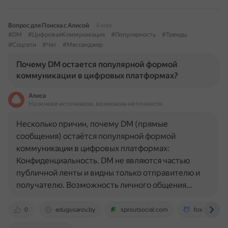
Вопрос для Поиска с Алисой
4 мая
#DM
#ЦифроваяКоммуникация
#Популярность
#Тренды
#Соцсети
#Чат
#Мессенджер
Почему DM остается популярной формой
коммуникации в цифровых платформах?
Алиса
На основе источников, возможны неточности
Несколько причин, почему DM (прямые
сообщения) остаётся популярной формой
коммуникации в цифровых платформах:
Конфиденциальность. DM не являются частью
публичной ленты и видны только отправителю и
получателю. Возможность личного общения…
0
edugusarov.by
sproutsocial.com
foxdata.com