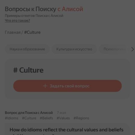
Вопросы к Поиску 
с Алисой
Примеры ответов Поиска с Алисой
Что это такое?
Главная
/
#Culture
Наука и образование
Культура и искусство
Психология и отн
# Culture
Задать свой вопрос
Вопрос для Поиска с Алисой
7 мая
#Idioms
#Culture
#Beliefs
#Values
#Regions
How do idioms reflect the cultural values and beliefs