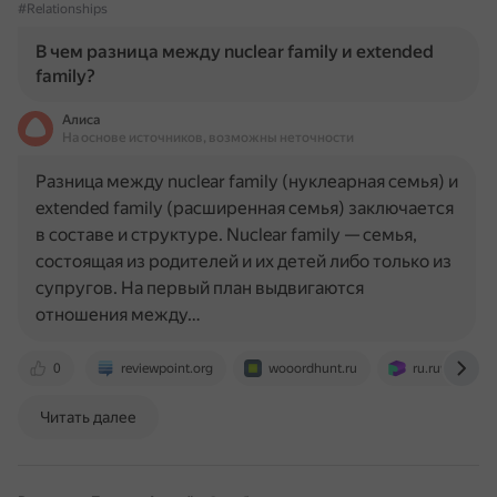
#Relationships
В чем разница между nuclear family и extended
family?
Алиса
На основе источников, возможны неточности
Разница между nuclear family (нуклеарная семья) и
extended family (расширенная семья) заключается
в составе и структуре. Nuclear family — семья,
состоящая из родителей и их детей либо только из
супругов. На первый план выдвигаются
отношения между…
0
reviewpoint.org
wooordhunt.ru
ru.ruwiki.ru
Читать далее