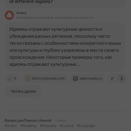
of different regions?
Алиса
На основе источников, возможны неточности
Идиомы отражают культурные ценности и
убеждения разных регионов, поскольку часто
тесно связаны с особенностями конкретного языка
или культуры и глубоко укоренены в месте своего
происхождения. Некоторые примеры того, как
идиомы отражают культурные…
0
idiomsnphrases.com
web.snauka.ru
www.rese
Читать далее
Вопрос для Поиска с Алисой
4 июня
#Arabic
#Greeting
#Etiquette
#Culture
#Language