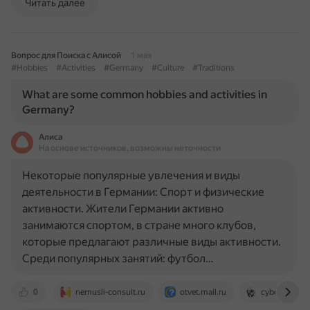
Читать далее
Вопрос для Поиска с Алисой
1 мая
#Hobbies
#Activities
#Germany
#Culture
#Traditions
What are some common hobbies and activities in
Germany?
Алиса
На основе источников, возможны неточности
Некоторые популярные увлечения и виды
деятельности в Германии: Спорт и физические
активности. Жители Германии активно
занимаются спортом, в стране много клубов,
которые предлагают различные виды активности.
Среди популярных занятий: футбол…
0
nemusli-consult.ru
otvet.mail.ru
cyberleninka.