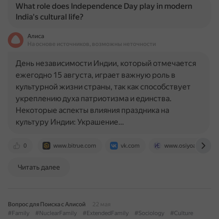
What role does Independence Day play in modern
India's cultural life?
Алиса
На основе источников, возможны неточности
День независимости Индии, который отмечается
ежегодно 15 августа, играет важную роль в
культурной жизни страны, так как способствует
укреплению духа патриотизма и единства.
Некоторые аспекты влияния праздника на
культуру Индии: Украшение…
0
www.bitrue.com
vk.com
www.osiyoavrupo.tj
Читать далее
Вопрос для Поиска с Алисой
22 мая
#Family
#NuclearFamily
#ExtendedFamily
#Sociology
#Culture