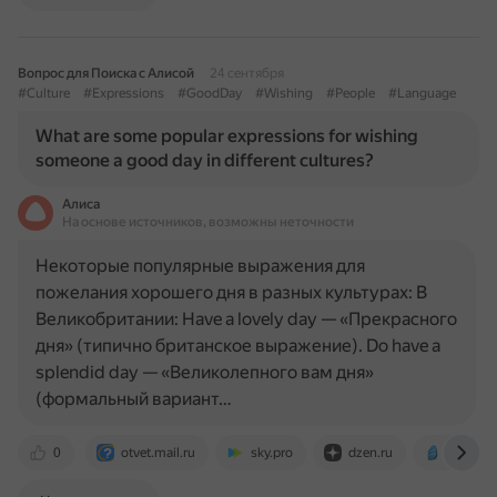
Вопрос для Поиска с Алисой
24 сентября
#Culture
#Expressions
#GoodDay
#Wishing
#People
#Language
What are some popular expressions for wishing
someone a good day in different cultures?
Алиса
На основе источников, возможны неточности
Некоторые популярные выражения для
пожелания хорошего дня в разных культурах: В
Великобритании: Have a lovely day — «Прекрасного
дня» (типично британское выражение). Do have a
splendid day — «Великолепного вам дня»
(формальный вариант…
0
otvet.mail.ru
sky.pro
dzen.ru
blog.ro