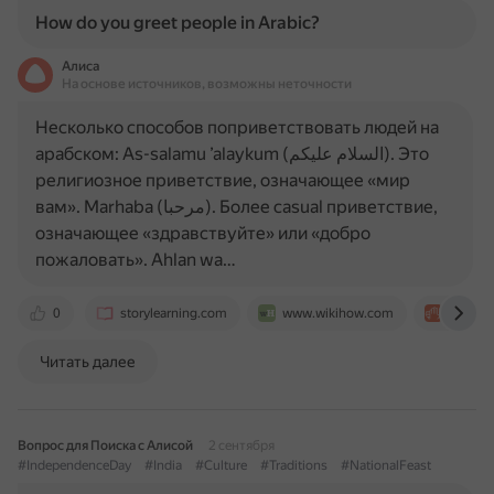
How do you greet people in Arabic?
Алиса
На основе источников, возможны неточности
Несколько способов поприветствовать людей на
арабском: As-salamu ’alaykum (السلام عليكم). Это
религиозное приветствие, означающее «мир
вам». Marhaba (مرحبا). Более casual приветствие,
означающее «здравствуйте» или «добро
пожаловать». Ahlan wa…
0
storylearning.com
www.wikihow.com
cudoo.
Читать далее
Вопрос для Поиска с Алисой
2 сентября
#IndependenceDay
#India
#Culture
#Traditions
#NationalFeast