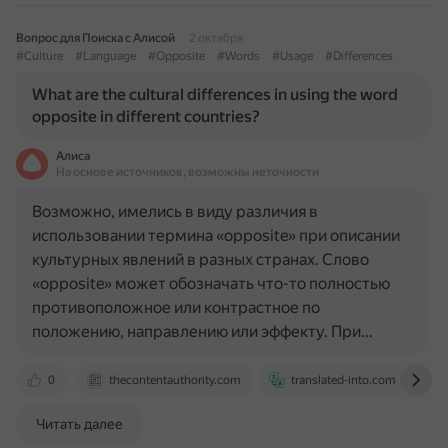
Вопрос для Поиска с Алисой
2 октября
#Culture
#Language
#Opposite
#Words
#Usage
#Differences
What are the cultural differences in using the word
opposite in different countries?
Алиса
На основе источников, возможны неточности
Возможно, имелись в виду различия в
использовании термина «opposite» при описании
культурных явлений в разных странах. Слово
«opposite» может обозначать что-то полностью
противоположное или контрастное по
положению, направлению или эффекту. При…
0
thecontentauthority.com
translated-into.com
Читать далее