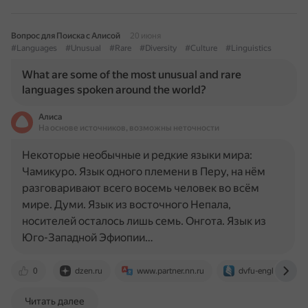
Вопрос для Поиска с Алисой
20 июня
#Languages
#Unusual
#Rare
#Diversity
#Culture
#Linguistics
What are some of the most unusual and rare
languages spoken around the world?
Алиса
На основе источников, возможны неточности
Некоторые необычные и редкие языки мира:
Чамикуро. Язык одного племени в Перу, на нём
разговаривают всего восемь человек во всём
мире. Думи. Язык из восточного Непала,
носителей осталось лишь семь. Онгота. Язык из
Юго-Западной Эфиопии…
0
dzen.ru
www.partner.nn.ru
dvfu-english.ru
Читать далее