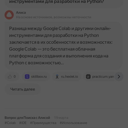
инструментами для разработки на Python?
Алиса
На основе источников, возможны неточности
Разница между Google Colab и другими онлайн-
инструментами для разработки на Python
заключается в их особенностях и возможностях:
Google Colab — это бесплатная облачная
платформа для создания и выполнения кода на
Python с возможностью…
0
skillbox.ru
ru.hexlet.io
practicum.yandex.ru
Читать далее
Вопрос для Поиска с Алисой
19 марта
#Colab
#IDE
#Преимущества
#Использование