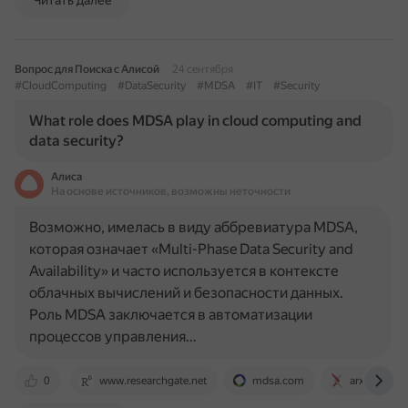
Читать далее
Вопрос для Поиска с Алисой
24 сентября
#CloudComputing
#DataSecurity
#MDSA
#IT
#Security
What role does MDSA play in cloud computing and
data security?
Алиса
На основе источников, возможны неточности
Возможно, имелась в виду аббревиатура MDSA,
которая означает «Multi-Phase Data Security and
Availability» и часто используется в контексте
облачных вычислений и безопасности данных.
Роль MDSA заключается в автоматизации
процессов управления…
0
www.researchgate.net
mdsa.com
arxiv.org