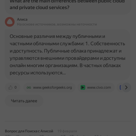
What are the main differences between public cloud
and private cloud services?
Алиса
На основе источников, возможны неточности
Основные различия между публичными и
частными облачными службами: 1. Собственность
и доступность. Публичные облака принадлежат и
управляются внешними провайдерами и доступны
онлайн многим организациям. В частных облаках
ресурсы используются…
0
www.geeksforgeeks.org
www.civo.com
simpl
Читать далее
Вопрос для Поиска с Алисой
19 февраля