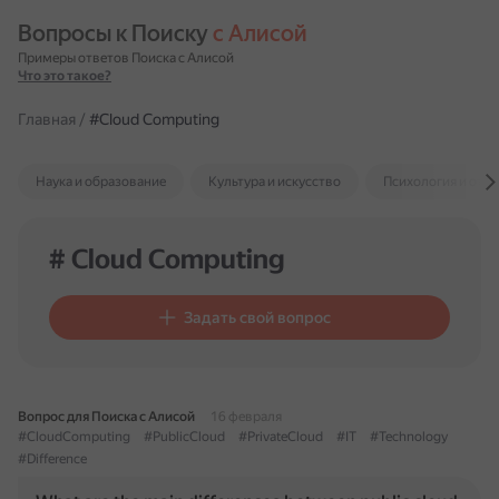
Вопросы к Поиску 
с Алисой
Примеры ответов Поиска с Алисой
Что это такое?
Главная
/
#Cloud Computing
Наука и образование
Культура и искусство
Психология и отн
# Cloud Computing
Задать свой вопрос
Вопрос для Поиска с Алисой
16 февраля
#CloudComputing
#PublicCloud
#PrivateCloud
#IT
#Technology
#Difference