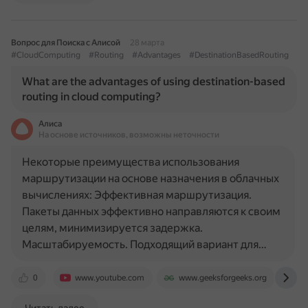
Вопрос для Поиска с Алисой
28 марта
#CloudComputing
#Routing
#Advantages
#DestinationBasedRouting
What are the advantages of using destination-based
routing in cloud computing?
Алиса
На основе источников, возможны неточности
Некоторые преимущества использования
маршрутизации на основе назначения в облачных
вычислениях: Эффективная маршрутизация.
Пакеты данных эффективно направляются к своим
целям, минимизируется задержка.
Масштабируемость. Подходящий вариант для…
0
www.youtube.com
www.geeksforgeeks.org
p