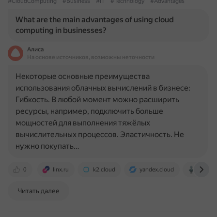
#CloudComputing
#Business
#IT
#Technology
#Advantages
What are the main advantages of using cloud
computing in businesses?
Алиса
На основе источников, возможны неточности
Некоторые основные преимущества
использования облачных вычислений в бизнесе:
Гибкость. В любой момент можно расширить
ресурсы, например, подключить больше
мощностей для выполнения тяжёлых
вычислительных процессов. Эластичность. Не
нужно покупать…
0
linx.ru
k2.cloud
yandex.cloud
moluch
Читать далее