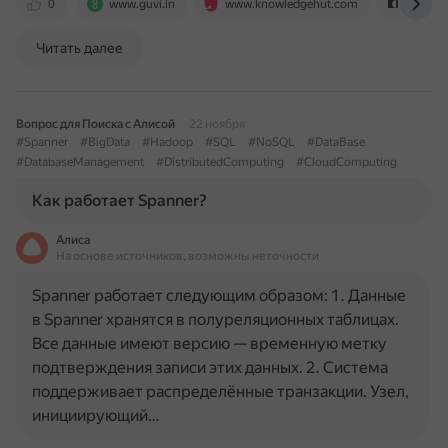
0
www.guvi.in
www.knowledgehut.com
www.fu
Читать далее
Вопрос для Поиска с Алисой
22 ноября
#Spanner
#BigData
#Hadoop
#SQL
#NoSQL
#DataBase
#DatabaseManagement
#DistributedComputing
#CloudComputing
Как работает Spanner?
Алиса
На основе источников, возможны неточности
Spanner работает следующим образом: 1. Данные
в Spanner хранятся в полуреляционных таблицах.
Все данные имеют версию — временную метку
подтверждения записи этих данных. 2. Система
поддерживает распределённые транзакции. Узел,
инициирующий…