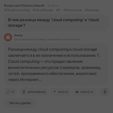
Вопрос для Поиска с Алисой
6 марта
#CloudComputing
#CloudStorage
#IT
#Технологии
#Разница
В чем разница между 'cloud computing' и 'cloud
storage'?
Алиса
На основе источников, возможны неточности
Разница между cloud computing и cloud storage
заключается в их назначении и использовании: 1.
Cloud computing — это предоставление
вычислительных ресурсов (серверов, хранилищ,
сетей, программного обеспечения, аналитики)
через Интернет…
0
artismedia.by
otus.ru
msk.t2.ru
www.
Читать далее