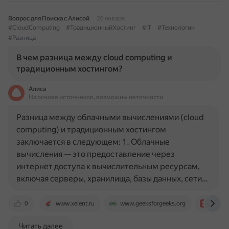
Вопрос для Поиска с Алисой
26 января
#CloudComputing
#ТрадиционныйХостинг
#IT
#Технологии
#Разница
В чем разница между cloud computing и
традиционным хостингом?
Алиса
На основе источников, возможны неточности
Разница между облачными вычислениями (cloud
computing) и традиционным хостингом
заключается в следующем: 1. Облачные
вычисления — это предоставление через
интернет доступа к вычислительным ресурсам,
включая серверы, хранилища, базы данных, сети…
0
www.xelent.ru
www.geeksforgeeks.org
selecte
Читать далее