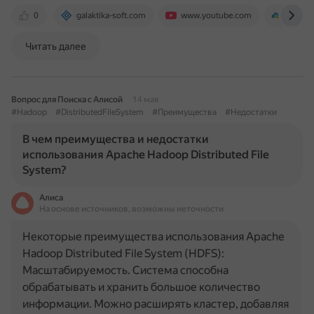
0
galaktika-soft.com
www.youtube.com
datale
Читать далее
Вопрос для Поиска с Алисой
14 мая
#Hadoop
#DistributedFileSystem
#Преимущества
#Недостатки
В чем преимущества и недостатки
использования Apache Hadoop Distributed File
System?
Алиса
На основе источников, возможны неточности
Некоторые преимущества использования Apache
Hadoop Distributed File System (HDFS):
Масштабируемость. Система способна
обрабатывать и хранить большое количество
информации. Можно расширять кластер, добавляя