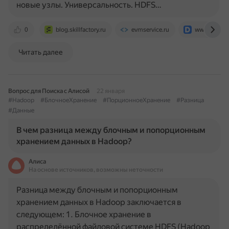
новые узлы. Универсальность. HDFS…
0
blog.skillfactory.ru
evmservice.ru
www.decosy
Читать далее
Вопрос для Поиска с Алисой
22 января
#Hadoop
#БлочноеХранение
#ПорционноеХранение
#Разница
#Данные
В чем разница между блочным и попорционным
хранением данных в Hadoop?
Алиса
На основе источников, возможны неточности
Разница между блочным и попорционным
хранением данных в Hadoop заключается в
следующем: 1. Блочное хранение в
распределённой файловой системе HDFS (Hadoop