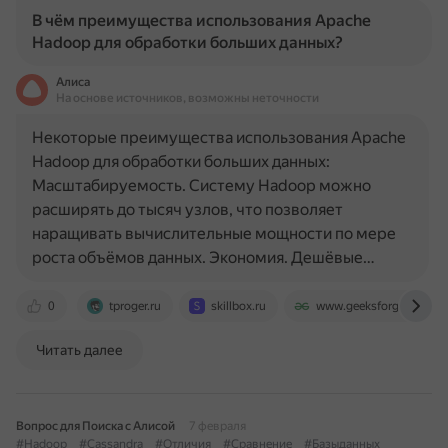
В чём преимущества использования Apache
Hadoop для обработки больших данных?
Алиса
На основе источников, возможны неточности
Некоторые преимущества использования Apache
Hadoop для обработки больших данных:
Масштабируемость. Систему Hadoop можно
расширять до тысяч узлов, что позволяет
наращивать вычислительные мощности по мере
роста объёмов данных. Экономия. Дешёвые…
0
tproger.ru
skillbox.ru
www.geeksforgeeks.org
Читать далее
Вопрос для Поиска с Алисой
7 февраля
#Hadoop
#Cassandra
#Отличия
#Сравнение
#Базыданных