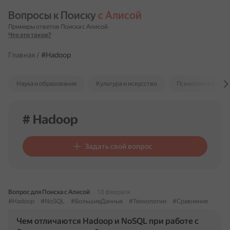
Вопросы к Поиску 
с Алисой
Примеры ответов Поиска с Алисой
Что это такое?
Главная
/
#Hadoop
Наука и образование
Культура и искусство
Психология и отн
# Hadoop
Задать свой вопрос
Вопрос для Поиска с Алисой
18 февраля
#Hadoop
#NoSQL
#БольшиеДанные
#Технологии
#Сравнение
Чем отличаются Hadoop и NoSQL при работе с