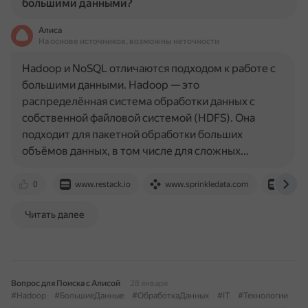
большими данными?
Алиса
На основе источников, возможны неточности
Hadoop и NoSQL отличаются подходом к работе с
большими данными. Hadoop — это
распределённая система обработки данных с
собственной файловой системой (HDFS). Она
подходит для пакетной обработки больших
объёмов данных, в том числе для сложных…
0
www.restack.io
www.sprinkledata.com
www.re
Читать далее
Вопрос для Поиска с Алисой
28 января
#Hadoop
#БольшиеДанные
#ОбработкаДанных
#IT
#Технологии