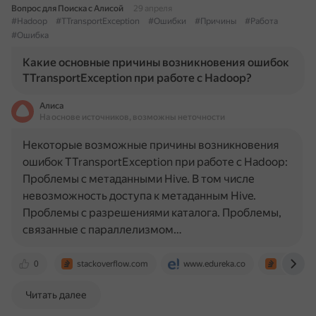
Вопрос для Поиска с Алисой
29 апреля
#Hadoop
#TTransportException
#Ошибки
#Причины
#Работа
#Ошибка
Какие основные причины возникновения ошибок
TTransportException при работе с Hadoop?
Алиса
На основе источников, возможны неточности
Некоторые возможные причины возникновения
ошибок TTransportException при работе с Hadoop:
Проблемы с метаданными Hive. В том числе
невозможность доступа к метаданным Hive.
Проблемы с разрешениями каталога. Проблемы,
связанные с параллелизмом…
0
stackoverflow.com
www.edureka.co
stackove
Читать далее