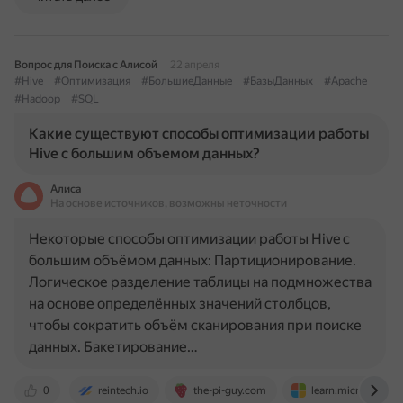
Вопрос для Поиска с Алисой
22 апреля
#Hive
#Оптимизация
#БольшиеДанные
#БазыДанных
#Apache
#Hadoop
#SQL
Какие существуют способы оптимизации работы
Hive с большим объемом данных?
Алиса
На основе источников, возможны неточности
Некоторые способы оптимизации работы Hive с
большим объёмом данных: Партиционирование.
Логическое разделение таблицы на подмножества
на основе определённых значений столбцов,
чтобы сократить объём сканирования при поиске
данных. Бакетирование…
0
reintech.io
the-pi-guy.com
learn.microsoft.c