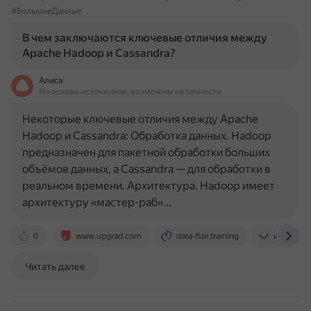
#БольшиеДанные
В чем заключаются ключевые отличия между
Apache Hadoop и Cassandra?
Алиса
На основе источников, возможны неточности
Некоторые ключевые отличия между Apache
Hadoop и Cassandra: Обработка данных. Hadoop
предназначен для пакетной обработки больших
объёмов данных, а Cassandra — для обработки в
реальном времени. Архитектура. Hadoop имеет
архитектуру «мастер-раб»…
0
www.upgrad.com
data-flair.training
www.luce
Читать далее