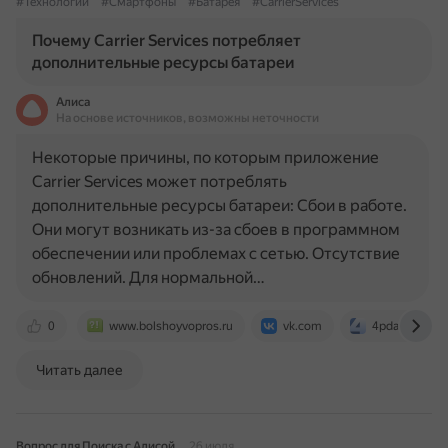
#Технологии
#Смартфоны
#Батарея
#CarrierServices
Почему Carrier Services потребляет
дополнительные ресурсы батареи
Алиса
На основе источников, возможны неточности
Некоторые причины, по которым приложение
Carrier Services может потреблять
дополнительные ресурсы батареи: Сбои в работе.
Они могут возникать из-за сбоев в программном
обеспечении или проблемах с сетью. Отсутствие
обновлений. Для нормальной…
0
www.bolshoyvopros.ru
vk.com
4pda.to
Читать далее
Вопрос для Поиска с Алисой
26 июля