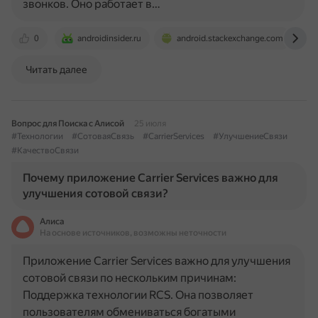
звонков. Оно работает в…
0
androidinsider.ru
android.stackexchange.com
Читать далее
Вопрос для Поиска с Алисой
25 июля
#Технологии
#СотоваяСвязь
#CarrierServices
#УлучшениеСвязи
#КачествоСвязи
Почему приложение Carrier Services важно для
улучшения сотовой связи?
Алиса
На основе источников, возможны неточности
Приложение Carrier Services важно для улучшения
сотовой связи по нескольким причинам:
Поддержка технологии RCS. Она позволяет
пользователям обмениваться богатыми