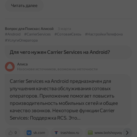
Читать далее
Вопрос для Поиска с Алисой
3 марта
#Android
#CarrierServices
#СотоваяСвязь
#НастройкиТелефона
#УслугиОператора
Для чего нужен Carrier Services на Android?
Алиса
На основе источников, возможны неточности
Carrier Services на Android предназначен для
улучшения качества обслуживания сотовых
операторов. Приложение помогает повысить
производительность мобильных сетей и общее
качество звонков. Некоторые функции Carrier
Services: Поддержка RCS. Это…
0
vk.com
trashbox.ru
www.bolshoyvopros.ru