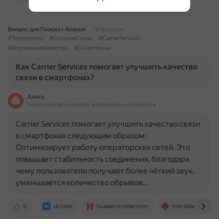
Вопрос для Поиска с Алисой
16 февраля
#Технологии
#СотоваяСвязь
#CarrierServices
#УлучшениеКачества
#Смартфоны
Как Carrier Services помогает улучшить качество
связи в смартфонах?
Алиса
На основе источников, возможны неточности
Carrier Services помогает улучшить качество связи
в смартфонах следующим образом:
Оптимизирует работу операторских сетей. Это
повышает стабильность соединения, благодаря
чему пользователи получают более чёткий звук,
уменьшается количество обрывов…
0
vk.com
huawei-insider.com
info-kibersant.ru