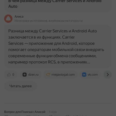
В чем разница между Carrier Services и Android
Auto
Алиса
На основе источников, возможны неточности
Разница между Carrier Services и Android Auto
заключается в их функциях. Carrier
Services — приложение для Android, которое
помогает операторам мобильной связи внедрять
современные функции обмена сообщениями,
например протокол RCS, в приложениях…
0
dzen.ru
megavtogal.com
vk.com
tec
Читать далее
Вопрос для Поиска с Алисой
4 мая