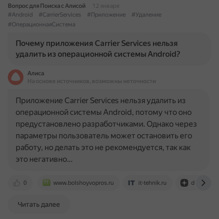
Вопрос для Поиска с Алисой
12 января
#Android
#CarrierServices
#Приложение
#Удаление
#ОперационнаяСистема
Почему приложения Carrier Services нельзя
удалить из операционной системы Android?
Алиса
На основе источников, возможны неточности
Приложение Carrier Services нельзя удалить из
операционной системы Android, потому что оно
предустановлено разработчиками. Однако через
параметры пользователь может остановить его
работу, но делать это не рекомендуется, так как
это негативно…
0
www.bolshoyvopros.ru
it-tehnik.ru
dzen.ru
Читать далее