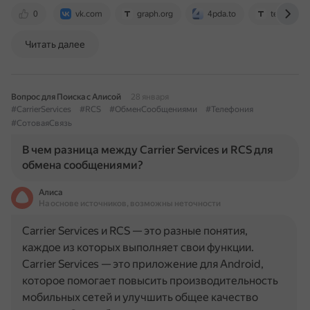
0
vk.com
graph.org
4pda.to
telegra.ph
Читать далее
Вопрос для Поиска с Алисой
28 января
#CarrierServices
#RCS
#ОбменСообщениями
#Телефония
#СотоваяСвязь
В чем разница между Carrier Services и RCS для
обмена сообщениями?
Алиса
На основе источников, возможны неточности
Carrier Services и RCS — это разные понятия,
каждое из которых выполняет свои функции.
Carrier Services — это приложение для Android,
которое помогает повысить производительность
мобильных сетей и улучшить общее качество