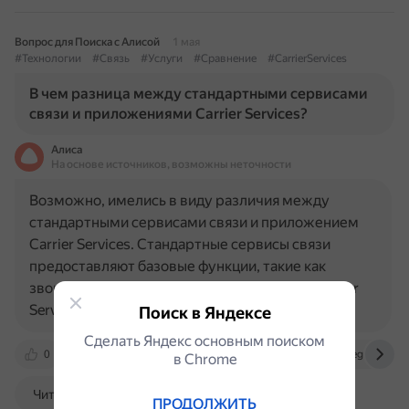
Вопрос для Поиска с Алисой
1 мая
#Технологии
#Связь
#Услуги
#Сравнение
#CarrierServices
В чем разница между стандартными сервисами
связи и приложениями Carrier Services?
Алиса
На основе источников, возможны неточности
Возможно, имелись в виду различия между
стандартными сервисами связи и приложением
Carrier Services. Стандартные сервисы связи
предоставляют базовые функции, такие как
звонки, отправка SMS и MMS-сообщений. Carrier
Services — это приложение…
Поиск в Яндексе
Сделать Яндекс основным поиском
0
vk.com
www.bolshoyvopros.ru
telegra.ph
в Сhrome
Читать далее
ПРОДОЛЖИТЬ