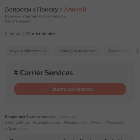
Вопросы к Поиску 
с Алисой
Примеры ответов Поиска с Алисой
Что это такое?
Главная
/
#Carrier Services
Наука и образование
Культура и искусство
Психология и отн
# Carrier Services
Задать свой вопрос
Вопрос для Поиска с Алисой
9 августа
#AndroidAuto
#CarrierServices
#Технологии
#Авто
#Гаджеты
#Сравнение