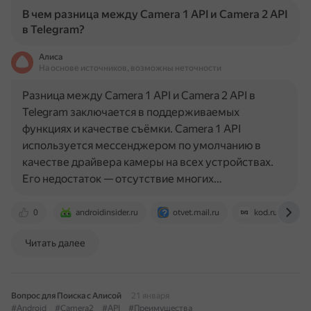
В чем разница между Camera 1 API и Camera 2 API
в Telegram?
Алиса
На основе источников, возможны неточности
Разница между Camera 1 API и Camera 2 API в
Telegram заключается в поддерживаемых
функциях и качестве съёмки. Camera 1 API
используется мессенджером по умолчанию в
качестве драйвера камеры на всех устройствах.
Его недостаток — отсутствие многих…
0
androidinsider.ru
otvet.mail.ru
kod.ru
Читать далее
Вопрос для Поиска с Алисой
21 января
#Android
#Camera2
#API
#Преимущества