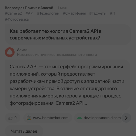
Вопрос для Поиска с Алисой
1 мая
#Camera2
#API
#Технологии
#Смартфоны
#Гаджеты
#IT
#Фотосъемка
Как работает технология Camera2 API в
современных мобильных устройствах?
Алиса
На основе источников, возможны неточности
Camera2 API — это интерфейс программирования
приложений, который предоставляет
разработчикам прямой доступ к аппаратной части
камеры устройства. В отличие от стандартного
приложения камеры, которое упрощает процесс
фотографирования, Camera2 API…
0
www.bomberbot.com
developer.android.com
Читать далее