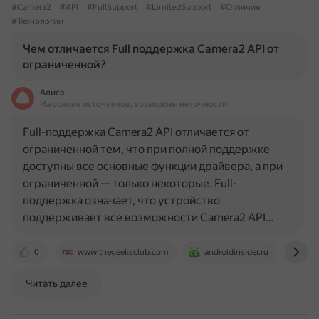
#Camera2
#API
#FullSupport
#LimitedSupport
#Отличия
#Технологии
Чем отличается Full поддержка Camera2 API от
ограниченной?
Алиса
На основе источников, возможны неточности
Full-поддержка Camera2 API отличается от
ограниченной тем, что при полной поддержке
доступны все основные функции драйвера, а при
ограниченной — только некоторые. Full-
поддержка означает, что устройство
поддерживает все возможности Camera2 API…
0
www.thegeeksclub.com
androidinsider.ru
www
Читать далее