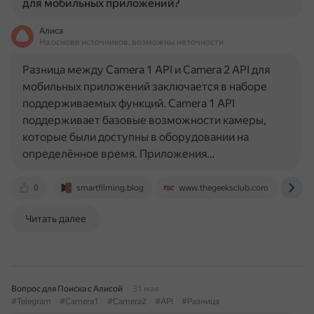
для мобильных приложений?
Алиса
На основе источников, возможны неточности
Разница между Camera 1 API и Camera 2 API для
мобильных приложений заключается в наборе
поддерживаемых функций. Camera 1 API
поддерживает базовые возможности камеры,
которые были доступны в оборудовании на
определённое время. Приложения…
0
smartfilming.blog
www.thegeeksclub.com
an
Читать далее
Вопрос для Поиска с Алисой
31 мая
#Telegram
#Camera1
#Camera2
#API
#Разница