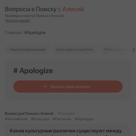
Вопросы к Поиску 
с Алисой
Примеры ответов Поиска с Алисой
Что это такое?
Главная
/
#Apologize
Наука и образование
Культура и искусство
Психология и отн
# Apologize
Задать свой вопрос
Вопрос для Поиска с Алисой
30 января
#Английский
#Культура
#Различия
#Apologize
Какие культурные различия существуют между