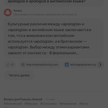
apologize и apologize в английском языке?
Алиса
На основе источников, возможны неточности
Культурные различия между «apologize» и
«apologise» в английском языке заключаются в
том, что в американском английском
используется «apologize», а в британском —
«apologise». Выбор между этими вариантами
зависит от контекста: - В формальном…
0
thecontentauthority.com
writingexplained.org
Читать далее
Вопрос для Поиска с Алисой
11 мая
#Английский
#Лексика
#Синонимы
#Извинения
#Sorry