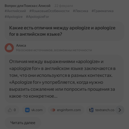
Вопрос для Поиска с Алисой
22 февраля
#Английский
#ЯзыковыеОсобенности
#Лексика
#Грамматика
#Apologize
#ApologizeFor
Какие есть отличия между apologize и apologize
for в английском языке?
Алиса
На основе источников, возможны неточности
Отличия между выражениями «apologize» и
«apologize for» в английском языке заключаются в
том, что они используются в разных контекстах.
«Apologize for» употребляется, когда нужно
выразить сожаление или попросить прощения за
какое-то конкретное…
0
vk.com
enginform.com
textranch.com
Читать далее