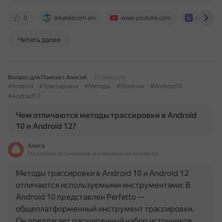
0
arkatelecom.am
www.youtube.com
www.ixbt
Читать далее
Вопрос для Поиска с Алисой
22 февраля
#Android
#Трассировка
#Методы
#Отличия
#Android10
#Android12
Чем отличаются методы трассировки в Android
10 и Android 12?
Алиса
На основе источников, возможны неточности
Методы трассировки в Android 10 и Android 12
отличаются используемыми инструментами: В
Android 10 представлен Perfetto —
общеплатформенный инструмент трассировки.
Он предлагает расширенный набор источников