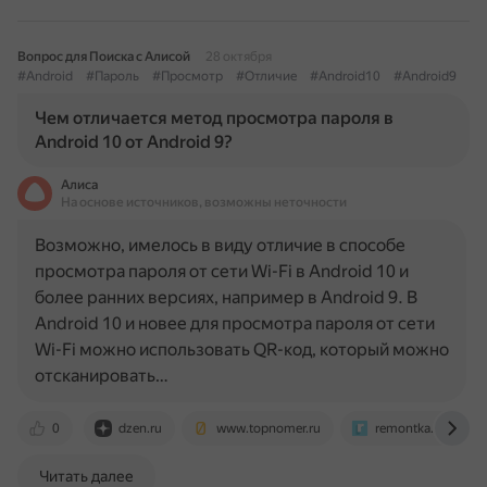
Вопрос для Поиска с Алисой
28 октября
#Android
#Пароль
#Просмотр
#Отличие
#Android10
#Android9
Чем отличается метод просмотра пароля в
Android 10 от Android 9?
Алиса
На основе источников, возможны неточности
Возможно, имелось в виду отличие в способе
просмотра пароля от сети Wi-Fi в Android 10 и
более ранних версиях, например в Android 9. В
Android 10 и новее для просмотра пароля от сети
Wi-Fi можно использовать QR-код, который можно
отсканировать…
0
dzen.ru
www.topnomer.ru
remontka.pro
Читать далее