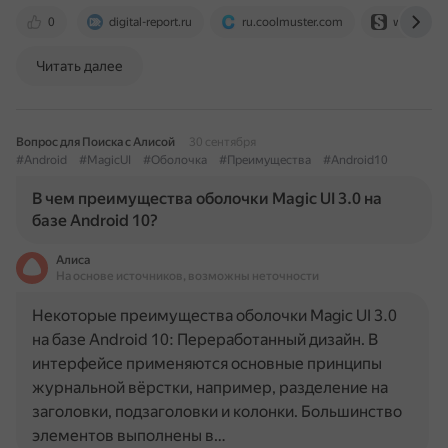
0
digital-report.ru
ru.coolmuster.com
www.sam
Читать далее
Вопрос для Поиска с Алисой
30 сентября
#Android
#MagicUI
#Оболочка
#Преимущества
#Android10
В чем преимущества оболочки Magic UI 3.0 на
базе Android 10?
Алиса
На основе источников, возможны неточности
Некоторые преимущества оболочки Magic UI 3.0
на базе Android 10: Переработанный дизайн. В
интерфейсе применяются основные принципы
журнальной вёрстки, например, разделение на
заголовки, подзаголовки и колонки. Большинство
элементов выполнены в…