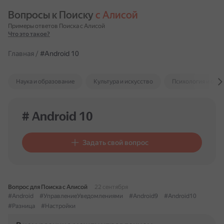
Вопросы к Поиску 
с Алисой
Примеры ответов Поиска с Алисой
Что это такое?
Главная
/
#Android 10
Наука и образование
Культура и искусство
Психология и отн
# Android 10
Задать свой вопрос
Вопрос для Поиска с Алисой
22 сентября
#Android
#УправлениеУведомлениями
#Android9
#Android10
#Разница
#Настройки