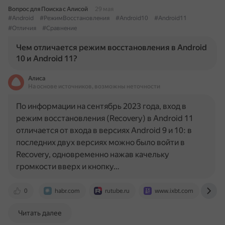
Вопрос для Поиска с Алисой
29 мая
#Android
#РежимВосстановления
#Android10
#Android11
#Отличия
#Сравнение
Чем отличается режим восстановления в Android
10 и Android 11?
Алиса
На основе источников, возможны неточности
По информации на сентябрь 2023 года, вход в
режим восстановления (Recovery) в Android 11
отличается от входа в версиях Android 9 и 10: в
последних двух версиях можно было войти в
Recovery, одновременно нажав качельку
громкости вверх и кнопку…
0
habr.com
rutube.ru
www.ixbt.com
an
Читать далее