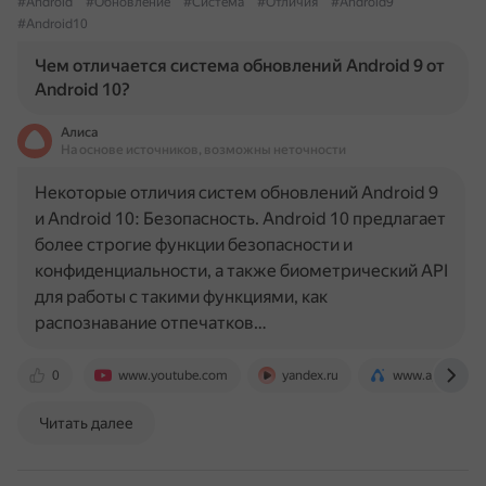
#Android
#Обновление
#Система
#Отличия
#Android9
#Android10
Чем отличается система обновлений Android 9 от
Android 10?
Алиса
На основе источников, возможны неточности
Некоторые отличия систем обновлений Android 9
и Android 10: Безопасность. Android 10 предлагает
более строгие функции безопасности и
конфиденциальности, а также биометрический API
для работы с такими функциями, как
распознавание отпечатков…
0
www.youtube.com
yandex.ru
www.appventur
Читать далее