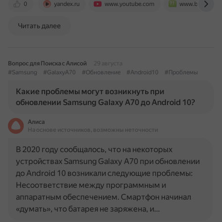
0
yandex.ru
www.youtube.com
www.bolshoyvo
Читать далее
Вопрос для Поиска с Алисой
29 августа
#Samsung
#GalaxyA70
#Обновление
#Android10
#Проблемы
Какие проблемы могут возникнуть при
обновлении Samsung Galaxy A70 до Android 10?
Алиса
На основе источников, возможны неточности
В 2020 году сообщалось, что на некоторых
устройствах Samsung Galaxy A70 при обновлении
до Android 10 возникали следующие проблемы:
Несоответствие между программным и
аппаратным обеспечением. Смартфон начинал
«думать», что батарея не заряжена, и…