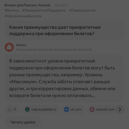
Вопрос для Поиска с Алисой
26 июля
#Билеты
#ПриоритетнаяПоддержка
#Преимущества
#ОформлениеБилетов
Какие преимущества дает приоритетная
поддержка при оформлении билетов?
Алиса
На основе источников, возможны неточности
В зависимости от уровня приоритетной
поддержки при оформлении билетов могут быть
разные преимущества, например: Уровень
«Максимум». Служба заботы отвечает раньше
других, а при корректировке данных, обмене или
возврате билета не нужно оплачивать…
0
help.kupibilet.ru
vk.com
otzovik.com
Читать далее