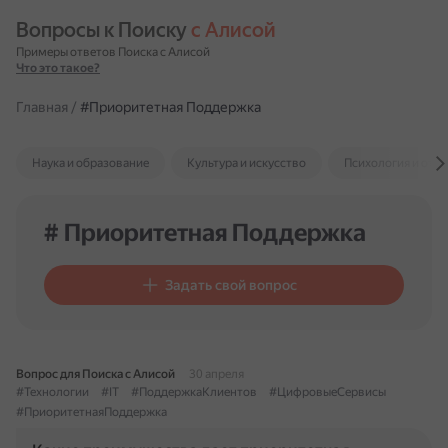
Вопросы к Поиску 
с Алисой
Примеры ответов Поиска с Алисой
Что это такое?
Главная
/
#Приоритетная Поддержка
Наука и образование
Культура и искусство
Психология и отн
# Приоритетная Поддержка
Задать свой вопрос
Вопрос для Поиска с Алисой
30 апреля
#Технологии
#IT
#ПоддержкаКлиентов
#ЦифровыеСервисы
#ПриоритетнаяПоддержка