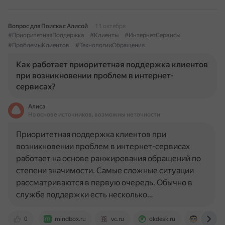
Вопрос для Поиска с Алисой
11 октября
#ПриоритетнаяПоддержка
#Клиенты
#ИнтернетСервисы
#ПроблемыКлиентов
#ТехнологииОбращения
Как работает приоритетная поддержка клиентов
при возникновении проблем в интернет-
сервисах?
Алиса
На основе источников, возможны неточности
Приоритетная поддержка клиентов при
возникновении проблем в интернет-сервисах
работает на основе ранжирования обращений по
степени значимости. Самые сложные ситуации
рассматриваются в первую очередь. Обычно в
службе поддержки есть несколько…
0
mindbox.ru
vc.ru
okdesk.ru
admin24